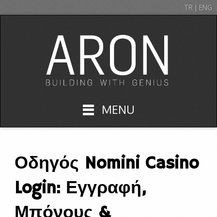
TR | ENG
MENU
Οδηγός Nomini Casino
Login: Εγγραφή,
Μπόνους &