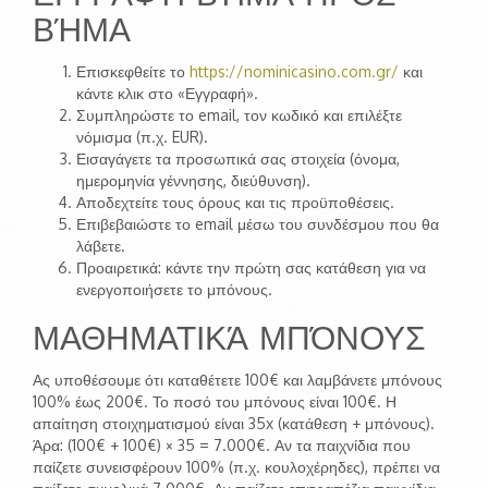
ΒΉΜΑ
Επισκεφθείτε το
https://nominicasino.com.gr/
και
κάντε κλικ στο «Εγγραφή».
Συμπληρώστε το email, τον κωδικό και επιλέξτε
νόμισμα (π.χ. EUR).
Εισαγάγετε τα προσωπικά σας στοιχεία (όνομα,
ημερομηνία γέννησης, διεύθυνση).
Αποδεχτείτε τους όρους και τις προϋποθέσεις.
Επιβεβαιώστε το email μέσω του συνδέσμου που θα
λάβετε.
Προαιρετικά: κάντε την πρώτη σας κατάθεση για να
ενεργοποιήσετε το μπόνους.
ΜΑΘΗΜΑΤΙΚΆ ΜΠΌΝΟΥΣ
Ας υποθέσουμε ότι καταθέτετε 100€ και λαμβάνετε μπόνους
100% έως 200€. Το ποσό του μπόνους είναι 100€. Η
απαίτηση στοιχηματισμού είναι 35x (κατάθεση + μπόνους).
Άρα: (100€ + 100€) × 35 = 7.000€. Αν τα παιχνίδια που
παίζετε συνεισφέρουν 100% (π.χ. κουλοχέρηδες), πρέπει να