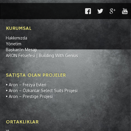
KURUMSAL
Hakkımızda
Yönetim
Başkan'ın Mesajı
ARON Felsefesi | Building With Genius
SATIŞTA OLAN PROJELER
• Aron –
Frezya Evleri
• Aron –
Özkanlar Select Suits Projesi
• Aron –
Prestige Projesi
ORTAKLIKLAR