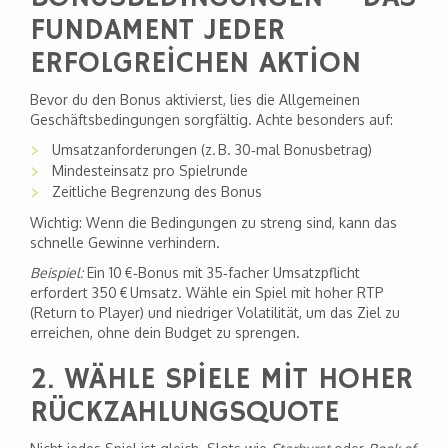
FUNDAMENT JEDER
ERFOLGREICHEN AKTION
Bevor du den Bonus aktivierst, lies die Allgemeinen
Geschäftsbedingungen sorgfältig. Achte besonders auf:
Umsatzanforderungen (z. B. 30‑mal Bonusbetrag)
Mindesteinsatz pro Spielrunde
Zeitliche Begrenzung des Bonus
Wichtig: Wenn die Bedingungen zu streng sind, kann das
schnelle Gewinne verhindern.
Beispiel:
Ein 10 €‑Bonus mit 35‑facher Umsatzpflicht
erfordert 350 € Umsatz. Wähle ein Spiel mit hoher RTP
(Return to Player) und niedriger Volatilität, um das Ziel zu
erreichen, ohne dein Budget zu sprengen.
2. WÄHLE SPIELE MIT HOHER
RÜCKZAHLUNGSQUOTE