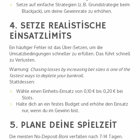
Setze auf einfache Strategien (z. B. Grundstrategie beim
Blackjack), um deine Gewinnrate zu erhöhen.
4. SETZE REALISTISCHE
EINSATZLIMITS
Ein häufiger Fehler ist das Über‑Setzen, um die
Umsatzbedingungen schneller zu erfüllen. Das führt schnell
zu Verlusten.
Warnung:
Chasing losses by increasing bet sizes is one of the
fastest ways to deplete your bankroll.
Stattdessen:
Wähle einen Einheits‑Einsatz von 0,10 € bis 0,20 € bei
Slots.
Halte dich an ein festes Budget und erhöhe den Einsatz
nur, wenn du im Gewinn bist.
5. PLANE DEINE SPIELZEIT
Die meisten No‑Deposit‑Boni verfallen nach 7‑14 Tagen.