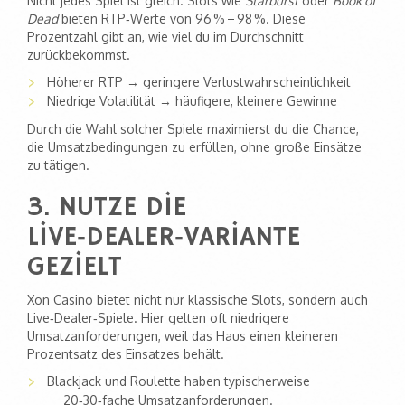
Nicht jedes Spiel ist gleich. Slots wie
Starburst
oder
Book of
Dead
bieten RTP‑Werte von 96 % – 98 %. Diese
Prozentzahl gibt an, wie viel du im Durchschnitt
zurückbekommst.
Höherer RTP → geringere Verlustwahrscheinlichkeit
Niedrige Volatilität → häufigere, kleinere Gewinne
Durch die Wahl solcher Spiele maximierst du die Chance,
die Umsatzbedingungen zu erfüllen, ohne große Einsätze
zu tätigen.
3. NUTZE DIE
LIVE‑DEALER‑VARIANTE
GEZIELT
Xon Casino bietet nicht nur klassische Slots, sondern auch
Live‑Dealer‑Spiele. Hier gelten oft niedrigere
Umsatzanforderungen, weil das Haus einen kleineren
Prozentsatz des Einsatzes behält.
Blackjack und Roulette haben typischerweise
20‑30‑fache Umsatzanforderungen.