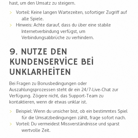
hast, um den Umsatz zu steigern.
Vorteil: Keine langen Wartezeiten, sofortiger Zugriff auf
alle Spiele.
Hinweis: Achte darauf, dass du über eine stabile
Internetverbindung verfügst, um
Verbindungsabbrüche zu verhindern.
9. NUTZE DEN
KUNDENSERVICE BEI
UNKLARHEITEN
Bei Fragen zu Bonusbedingungen oder
Auszahlungsprozessen steht dir ein 24/7‑Live‑Chat zur
Verfügung. Zögere nicht, das Support‑Team zu
kontaktieren, wenn dir etwas unklar ist.
Beispiel: Wenn du unsicher bist, ob ein bestimmtes Spiel
für die Umsatzbedingungen zählt, frage sofort nach.
Vorteil: Du vermeidest Missverständnisse und sparst
wertvolle Zeit.