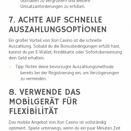
Guthaben zu vergrößern und weitere
Umsatzanforderungen zu erfüllen.
7. ACHTE AUF SCHNELLE
AUSZAHLUNGSOPTIONEN
Ein großer Vorteil von Xon Casino ist die schnelle
Auszahlung. Sobald du die Bonusbedingungen erfüllt hast,
kannst du per E‑Wallet, Kreditkarte oder Sofortüberweisung
dein Geld erhalten.
Tipp: Richte deine bevorzugte Auszahlungsmethode
bereits bei der Registrierung ein, um Verzögerungen
zu vermeiden.
8. VERWENDE DAS
MOBILGERÄT FÜR
FLEXIBILITÄT
Das mobile Angebot von Xon Casino ist vollständig
optimiert. Spiele unterwegs, wenn du ein paar Minuten Zeit