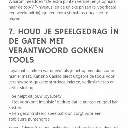
Waarom meedoen? De extra punten versnellen je opmars
naar de top‑VIP‑niveaus, en de unieke prijzen (bijvoorbeeld
een weekendtrip) zijn een extra stimulans om actief te
blijven.
7. HOUD JE SPEELGEDRAG IN
DE GATEN MET
VERANTWOORD GOKKEN
TOOLS
Loyaliteit is alleen waardevol als je het op een duurzame
manier inzet. Kansino Casino biedt uitgebreide tools voor
verantwoord gokken: stortingslimieten, verlieslimieten en
zelfuitsluiting.
Hoe helpt dit jouw loyaliteit?
– Het voorkomt impulsief gedrag dat je punten en geld kan
kosten.
– Een gecontroleerd speelpatroon zorgt voor een
stabielere puntengroei.
Expert Advice: Stel een wekelijkse stortingslimiet in die past