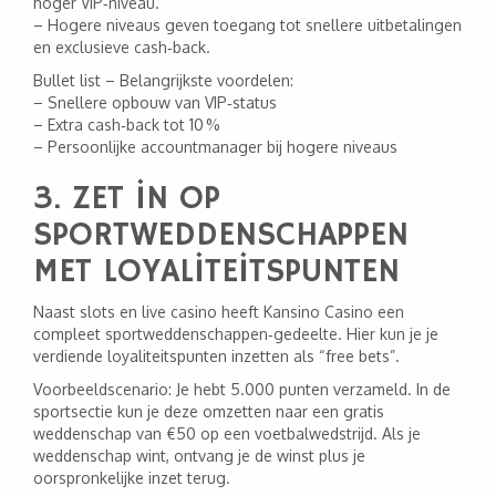
hoger VIP‑niveau.
– Hogere niveaus geven toegang tot snellere uitbetalingen
en exclusieve cash‑back.
Bullet list – Belangrijkste voordelen:
– Snellere opbouw van VIP‑status
– Extra cash‑back tot 10 %
– Persoonlijke accountmanager bij hogere niveaus
3. ZET IN OP
SPORTWEDDENSCHAPPEN
MET LOYALITEITSPUNTEN
Naast slots en live casino heeft Kansino Casino een
compleet sportweddenschappen‑gedeelte. Hier kun je je
verdiende loyaliteitspunten inzetten als “free bets”.
Voorbeeldscenario: Je hebt 5.000 punten verzameld. In de
sportsectie kun je deze omzetten naar een gratis
weddenschap van €50 op een voetbalwedstrijd. Als je
weddenschap wint, ontvang je de winst plus je
oorspronkelijke inzet terug.