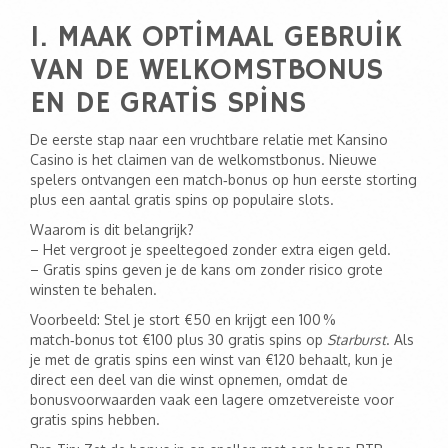
1. MAAK OPTIMAAL GEBRUIK
VAN DE WELKOMSTBONUS
EN DE GRATIS SPINS
De eerste stap naar een vruchtbare relatie met Kansino
Casino is het claimen van de welkomstbonus. Nieuwe
spelers ontvangen een match‑bonus op hun eerste storting
plus een aantal gratis spins op populaire slots.
Waarom is dit belangrijk?
– Het vergroot je speeltegoed zonder extra eigen geld.
– Gratis spins geven je de kans om zonder risico grote
winsten te behalen.
Voorbeeld: Stel je stort €50 en krijgt een 100 %
match‑bonus tot €100 plus 30 gratis spins op
Starburst
. Als
je met de gratis spins een winst van €120 behaalt, kun je
direct een deel van die winst opnemen, omdat de
bonusvoorwaarden vaak een lagere omzetvereiste voor
gratis spins hebben.