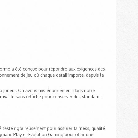
teforme a été conçue pour répondre aux exigences des
onnement de jeu où chaque détail importe, depuis la
n du joueur. On avons mis énormément dans notre
travaille sans relâche pour conserver des standards
 testé rigoureusement pour assurer fairness, qualité
matic Play et Evolution Gaming pour offrir une