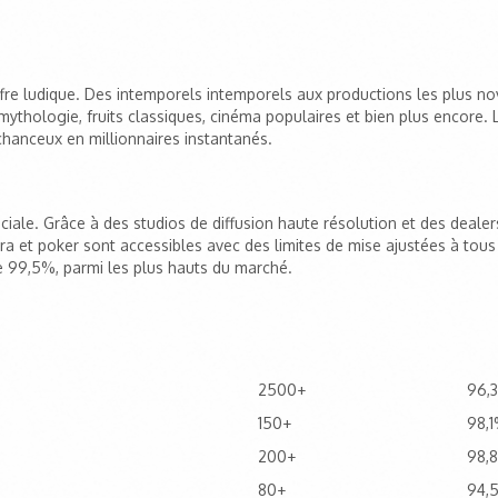
ffre ludique. Des intemporels intemporels aux productions les plus no
mythologie, fruits classiques, cinéma populaires et bien plus encore.
hanceux en millionnaires instantanés.
éciale. Grâce à des studios de diffusion haute résolution et des deale
ra et poker sont accessibles avec des limites de mise ajustées à tous l
de 99,5%, parmi les plus hauts du marché.
2500+
96,
150+
98,
200+
98,
80+
94,