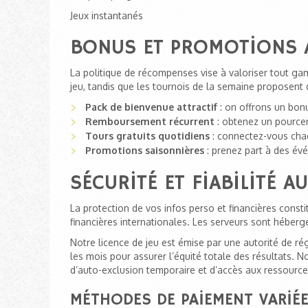
Jeux instantanés
BONUS ET PROMOTIONS 
La politique de récompenses vise à valoriser tout ga
jeu, tandis que les tournois de la semaine proposent 
Pack de bienvenue attractif
: on offrons un bon
Remboursement récurrent
: obtenez un pource
Tours gratuits quotidiens
: connectez-vous chaq
Promotions saisonnières
: prenez part à des év
SÉCURITÉ ET FIABILITÉ A
La protection de vos infos perso et financières const
financières internationales. Les serveurs sont héber
Notre licence de jeu est émise par une autorité de r
les mois pour assurer l’équité totale des résultats.
d’auto-exclusion temporaire et d’accès aux ressources
MÉTHODES DE PAIEMENT VARIÉ