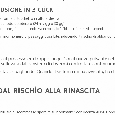
LUSIONE IN 3 CLICK
a forma di lucchetto in alto a destra.
periodo desiderato (24 h, 7 gg o 30 gg).
rtphone; l’account entrerà in modalità “blocco” immediatamente.
 minor numero di passaggi possibile, riducendo il rischio di abbandono
a il processo era troppo lungo. Con il nuovo pulsante nel
 sollevata dal pensiero di dovermi controllare continuame
 stavo sbagliando. Quando il sistema mi ha avvisato, ho ch
DAL RISCHIO ALLA RINASCITA
 abituale di scommesse sportive su bookmaker con licenza ADM. Dopo av