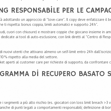
ING RESPONSABILE PER LE CAMPA
adottando un approccio di “love‑care”. Il copy deve enfatizzare il b
 ti rispetta: bonus coppia, limiti automatici e supporto 24 h”.
cudi, cuori con chiusure) e mostrare coppie che giocano insieme in ambi
dicate ai tool di auto‑esclusione, con link diretti al “Centro di Resp
 nuovi utenti che attivano almeno un self‑limit entro 24 h dall’iscrizi
10 % rispetto alla media del settore.
et aperti al customer care per richieste di supporto, da confrontare 
OGRAMMA DI RECUPERO BASATO S
re i segmenti a più alto rischio (es. giocatori con loss limit breach > 3 v
niche di punti legati a comportamenti responsabili; definizione di bon