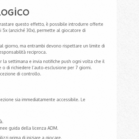
LOGICO
astare questo effetto, è possibile introdurre offerte
5x (anziché 30x), permette al giocatore di
l giorno, ma entrambi devono rispettare un limite di
esponsabilità reciproca.
la settimana e invia notifiche push ogni volta che il
e o di richiedere l’auto‑esclusione per 7 giorni.
cezione di controllo.
I
tezione sia immediatamente accessibile. Le
à.
linee guida della licenza ADM.
izzi prima di iniziare a giocare.