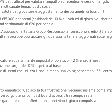
0 % del traffico) per valutare l’impatto su retention e session length.
ulticanale (email, push, social).
salute del giocatore e aggiustamento dei parametri di loss limit.
di €15 000 per premi (cashback del 10 % sui volumi di gioco, voucher p
nd settimanale di €20 per coppia.
’Associazione Italiana Gioco Responsabile forniscono credibilità e ac
Batterieseurope può aiutare gli operatori a tenersi aggiornati sulle mi
catore supera il limite impostato; obiettivo: < 2 % entro 3 mesi.
zione target del 12 % rispetto al baseline.
 di utenti che utilizza il tool almeno una volta; benchmark: 5 % entro 
nto empatico: “Capisco la tua frustrazione, vediamo insieme come impo
verso gli utenti, con dashboard accessibili in tempo reale.
garantire che le offerte non incentivino il gioco compulsivo.