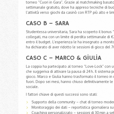
torneo “Cuori in Gara”. Grazie al matchmaking basato su
settimanale gratuito, dove ha appreso tecniche di bu
l’attività verso giochi da casinò con RTP più alto e lim
CASO B – SARA
Studentessa universitaria, Sara ha scoperto il bonus 
collegati, ma con un limite di perdita settimanale d
entro il budget. L’esperienza le ha insegnato a monito
ha dichiarato di aver ridotto le sessioni di gioco del 
CASO C – MARCO & GIULIA
La coppia ha partecipato al torneo “Love‑Lock” con un
che suggeriva di attivare la pausa di 24 h. Il sistema 
gioco. Marco e Giulia hanno trasformato il torneo in un
fuori. Dopo sei mesi, hanno chiuso definitivamente le
sociale.
I fattori chiave di questi successi sono stati:
Supporto della community – chat di torneo modera
Monitoraggio dei dati – reportistica giornaliera su
Coaching personalizzato – sessioni di 30 min a set