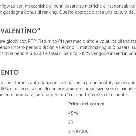
nfigurati con meccaniche di punti basate su metriche di responsabilità:
limit guadagna bonus di ranking. Questo approccio crea una cultura del 
 VALENTINO”
ere giochi con RTP (Return to Player) medio‑alto e volatilità bilancia
prendo l’intero periodo di San Valentino. Il matchmaking può basarsi s
posito superiore a €200 e tassi di perdita > 15 % vengono inseriti in u
IMENTO
 che i tornei controllati, con limiti di spesa pre‑impostati, hanno a
el 18 % e le segnalazioni di comportamento compulsivo sono diminuite d
tamente modulata, può fungere da “cuscinetto” contro le ricadute.
Prima del torneo
45 %
38
3,2/10 000