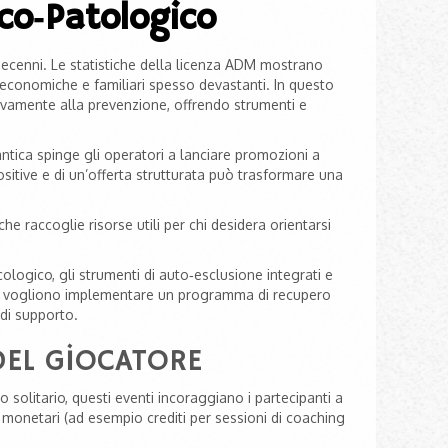
co‑Patologico
i decenni. Le statistiche della licenza ADM mostrano
 economiche e familiari spesso devastanti. In questo
tivamente alla prevenzione, offrendo strumenti e
ntica spinge gli operatori a lanciare promozioni a
itive e di un’offerta strutturata può trasformare una
 raccoglie risorse utili per chi desidera orientarsi
ologico, gli strumenti di auto‑esclusione integrati e
i che vogliono implementare un programma di recupero
 di supporto.
 DEL GIOCATORE
 solitario, questi eventi incoraggiano i partecipanti a
on monetari (ad esempio crediti per sessioni di coaching