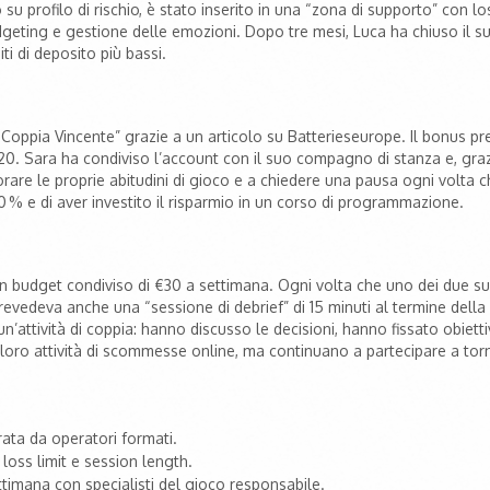
 profilo di rischio, è stato inserito in una “zona di supporto” con loss
dgeting e gestione delle emozioni. Dopo tre mesi, Luca ha chiuso il s
iti di deposito più bassi.
“Coppia Vincente” grazie a un articolo su Batterieseurope. Il bonus pr
i €20. Sara ha condiviso l’account con il suo compagno di stanza e, g
rare le proprie abitudini di gioco e a chiedere una pausa ogni volta c
70 % e di aver investito il risparmio in un corso di programmazione.
 budget condiviso di €30 a settimana. Ogni volta che uno dei due supe
prevedeva anche una “sessione di debrief” di 15 minuti al termine della 
’attività di coppia: hanno discusso le decisioni, hanno fissato obietti
 loro attività di scommesse online, ma continuano a partecipare a tor
ta da operatori formati.
 loss limit e session length.
timana con specialisti del gioco responsabile.