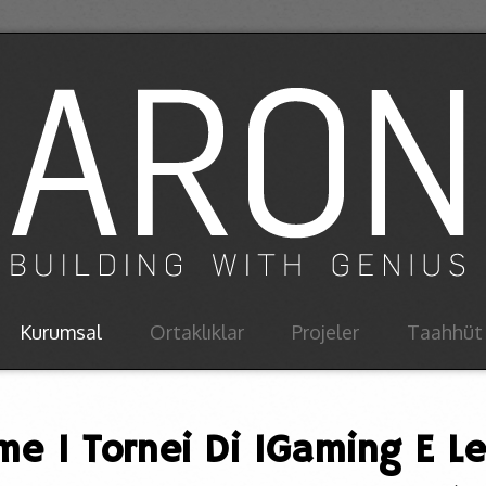
Kurumsal
Ortaklıklar
Projeler
Taahhüt
e I Tornei Di IGaming E Le