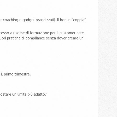
er coaching e gadget brandizzati). Il bonus “coppia”
cesso a risorse di formazione per il customer care.
gliori pratiche di compliance senza dover creare un
il primo trimestre.
stare un limite più adatto.”