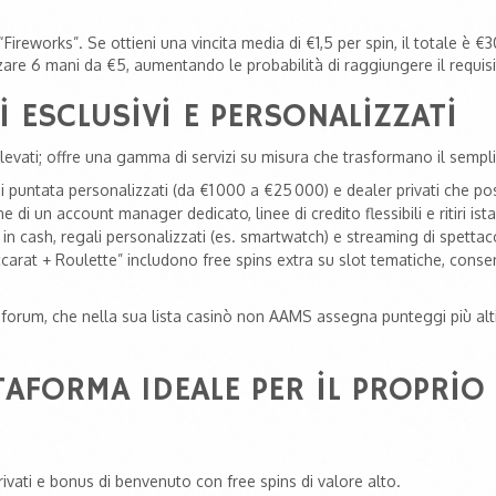
reworks”. Se ottieni una vincita media di €1,5 per spin, il totale è €30
azzare 6 mani da €5, aumentando le probabilità di raggiungere il requi
ZI ESCLUSIVI E PERSONALIZZATI
 elevati; offre una gamma di servizi su misura che trasformano il sempl
 di puntata personalizzati (da €1 000 a €25 000) e dealer privati che po
di un account manager dedicato, linee di credito flessibili e ritiri is
 in cash, regali personalizzati (es. smartwatch) e streaming di spettac
accarat + Roulette” includono free spins extra su slot tematiche, con
forum, che nella sua lista casinò non AAMS assegna punteggi più alti
TAFORMA IDEALE PER IL PROPRIO 
 privati e bonus di benvenuto con free spins di valore alto.