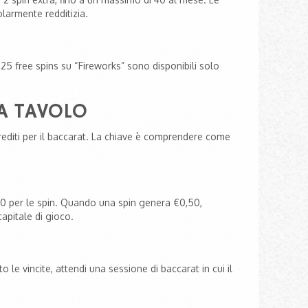
olarmente redditizia.
 25 free spins su “Fireworks” sono disponibili solo
DA TAVOLO
crediti per il baccarat. La chiave è comprendere come
€10 per le spin. Quando una spin genera €0,50,
apitale di gioco.
 le vincite, attendi una sessione di baccarat in cui il