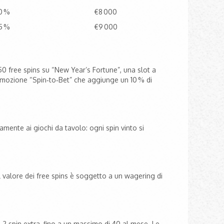
0 %
€8 000
5 %
€9 000
 50 free spins su “New Year’s Fortune”, una slot a
promozione “Spin‑to‑Bet” che aggiunge un 10 % di
amente ai giochi da tavolo: ogni spin vinto si
Il valore dei free spins è soggetto a un wagering di
 2 spin extra, fino a un massimo di 40 al mese. Le