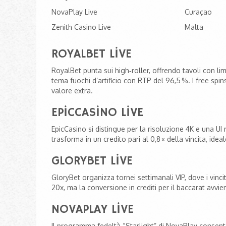
NovaPlay Live
Curaçao
Zenith Casino Live
Malta
ROYALBET LIVE
RoyalBet punta sui high‑roller, offrendo tavoli con li
tema fuochi d’artificio con RTP del 96,5 %. I free sp
valore extra.
EPICCASINO LIVE
EpicCasino si distingue per la risoluzione 4K e una UI 
trasforma in un credito pari al 0,8 × della vincita, ide
GLORYBET LIVE
GloryBet organizza tornei settimanali VIP, dove i vinc
20x, ma la conversione in crediti per il baccarat avvie
NOVAPLAY LIVE
Il programma fedeltà “Starlight” di NovaPlay consente