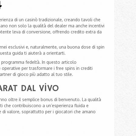
4
erienza di un casinò tradizionale, creando tavoli che
ercano non solo la qualità del dealer ma anche incentivi
otente leva di conversione, offrendo credito extra da
nei esclusivi e, naturalmente, una buona dose di spin
sta guida ti aiuterà a orientarti.
ero programma fedeltà. In questo articolo
operative per trasformare i free spins in crediti
rtner di gioco più adatto al tuo stile.
ARAT DAL VIVO
nno oltre il semplice bonus di benvenuto. La qualità
nti che contribuiscono a un’esperienza fluida e
e di valore, soprattutto per i giocatori che amano