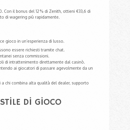
. Con il bonus del 12 % di Zenith, ottieni €33,6 di
sito di wagering più rapidamente.
ice gioco in un’esperienza di lusso.
ssono essere richiesti tramite chat.
tantanei senza commissioni.
oli di intrattenimento direttamente dal casinò.
sentendo ai giocatori di passare agevolmente da un
 a chi combina alta qualità del dealer, supporto
STILE DI GIOCO