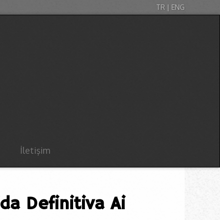
TR | ENG
İletişim
da Definitiva Ai