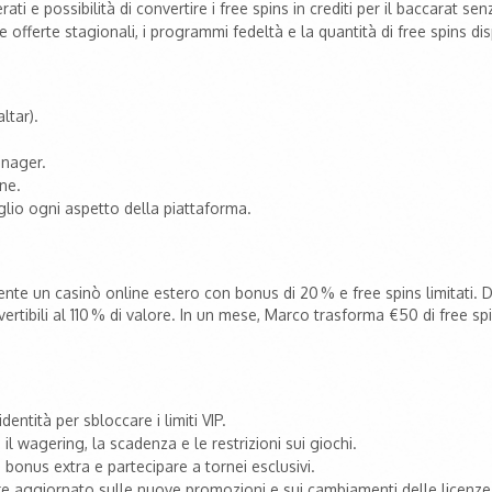
ti e possibilità di convertire i free spins in crediti per il baccarat se
offerte stagionali, i programmi fedeltà e la quantità di free spins disp
ltar).
anager.
ne.
glio ogni aspetto della piattaforma.
ente un casinò online estero con bonus di 20 % e free spins limitati. 
nvertibili al 110 % di valore. In un mese, Marco trasforma €50 di free s
ntità per sbloccare i limiti VIP.
 il wagering, la scadenza e le restrizioni sui giochi.
 bonus extra e partecipare a tornei esclusivi.
 aggiornato sulle nuove promozioni e sui cambiamenti delle licenze