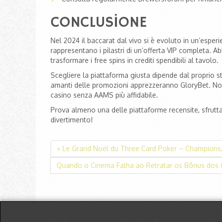
CONCLUSIONE
Nel 2024 il baccarat dal vivo si è evoluto in un’esperie
rappresentano i pilastri di un’offerta VIP completa. Ab
trasformare i free spins in crediti spendibili al tavolo.
Scegliere la piattaforma giusta dipende dal proprio sti
amanti delle promozioni apprezzeranno GloryBet. Non d
casino senza AAMS più affidabile.
Prova almeno una delle piattaforme recensite, sfrutta
divertimento!
« Le Grand Noël du Three Card Poker – Champions
Quando o Cinema Falha ao Retratar os Bônus dos 