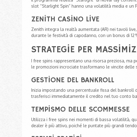
slot “Starlight Spin” hanno una volatilità media e un 
ZENITH CASINO LIVE
Zenith integra la realtà aumentata (AR) nei tavoli live
durante le festività di capodanno, con un bonus di 12 %
STRATEGIE PER MASSIMIZ
I free spins rappresentano una risorsa preziosa, ma pe
le promozioni incrociate trasformano le vincite delle sl
GESTIONE DEL BANKROLL
Inizia impostando una percentuale fissa del bankroll d
trasferisci immediatamente il credito nel tuo conto ba
TEMPISMO DELLE SCOMMESSE
Utilizza i free spins nei momenti di bassa volatilità, 
dealer è più attivo, poiché le puntate più grandi ten