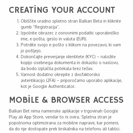
CREATING YOUR ACCOUNT
Obiščite uradno spletno stran Balkan Beta in kliknite
gumb “Registracija”.
Izpolnite obrazec z osnovnimi podatki: uporabniško
ime, e-pošta, geslo in valuta (EUR).
Potrdite svojo e-pošto s klikom na povezavo, ki vam
jo pošljejo.
Dokončajte preverjanje identitete (KYC) – naložite
kopijo osebnega dokumenta in dokazilo o naslovu,
da bodo izplačila potekala brez težav.
Varnost dodatno okrepite z dvofaktorsko
avtentikacijo (2FA) – priporočamo uporabo aplikacije,
kot je Google Authenticator.
MOBILE & BROWSER ACCESS
Balkan Bet nima namenske aplikacije v trgovinah Google
Play ali App Store, vendar to ni ovira. Spletna stran je
popolnoma optimizirana za mobilne naprave, kar pomeni,
da do nje dostopate prek brskalnika na telefonu ali tablici.