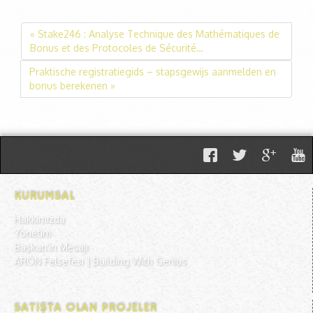
« Stake246 : Analyse Technique des Mathématiques de
Bonus et des Protocoles de Sécurité…
Praktische registratiegids – stapsgewijs aanmelden en
bonus berekenen »
KURUMSAL
Hakkımızda
Yönetim
Başkan'ın Mesajı
ARON Felsefesi | Building With Genius
SATIŞTA OLAN PROJELER