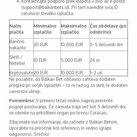
Kontaktirajte podporo prek klepeta v živo ali e-pošte
(support@balkanbets.si). Pri tem navedite svoj ID
računa in številko izplačila.
Način
Minimalno
Maksimalno
Čas obdelave (po
plačila
izplačilo
izplačilo
odobritvi)
Bančno
20 EUR
10.000 EUR
3–5 delovnih dni
nakazilo
Skrill /
10 EUR
5.000 EUR
24 ur
Neteller
Kriptovalute
20 EUR
10.000 EUR
1–2 uri
Ne pozabite, da Balkan Bet občasno zahteva dodaten
pregled pri večjih izplačilih – to ni razlog za skrb, le dodaten
varnostni ukrep.
Pomembno:
V primeru težav vedno najprej preverite
pogoje poslovanja. Če zamuda traja več kot 5 delovnih dni,
se obrnite na pritožbeni organ po licenci Curacao.
Zdaj imate vse informacije, da začnete z Balkan Betom.
Uporabite ta priročnik kot referenco in vedno igrajte
odgovorno. Srečno!