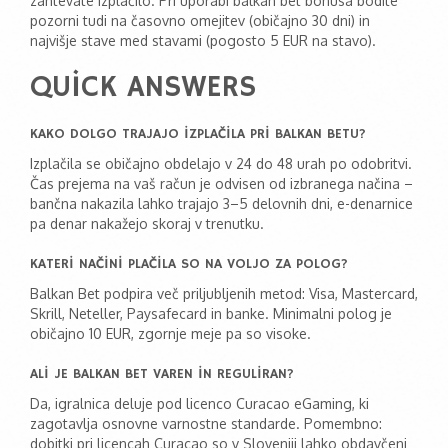
zahtevate izplačilo. Pri uporabi balkan bet bonusa bodite
pozorni tudi na časovno omejitev (običajno 30 dni) in
najvišje stave med stavami (pogosto 5 EUR na stavo).
QUICK ANSWERS
KAKO DOLGO TRAJAJO IZPLAČILA PRI BALKAN BETU?
Izplačila se običajno obdelajo v 24 do 48 urah po odobritvi.
Čas prejema na vaš račun je odvisen od izbranega načina –
bančna nakazila lahko trajajo 3–5 delovnih dni, e-denarnice
pa denar nakažejo skoraj v trenutku.
KATERI NAČINI PLAČILA SO NA VOLJO ZA POLOG?
Balkan Bet podpira več priljubljenih metod: Visa, Mastercard,
Skrill, Neteller, Paysafecard in banke. Minimalni polog je
običajno 10 EUR, zgornje meje pa so visoke.
ALI JE BALKAN BET VAREN IN REGULIRAN?
Da, igralnica deluje pod licenco Curacao eGaming, ki
zagotavlja osnovne varnostne standarde. Pomembno:
dobitki pri licencah Curacao so v Sloveniji lahko obdavčeni