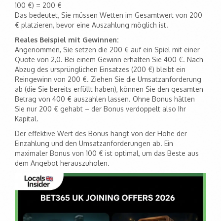
100 €) = 200 €
Das bedeutet, Sie müssen Wetten im Gesamtwert von 200
€ platzieren, bevor eine Auszahlung möglich ist.
Reales Beispiel mit Gewinnen:
Angenommen, Sie setzen die 200 € auf ein Spiel mit einer
Quote von 2,0. Bei einem Gewinn erhalten Sie 400 €. Nach
Abzug des ursprünglichen Einsatzes (200 €) bleibt ein
Reingewinn von 200 €. Ziehen Sie die Umsatzanforderung
ab (die Sie bereits erfüllt haben), können Sie den gesamten
Betrag von 400 € auszahlen lassen. Ohne Bonus hätten
Sie nur 200 € gehabt – der Bonus verdoppelt also Ihr
Kapital.
Der effektive Wert des Bonus hängt von der Höhe der
Einzahlung und den Umsatzanforderungen ab. Ein
maximaler Bonus von 100 € ist optimal, um das Beste aus
dem Angebot herauszuholen.