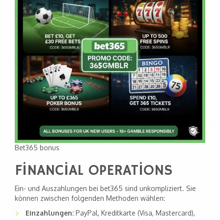
Bet365 bonus
FINANCIAL OPERATIONS
Ein- und Auszahlungen bei bet365 sind unkompliziert. Sie
können zwischen folgenden Methoden wählen:
Einzahlungen:
PayPal, Kreditkarte (Visa, Mastercard),