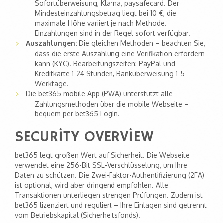
Sofortüberweisung, Klarna, paysafecard. Der
Mindesteinzahlungsbetrag liegt bei 10 €, die
maximale Höhe variiert je nach Methode.
Einzahlungen sind in der Regel sofort verfügbar.
Auszahlungen:
Die gleichen Methoden – beachten Sie,
dass die erste Auszahlung eine Verifikation erfordern
kann (KYC). Bearbeitungszeiten: PayPal und
Kreditkarte 1-24 Stunden, Banküberweisung 1-5
Werktage.
Die bet365 mobile App (PWA) unterstützt alle
Zahlungsmethoden über die mobile Webseite –
bequem per bet365 Login.
SECURITY OVERVIEW
bet365 legt großen Wert auf Sicherheit. Die Webseite
verwendet eine 256-Bit SSL-Verschlüsselung, um Ihre
Daten zu schützen. Die Zwei-Faktor-Authentifizierung (2FA)
ist optional, wird aber dringend empfohlen. Alle
Transaktionen unterliegen strengen Prüfungen. Zudem ist
bet365 lizenziert und reguliert – Ihre Einlagen sind getrennt
vom Betriebskapital (Sicherheitsfonds).