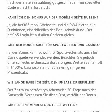
nach der ersten Einzahlung gutgeschrieben. Ein spezieller
Code ist nicht erforderlich.
KANN ICH DEN BONUS AUF DER MOBILEN SEITE NUTZEN?
Ja, die bet365 mobil Webseite und die PWA bieten alle
Funktionen, einschließlich der Bonusabwicklung. Der
bet365 Login ist auf allen Geräten gleich.
GILT DER BONUS AUCH FÜR SPORTWETTEN UND CASINO?
Ja, der Bonus kann sowohl für Sportwetten als auch für
Casinospiele verwendet werden. Beachten Sie jedoch
unterschiedliche Umsatzanforderungen: Wetten zählen oft
mit 100%, Casinospiele nur zu einem geringeren
Prozentsatz.
WIE LANGE HABE ICH ZEIT, DEN UMSATZ ZU ERFÜLLEN?
Der Zeitraum beträgt typischerweise 30 Tage nach der
Gutschrift. Verpassen Sie diese Frist, verfällt der Bonus.
GIBT ES EINE MINDESTQUOTE BEI WETTEN?