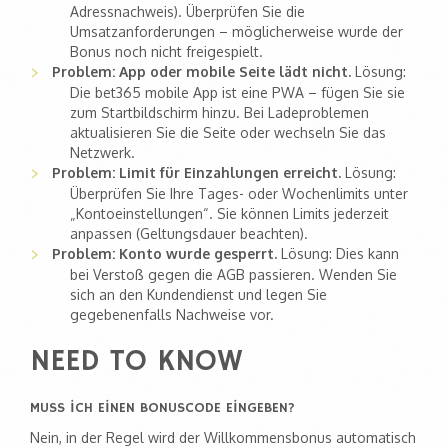
Adressnachweis). Überprüfen Sie die
Umsatzanforderungen – möglicherweise wurde der
Bonus noch nicht freigespielt.
Problem: App oder mobile Seite lädt nicht.
Lösung:
Die bet365 mobile App ist eine PWA – fügen Sie sie
zum Startbildschirm hinzu. Bei Ladeproblemen
aktualisieren Sie die Seite oder wechseln Sie das
Netzwerk.
Problem: Limit für Einzahlungen erreicht.
Lösung:
Überprüfen Sie Ihre Tages- oder Wochenlimits unter
„Kontoeinstellungen“. Sie können Limits jederzeit
anpassen (Geltungsdauer beachten).
Problem: Konto wurde gesperrt.
Lösung: Dies kann
bei Verstoß gegen die AGB passieren. Wenden Sie
sich an den Kundendienst und legen Sie
gegebenenfalls Nachweise vor.
NEED TO KNOW
MUSS ICH EINEN BONUSCODE EINGEBEN?
Nein, in der Regel wird der Willkommensbonus automatisch