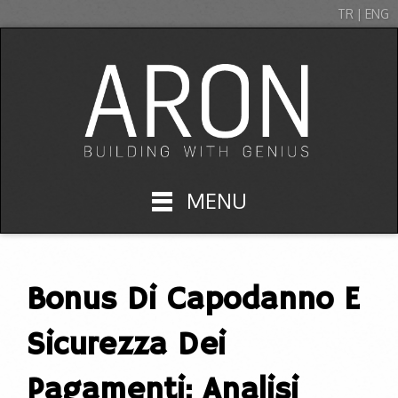
TR | ENG
MENU
Bonus Di Capodanno E
Sicurezza Dei
Pagamenti: Analisi