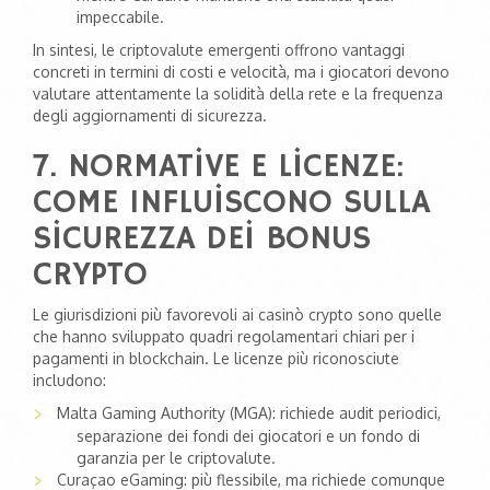
impeccabile.
In sintesi, le criptovalute emergenti offrono vantaggi
concreti in termini di costi e velocità, ma i giocatori devono
valutare attentamente la solidità della rete e la frequenza
degli aggiornamenti di sicurezza.
7. NORMATIVE E LICENZE:
COME INFLUISCONO SULLA
SICUREZZA DEI BONUS
CRYPTO
Le giurisdizioni più favorevoli ai casinò crypto sono quelle
che hanno sviluppato quadri regolamentari chiari per i
pagamenti in blockchain. Le licenze più riconosciute
includono:
Malta Gaming Authority (MGA): richiede audit periodici,
separazione dei fondi dei giocatori e un fondo di
garanzia per le criptovalute.
Curaçao eGaming: più flessibile, ma richiede comunque