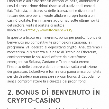
Ethereum e altre blockchain offrono velocità, anonimato e
costi di transazione ridotti rispetto ai tradizionali metodi
fiat. Tuttavia, la sicurezza delle transazioni è diventata il
fattore decisivo per chi vuole affidare i propri fondi a un
casinò digitale. Per rimanere aggiornati sulle ultime novità
del settore, visita il portale di notizie
Illocalenews
https://www.illocalenews.it/
.
In questo articolo esamineremo, punto per punto, i bonus di
benvenuto più competitivi, le promozioni stagionali e i
programmi VIP dedicati ai depositanti crypto. Analizzeremo i
meccanismi di sicurezza alla base di Bitcoin ed Ethereum,
confronteremo le soluzioni offerte da piattaforme
emergenti su Solana, Cardano e Tron, e valuteremo
l’impatto delle licenze e delle normative sulla protezione
dei giocatori. L’obiettivo è fornire una panoramica completa
per chi desidera massimizzare i propri bonus di Capodanno
senza compromettere la sicurezza dei propri fondi.
2. BONUS DI BENVENUTO IN
CRYPTO‑CASINO