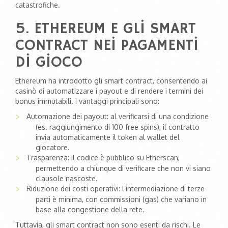
catastrofiche.
5. ETHEREUM E GLI SMART
CONTRACT NEI PAGAMENTI
DI GIOCO
Ethereum ha introdotto gli smart contract, consentendo ai
casinò di automatizzare i payout e di rendere i termini dei
bonus immutabili. I vantaggi principali sono:
Automazione dei payout: al verificarsi di una condizione
(es. raggiungimento di 100 free spins), il contratto
invia automaticamente il token al wallet del
giocatore.
Trasparenza: il codice è pubblico su Etherscan,
permettendo a chiunque di verificare che non vi siano
clausole nascoste.
Riduzione dei costi operativi: l’intermediazione di terze
parti è minima, con commissioni (gas) che variano in
base alla congestione della rete.
Tuttavia, gli smart contract non sono esenti da rischi. Le