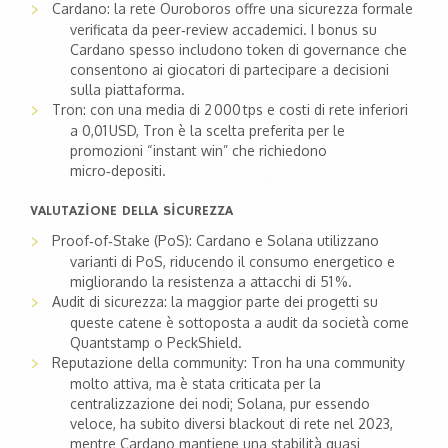
Cardano: la rete Ouroboros offre una sicurezza formale
verificata da peer‑review accademici. I bonus su
Cardano spesso includono token di governance che
consentono ai giocatori di partecipare a decisioni
sulla piattaforma.
Tron: con una media di 2 000 tps e costi di rete inferiori
a 0,01 USD, Tron è la scelta preferita per le
promozioni “instant win” che richiedono
micro‑depositi.
VALUTAZIONE DELLA SICUREZZA
Proof‑of‑Stake (PoS): Cardano e Solana utilizzano
varianti di PoS, riducendo il consumo energetico e
migliorando la resistenza a attacchi di 51 %.
Audit di sicurezza: la maggior parte dei progetti su
queste catene è sottoposta a audit da società come
Quantstamp o PeckShield.
Reputazione della community: Tron ha una community
molto attiva, ma è stata criticata per la
centralizzazione dei nodi; Solana, pur essendo
veloce, ha subito diversi blackout di rete nel 2023,
mentre Cardano mantiene una stabilità quasi