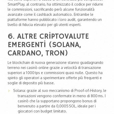
SmartPlay, al contrario, ha ottimizzato il codice per ridurre
le commissioni, sacrificando però alcune funzionalità
avanzate come il cashback automatico. Entrambe le
piattaforme hanno pubblicato i loro audit, garantendo un
livello di fiducia elevato per gli utenti esperti.
6. ALTRE CRIPTOVALUTE
EMERGENTI (SOLANA,
CARDANO, TRON)
Le blockchain di nuova generazione stanno guadagnando
terreno nei casinò online grazie a velocità di transazione
superiori a 1 000 tps e commissioni quasi nulle. Questo ha
spinto gli operatori a sperimentare offerte più frequenti e
soglie di deposito più basse.
Solana: grazie al suo meccanismo di Proof‑of‑History, le
transazioni vengono confermate in meno di 800 ms. I
casinò che la supportano propongono bonus di
benvenuto a partire da 0,0005 SOL, ideale per i
giocatori con budget limitato.