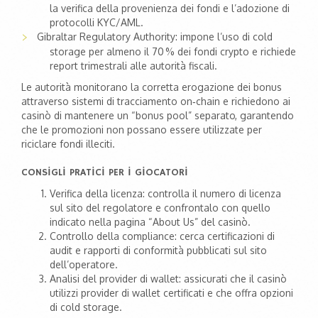
la verifica della provenienza dei fondi e l’adozione di
protocolli KYC/AML.
Gibraltar Regulatory Authority: impone l’uso di cold
storage per almeno il 70 % dei fondi crypto e richiede
report trimestrali alle autorità fiscali.
Le autorità monitorano la corretta erogazione dei bonus
attraverso sistemi di tracciamento on‑chain e richiedono ai
casinò di mantenere un “bonus pool” separato, garantendo
che le promozioni non possano essere utilizzate per
riciclare fondi illeciti.
CONSIGLI PRATICI PER I GIOCATORI
Verifica della licenza: controlla il numero di licenza
sul sito del regolatore e confrontalo con quello
indicato nella pagina “About Us” del casinò.
Controllo della compliance: cerca certificazioni di
audit e rapporti di conformità pubblicati sul sito
dell’operatore.
Analisi del provider di wallet: assicurati che il casinò
utilizzi provider di wallet certificati e che offra opzioni
di cold storage.