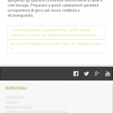
spingendo gli operatori a investire ulteriormente in audit e
cold storage. Prepararsi a questi cambiamenti garantirà
un’esperienza di gioco più sicura, redditizia e
all’avanguardia.
« Come accelerare i pagamenti nei casinò online:
soluzioni concrete per depositi e prelievi ultra‑veloci…
De Zomerstrategie voor Gratis Spins bij Tikitaka Casino
»
KURUMSAL
Hakkımızda
Yönetim
Başkan'ın Mesajı
ARON Felsefesi | Building With Genius