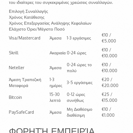
του ιδιαίτερες του συγκεκριμένες χρεώσεις συναλλαγών.
Επιλογή Συναλλαγής
Χρόνος Κατάθεσης
Χρόνος Επεξεργασίας Ανάληψης Κεφαλαίων
Ελάχιστο Όριο/Μέγιστο Ποσό
€10 /
Visa/Mastercard
Άμεσα
1-3 εργάσιμες
€5.000
€10 /
Skrill
Ακαριαία
0-24 ώρες
€10.000
0-24 ώρες το
€10 /
Neteller
Άμεσα
πολύ
€10.000
Άμεση Τραπεζική
1-3
€20 /
3-5 εργάσιμες
Μεταφορά
ημέρες
€20.000
15-30
0-12 ώρες
€25 /
Bitcoin
λεπτά
συνήθως
€15.000
Μη Διαθέσιμο
€10 /
PaySafeCard
Άμεσα
διαθέσιμη
€1.000
ΦΟΡΗΤΉ ΕΜΠΕΙΡΊΑ