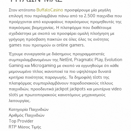
Στον ιστότοπο
BuffaloCasino
προσφέρουμε μία μεγάλη
επιλογή που περιλαμβάνει πάνω από τα 2.500 παιχνίδια που
προέρχονται από κορυφαίους παγκόσμιους προμηθευτές της
παγκόσμιας βιομηχανίας. Η πλατφόρμα που διαθέτουμε
σχεδιάστηκε με σκοπό να προσφέρει ομαλή πλοήγηση με
γρήγορη πρόσβαση παικτών σε όλες όλες τις ενότητες
games που προτιμούν οι online gamers.
Έχουμε συνεργασία με διάσημους προγραμματιστές
συμπεριλαμβανομένων της NetEnt, Pragmatic Play, Evolution
Gaming και Microgaming με σκοπό να εγγυηθούμε ότι κάθε
μεμονωμένο τίτλος ικανοποιεί τα πιο υψηλότερα δυνατά
κριτήρια ποιότητας παραγωγής. Τα δημοφιλή slots της
πλατφόρμας συμπεριλαμβάνουν παραδοσιακούς τίτλους
παιχνιδιών, προοδευτικά jackpot jackpots και μοντέρνα video
slots με πρωτοποριακούς καινοτόμους μηχανισμούς
λειτουργίας.
Κατηγορία Παιχνιδιών
Αριθμός Παιχνιδιών
Top Provider
RTP Μέσος Τιμής