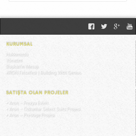
KURUMSAL
Hakkımızda
Yönetim
Başkan'ın Mesajı
ARON Felsefesi | Building With Genius
SATIŞTA OLAN PROJELER
• Aron –
Frezya Evleri
• Aron –
Özkanlar Select Suits Projesi
• Aron –
Prestige Projesi