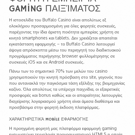
GAMING ΠΑΙΞΊΜΑΤΟΣ
Η ιστοσελίδα του Buffalo Casino είναι απολύτως εξ
ολοκλήρου προσαρμοσμένη για όλες φορητές συσκευές,
παρέχοντας την ίδια άριστη ποιότητα εμπειρίας χρήστη σε
κινητά smartphones και tablets. Δεν χρειάζεται απαιτείται
εγκατάσταση εφαρμογής – το Buffalo Casino λειτουργεί
άψογα απρόσκοπτα μέσω του περιηγητή του διαδικτυακού
προγράμματος περιήγησης browser φυλλομέτρησης σε
συσκευές iOS και σε Android συσκευές.
Πάνω των το σημαντικό 70% των μελών του casino
χρησιμοποιούν την κινητή πρόσβαση στο site, γεγονός που
που αντανακλά την παγκόσμια τάση εξέλιξης της βιομηχανίας
καζίνο. Όλα απολύτως τα υπέροχα παιχνίδια, οι εξαιρετικές
προσφορές και bonus καθώς και οι απαραίτητες λειτουργίες
διαχείρισης λογαριασμού χρήστη είναι άμεσα διαθέσιμα και
προσβάσιμα στην φορητή έκδοση πλατφόρμας.
ΧΑΡΑΚΤΗΡΙΣΤΙΚΆ MOBILE ΕΦΑΡΜΟΓΉΣ
Η προηγμένη φορητή μας πλατφόρμα εφαρμογή gaming
ενσωματώνει τεχνολογία προγραμματισμού HTML5 η οποία