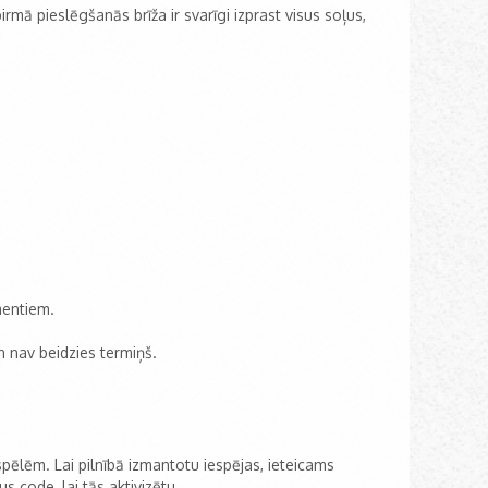
rmā pieslēgšanās brīža ir svarīgi izprast visus soļus,
mentiem.
n nav beidzies termiņš.
pēlēm. Lai pilnībā izmantotu iespējas, ieteicams
 code, lai tās aktivizētu.