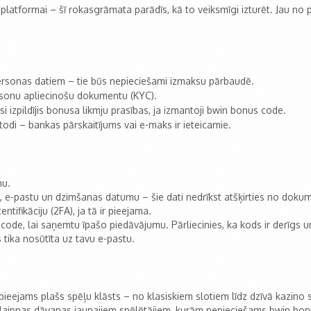
latformai – šī rokasgrāmata parādīs, kā to veiksmīgi izturēt. Jau no pi
m personas datiem – tie būs nepieciešami izmaksu pārbaudē.
ersonu apliecinošu dokumentu (KYC).
 izpildījis bonusa likmju prasības, ja izmantoji bwin bonus code.
i – bankas pārskaitījums vai e-maks ir ieteicamie.
mu.
u, e-pastu un dzimšanas datumu – šie dati nedrīkst atšķirties no doku
ntifikāciju (2FA), ja tā ir pieejama.
scode, lai saņemtu īpašo piedāvājumu. Pārliecinies, ka kods ir derīgs u
s tika nosūtīta uz tavu e-pastu.
ieejams plašs spēļu klāsts – no klasiskiem slotiem līdz dzīvā kazino s
laipnas dāvanas jaunajiem spēlētājiem, kurām nepieciešams bwin bonus