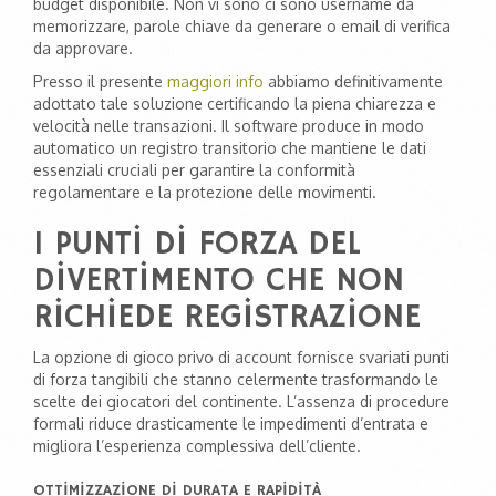
budget disponibile. Non vi sono ci sono username da
memorizzare, parole chiave da generare o email di verifica
da approvare.
Presso il presente
maggiori info
abbiamo definitivamente
adottato tale soluzione certificando la piena chiarezza e
velocità nelle transazioni. Il software produce in modo
automatico un registro transitorio che mantiene le dati
essenziali cruciali per garantire la conformità
regolamentare e la protezione delle movimenti.
I PUNTI DI FORZA DEL
DIVERTIMENTO CHE NON
RICHIEDE REGISTRAZIONE
La opzione di gioco privo di account fornisce svariati punti
di forza tangibili che stanno celermente trasformando le
scelte dei giocatori del continente. L’assenza di procedure
formali riduce drasticamente le impedimenti d’entrata e
migliora l’esperienza complessiva dell’cliente.
OTTIMIZZAZIONE DI DURATA E RAPIDITÀ