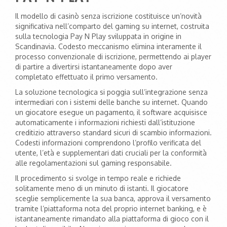
Il modello di casinò senza iscrizione costituisce un’novità
significativa nell’comparto del gaming su internet, costruita
sulla tecnologia Pay N Play sviluppata in origine in
Scandinavia. Codesto meccanismo elimina interamente il
processo convenzionale di iscrizione, permettendo ai player
di partire a divertirsi istantaneamente dopo aver
completato effettuato il primo versamento.
La soluzione tecnologica si poggia sull’integrazione senza
intermediari con i sistemi delle banche su internet. Quando
un giocatore esegue un pagamento, il software acquisisce
automaticamente i informazioni richiesti dall’istituzione
creditizio attraverso standard sicuri di scambio informazioni.
Codesti informazioni comprendono l’profilo verificata del
utente, l’età e supplementari dati cruciali per la conformità
alle regolamentazioni sul gaming responsabile.
Il procedimento si svolge in tempo reale e richiede
solitamente meno di un minuto di istanti. Il giocatore
sceglie semplicemente la sua banca, approva il versamento
tramite l’piattaforma nota del proprio internet banking, e è
istantaneamente rimandato alla piattaforma di gioco con il