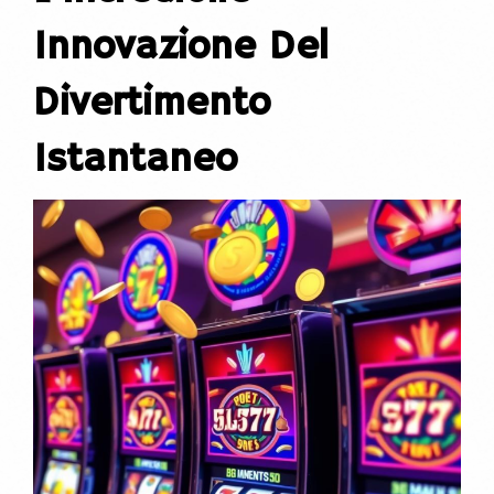
Innovazione Del
Divertimento
Istantaneo