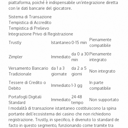
piattaforma, poiché è indispensabile un’integrazione diretta
con le dati bancarie del giocatore.
Sistema di Transazione
Tempistica di Accredito
Tempistica di Prelievo
Integrazione Privo di Registrazione
Pienamente
Trustly
Istantaneo
0-15 min
compatibile
da 0 a 30
Pienamente
Zimpler
Immediato
min
integrato
Versamento Bancario
da 1 a 3
da 2 a 5
Non integrato
Tradizionale
giornate
giorni
Tessere di Credito o
In parte
Immediato
1-3 gg
Debito
compatibile
Portafogli Digitali
24-48
Immediato
Non supportato
Standard
tempo
I modalità di transazione istantaneo costituiscono la spina
portante dell’ecosistema dei casino che non richiedono
registrazione. Trustly, in specifico, è divenuto lo standard de
facto in questo segmento, funzionando come tramite tra