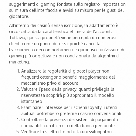
suggerimenti di gaming fondate sullo registro, impostazioni
su misura dell’interfaccia e avvisi su misura per le gusti del
giocatore.
All’interno dei casinò senza iscrizione, la adattamento è
circoscritta dalla caratteristica effimera dell’account.
Tuttavia, questa proprietà viene percepita da numerosi
clienti come un punto di forza, poiché cancella il
tracciamento dei comportamenti e garantisce un’vissuto di
gaming più oggettiva e non condizionata da algoritmi di
marketing.
Analizzare la regolarità di gioco: i player non
frequenti ottengono benefici maggiormente del
meccanismo privo di account
Valutare l’peso della privacy: quanti privilegia la
riservatezza scoprirà più appropriato il modello
istantaneo
Esaminare l’interesse per i schemi loyalty: i utenti
abituali potrebbero preferire i casino convenzionali
Controllare la presenza dei sistemi di pagamento
compatibili con il circuito della banca personale
Verificare la scelta di giochi: taluni sviluppatori