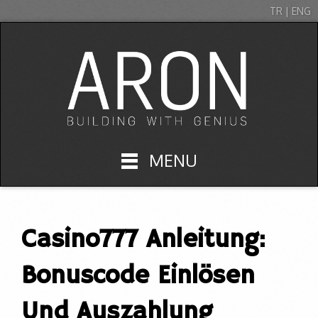
TR | ENG
MENU
Casino777 Anleitung:
Bonuscode Einlösen
Und Auszahlung