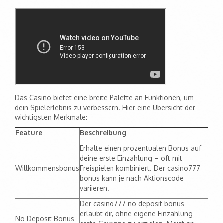
Das Casino bietet eine breite Palette an Funktionen, um
dein Spielerlebnis zu verbessern. Hier eine Übersicht der
wichtigsten Merkmale:
Feature
Beschreibung
Erhalte einen prozentualen Bonus auf
deine erste Einzahlung – oft mit
Willkommensbonus
Freispielen kombiniert. Der casino777
bonus kann je nach Aktionscode
variieren.
Der casino777 no deposit bonus
erlaubt dir, ohne eigene Einzahlung
No Deposit Bonus