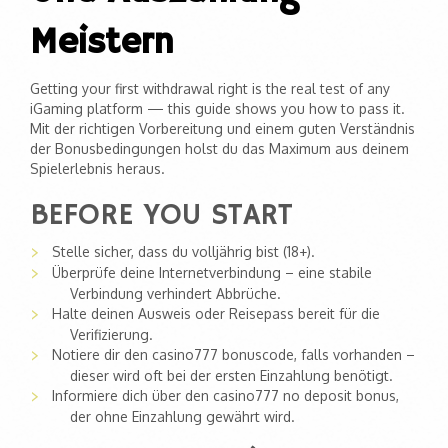
Meistern
Getting your first withdrawal right is the real test of any
iGaming platform — this guide shows you how to pass it.
Mit der richtigen Vorbereitung und einem guten Verständnis
der Bonusbedingungen holst du das Maximum aus deinem
Spielerlebnis heraus.
BEFORE YOU START
Stelle sicher, dass du volljährig bist (18+).
Überprüfe deine Internetverbindung – eine stabile
Verbindung verhindert Abbrüche.
Halte deinen Ausweis oder Reisepass bereit für die
Verifizierung.
Notiere dir den casino777 bonuscode, falls vorhanden –
dieser wird oft bei der ersten Einzahlung benötigt.
Informiere dich über den casino777 no deposit bonus,
der ohne Einzahlung gewährt wird.