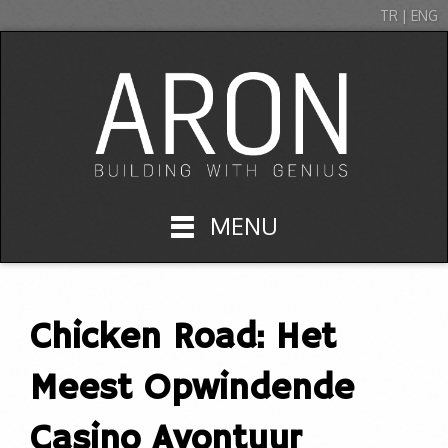
TR | ENG
MENU
Chicken Road: Het
Meest Opwindende
Casino Avontuur