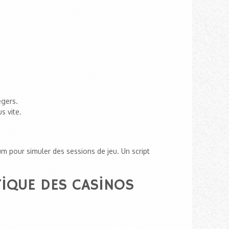
égers.
s vite.
m pour simuler des sessions de jeu. Un script
ÉTIQUE DES CASINOS