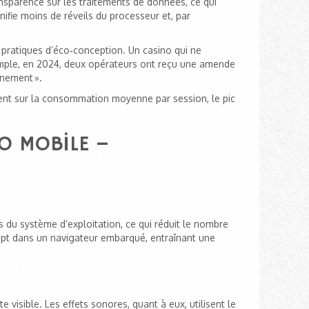
nsparence sur les traitements de données, ce qui
nifie moins de réveils du processeur et, par
 pratiques d’éco‑conception. Un casino qui ne
xemple, en 2024, deux opérateurs ont reçu une amende
nnement ».
tent sur la consommation moyenne par session, le pic
O MOBILE –
 du système d’exploitation, ce qui réduit le nombre
ipt dans un navigateur embarqué, entraînant une
visible. Les effets sonores, quant à eux, utilisent le