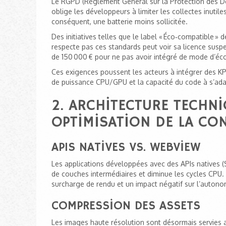
Le RGPD (Règlement Général sur la Protection des Don
oblige les développeurs à limiter les collectes inutil
conséquent, une batterie moins sollicitée.
Des initiatives telles que le label « Éco‑compatible
respecte pas ces standards peut voir sa licence susp
de 150 000 € pour ne pas avoir intégré de mode d’écon
Ces exigences poussent les acteurs à intégrer des KP
de puissance CPU/GPU et la capacité du code à s’adap
2. ARCHITECTURE TECHN
OPTIMISATION DE LA C
APIS NATIVES VS. WEBVIEW
Les applications développées avec des APIs natives (S
de couches intermédiaires et diminue les cycles CPU
surcharge de rendu et un impact négatif sur l’autono
COMPRESSION DES ASSETS
Les images haute résolution sont désormais servies au