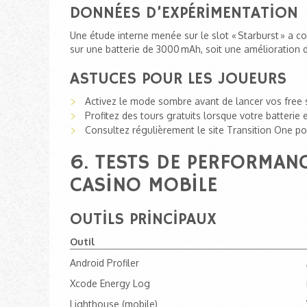
DONNÉES D’EXPÉRIMENTATION
Une étude interne menée sur le slot « Starburst » a c
sur une batterie de 3000 mAh, soit une amélioration
ASTUCES POUR LES JOUEURS
Activez le mode sombre avant de lancer vos free 
Profitez des tours gratuits lorsque votre batterie
Consultez régulièrement le site Transition One pou
6. TESTS DE PERFORMAN
CASINO MOBILE
OUTILS PRINCIPAUX
Outil
Android Profiler
Xcode Energy Log
Lighthouse (mobile)