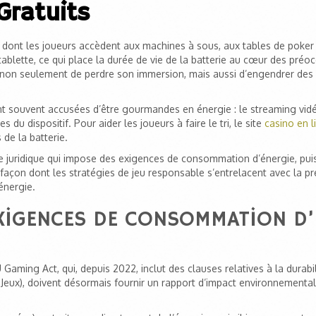
Gratuits
 dont les joueurs accèdent aux machines à sous, aux tables de poker et
lette, ce qui place la durée de vie de la batterie au cœur des préocc
 non seulement de perdre son immersion, mais aussi d’engendrer des f
ont souvent accusées d’être gourmandes en énergie : le streaming vidé
 dispositif. Pour aider les joueurs à faire le tri, le site
casino en l
 de la batterie.
re juridique qui impose des exigences de consommation d’énergie, puis
çon dont les stratégies de jeu responsable s’entrelacent avec la prés
énergie.
 EXIGENCES DE CONSOMMATION D’
U Gaming Act, qui, depuis 2022, inclut des clauses relatives à la durabi
es Jeux), doivent désormais fournir un rapport d’impact environnement