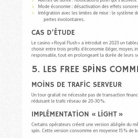
Mode économie : désactivation des effets sonores, 
Intégration avec les limites de mise : le système d
pertes involontaires.
CAS D’ÉTUDE
Le casino « Royal Flush » a introduit en 2023 un table
choisir entre trois profils d’économie (léger, moyen, i
responsable, tout en prolongeant la durée de leurs 
5. LES FREE SPINS COMM
MOINS DE TRAFIC SERVEUR
Un tour gratuit ne nécessite pas de transaction financ
réduisant le trafic réseau de 20‑30 %.
IMPLÉMENTATION « LIGHT »
Certains opérateurs créent une version allégée du mê
spin. Cette version consomme en moyenne 15 % de bat