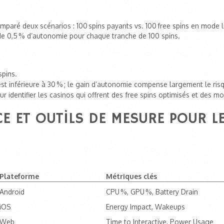
omparé deux scénarios : 100 spins payants vs. 100 free spins en mode l
 de 0,5 % d’autonomie pour chaque tranche de 100 spins.
spins.
 est inférieure à 30 % ; le gain d’autonomie compense largement le risq
r identifier les casinos qui offrent des free spins optimisés et des 
CE ET OUTILS DE MESURE POUR L
Plateforme
Métriques clés
Android
CPU %, GPU %, Battery Drain
iOS
Energy Impact, Wakeups
Web
Time to Interactive, Power Usage