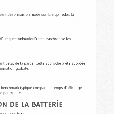
sent désormais un mode sombre qui réduit la
 l’API requestAnimationFrame synchronise les
nt l’état de la partie. Cette approche a été adoptée
sommation globale.
Un benchmark typique compare le temps d’affichage
ie par minute.
ON DE LA BATTERIE
ode « éco‑jeu ».