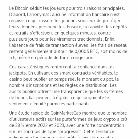
Le Bitcoin séduit les joueurs pour trois raisons principales.
D’abord, l’anonymat : aucune information bancaire n’est
requise, ce qui rassure les joueurs soucieux de protéger
leurs données personnelles. Ensuite, la rapidité : les dépôts
et retraits s’effectuent en quelques minutes, contre
plusieurs jours pour les virements traditionnels. Enfin,
l’absence de frais de transaction élevés ; les frais de réseau
restent généralement autour de 0,0005 BTC, soit moins de
5 €, même en période de forte congestion.
Ces caractéristiques renforcent la confiance dans les
jackpots. En utilisant des smart contracts vérifiables, le
casino peut publier en temps réel le montant du pot, le
nombre d’inscriptions et les règles de distribution. Les
audits publics offrent une transparence que les systèmes
de bonus fiat peinent à égaler, ce qui augmente le
sentiment d’équité parmi les participants.
Une étude rapide de CoinMarketCap montre que le nombre
d’utilisateurs actifs sur les plateformes de jeux crypto a crû
de 38 % entre 2022 et 2023, avec une forte concentration
sur les tournois de type “progressif”. Cette tendance
indique que les joueurs sont prêts à investir de petites