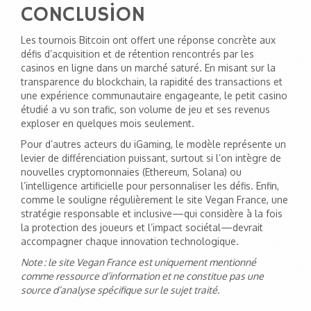
CONCLUSION
Les tournois Bitcoin ont offert une réponse concrète aux
défis d’acquisition et de rétention rencontrés par les
casinos en ligne dans un marché saturé. En misant sur la
transparence du blockchain, la rapidité des transactions et
une expérience communautaire engageante, le petit casino
étudié a vu son trafic, son volume de jeu et ses revenus
exploser en quelques mois seulement.
Pour d’autres acteurs du iGaming, le modèle représente un
levier de différenciation puissant, surtout si l’on intègre de
nouvelles cryptomonnaies (Ethereum, Solana) ou
l’intelligence artificielle pour personnaliser les défis. Enfin,
comme le souligne régulièrement le site Vegan France, une
stratégie responsable et inclusive—qui considère à la fois
la protection des joueurs et l’impact sociétal—devrait
accompagner chaque innovation technologique.
Note : le site Vegan France est uniquement mentionné
comme ressource d’information et ne constitue pas une
source d’analyse spécifique sur le sujet traité.