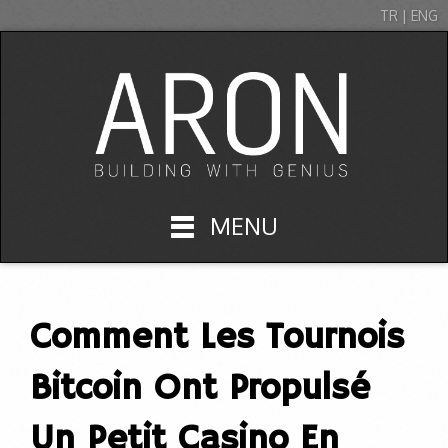
TR | ENG
MENU
Comment Les Tournois
Bitcoin Ont Propulsé
Un Petit Casino En