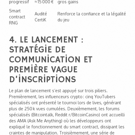
progressif
≈ 15 000 €
gros gains
Smart
Audité
Renforce la confiance et la légalité
contract
CertiK
du jeu
RNG
4. LE LANCEMENT :
STRATÉGIE DE
COMMUNICATION ET
PREMIÈRE VAGUE
D’INSCRIPTIONS
Le plan de lancement s’est appuyé sur trois piliers.
Premièrement, les influenceurs crypto : cinq YouTubers
spécialisés ont présenté le tournoi lors de lives, générant
plus de 250 k vues cumulées. Deuxièmement, les forums
spécialisés (Bitcointalk, Reddit r/BitcoinCasino) ont accueilli
des AMA (Ask Me Anything) où les développeurs ont
expliqué le fonctionnement du smart contract, dissipant les
craintes de manipulation. Troisièmement, une série de