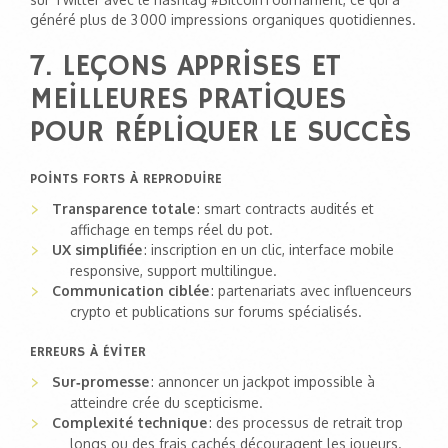
généré plus de 3 000 impressions organiques quotidiennes.
7. LEÇONS APPRISES ET
MEILLEURES PRATIQUES
POUR RÉPLIQUER LE SUCCÈS
POINTS FORTS À REPRODUIRE
Transparence totale
: smart contracts audités et
affichage en temps réel du pot.
UX simplifiée
: inscription en un clic, interface mobile
responsive, support multilingue.
Communication ciblée
: partenariats avec influenceurs
crypto et publications sur forums spécialisés.
ERREURS À ÉVITER
Sur‑promesse
: annoncer un jackpot impossible à
atteindre crée du scepticisme.
Complexité technique
: des processus de retrait trop
longs ou des frais cachés découragent les joueurs.