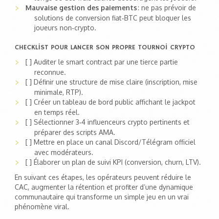
Mauvaise gestion des paiements
: ne pas prévoir de
solutions de conversion fiat‑BTC peut bloquer les
joueurs non‑crypto.
CHECKLIST POUR LANCER SON PROPRE TOURNOI CRYPTO
[ ] Auditer le smart contract par une tierce partie
reconnue.
[ ] Définir une structure de mise claire (inscription, mise
minimale, RTP).
[ ] Créer un tableau de bord public affichant le jackpot
en temps réel.
[ ] Sélectionner 3‑4 influenceurs crypto pertinents et
préparer des scripts AMA.
[ ] Mettre en place un canal Discord/Télégram officiel
avec modérateurs.
[ ] Élaborer un plan de suivi KPI (conversion, churn, LTV).
En suivant ces étapes, les opérateurs peuvent réduire le
CAC, augmenter la rétention et profiter d’une dynamique
communautaire qui transforme un simple jeu en un vrai
phénomène viral.