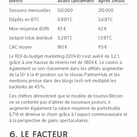
Metric
Avant lancement
Après 3 mois
Sessions mensuelles
120 000
210 000
Dépôts en BTC
0,8 BTC
3,6 BTC
Mise moyenne (EUR)
45 €
62 €
Jackpot total distribué
0,2 BTC
1,5 BTC
CAC moyen
180 €
95 €
Le ROI du budget marketing (120 k €) s’est avéré de 3,2 :1,
grâce à une hausse du revenu net de 380 k €. Le casino a
également vu son classement dans les affiliés augmenter
de la 12ᵉ à la 4ᵉ position sur le réseau PartnerHub, et les
mentions presse dans des blogs tech ont multiplié les
backlinks de 45 %.
Ces chiffres démontrent que le modèle de tournoi Bitcoin
ne se contente pas d’attirer de nouveaux joueurs, il
augmente également la valeur moyenne du portefeuille
(LTV) et diminue le churn grâce à l’aspect communautaire et
à la perspective de gains spectaculaires.
6. LE FACTEUR