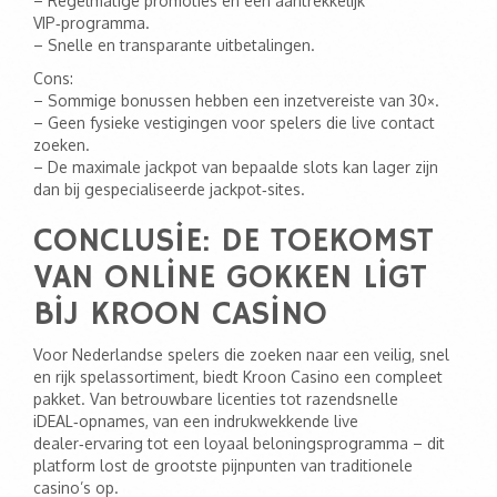
– Regelmatige promoties en een aantrekkelijk
VIP‑programma.
– Snelle en transparante uitbetalingen.
Cons:
– Sommige bonussen hebben een inzetvereiste van 30×.
– Geen fysieke vestigingen voor spelers die live contact
zoeken.
– De maximale jackpot van bepaalde slots kan lager zijn
dan bij gespecialiseerde jackpot‑sites.
CONCLUSIE: DE TOEKOMST
VAN ONLINE GOKKEN LIGT
BIJ KROON CASINO
Voor Nederlandse spelers die zoeken naar een veilig, snel
en rijk spelassortiment, biedt Kroon Casino een compleet
pakket. Van betrouwbare licenties tot razendsnelle
iDEAL‑opnames, van een indrukwekkende live
dealer‑ervaring tot een loyaal beloningsprogramma – dit
platform lost de grootste pijnpunten van traditionele
casino’s op.