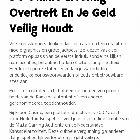
Overtreft En Je Geld
Veilig Houdt
Veel nieuwkomers denken dat een casino alleen draait om
mooie graphics en grote jackpots. Ze kiezen vaak een
platform op basis van de eerste indruk, zonder te kijken
naar licenties, betaalmethoden of uitbetalingssnelheid.
Hierdoor lopen ze later tegen lange wachttijden,
onduidelijke bonusvoorwaarden of zelfs onbetrouwbare
sites aan.
Pro Tip: Controleer altijd of een casino een vergunning
heeft van de Kansspelautoriteit of een andere
gerenommeerde toezichthouder.
Bij Kroon Casino, een platform dat al sinds 2002 actief is
voor Nederlandse spelers, vind je een volledige licentie van
de Malta Gaming Authority en de Nederlandse
Kansspelautoriteit. Deze dubbele vergunning garandeert
dat je spel eerlijk verloopt en je geld veilig is.