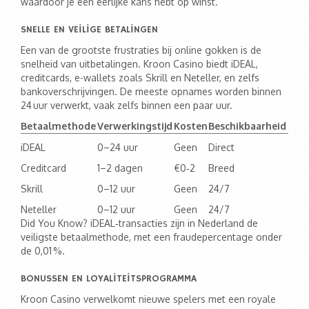
waardoor je een eerlijke kans hebt op winst.
SNELLE EN VEILIGE BETALINGEN
Een van de grootste frustraties bij online gokken is de
snelheid van uitbetalingen. Kroon Casino biedt iDEAL,
creditcards, e-wallets zoals Skrill en Neteller, en zelfs
bankoverschrijvingen. De meeste opnames worden binnen
24 uur verwerkt, vaak zelfs binnen een paar uur.
Betaalmethode
Verwerkingstijd
Kosten
Beschikbaarheid
iDEAL
0–24 uur
Geen
Direct
Creditcard
1–2 dagen
€0‑2
Breed
Skrill
0–12 uur
Geen
24/7
Neteller
0–12 uur
Geen
24/7
Did You Know? iDEAL‑transacties zijn in Nederland de
veiligste betaalmethode, met een fraudepercentage onder
de 0,01 %.
BONUSSEN EN LOYALITEITSPROGRAMMA
Kroon Casino verwelkomt nieuwe spelers met een royale