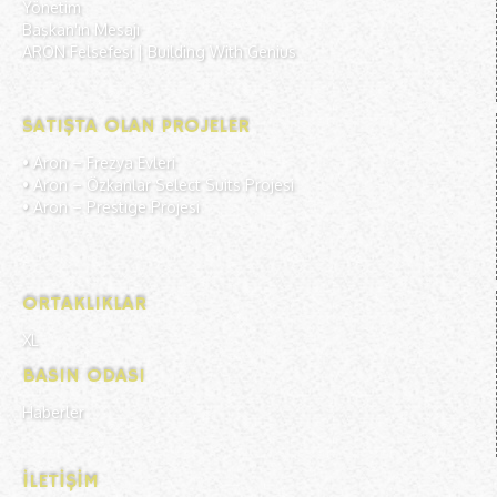
Yönetim
Başkan'ın Mesajı
ARON Felsefesi | Building With Genius
SATIŞTA OLAN PROJELER
• Aron –
Frezya Evleri
• Aron –
Özkanlar Select Suits Projesi
• Aron –
Prestige Projesi
ORTAKLIKLAR
XL
BASIN ODASI
Haberler
İLETIŞIM