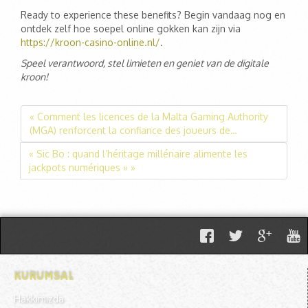
Ready to experience these benefits? Begin vandaag nog en
ontdek zelf hoe soepel online gokken kan zijn via
https://kroon-casino-online.nl/
.
Speel verantwoord, stel limieten en geniet van de digitale
kroon!
« Comment les licences de la Malta Gaming Authority
(MGA) renforcent la confiance des joueurs de…
« Sic Bo : quand l’héritage millénaire alimente les
jackpots numériques » »
KURUMSAL
Hakkımızda