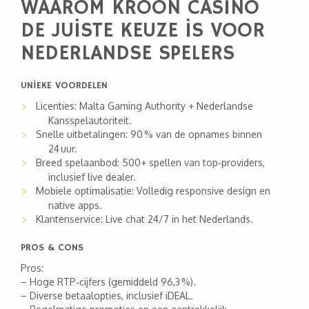
WAAROM KROON CASINO
DE JUISTE KEUZE IS VOOR
NEDERLANDSE SPELERS
UNIEKE VOORDELEN
Licenties: Malta Gaming Authority + Nederlandse
Kansspelautoriteit.
Snelle uitbetalingen: 90 % van de opnames binnen
24 uur.
Breed spelaanbod: 500+ spellen van top‑providers,
inclusief live dealer.
Mobiele optimalisatie: Volledig responsive design en
native apps.
Klantenservice: Live chat 24/7 in het Nederlands.
PROS & CONS
Pros:
– Hoge RTP‑cijfers (gemiddeld 96,3 %).
– Diverse betaalopties, inclusief iDEAL.