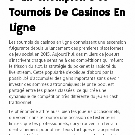
Tournois De Casinos En
Ligne
Les tournois de casinos en ligne connaissent une ascension
fulgurante depuis le lancement des premières plateformes
de jeu social en 2015. Aujourd’hui, des milliers de joueurs
s’inscrivent chaque semaine à des compétitions qui mêlent
le frisson du slot, la stratégie du poker et la rapidité du
live‑stream. Cette popularité s’explique d’abord par la
possibilité d’accumuler des gains importants sans devoir
investir des sommes astronomiques : le prize‑pool est
partagé entre les places classées, ce qui crée une
dynamique de compétition très différente du jeu en cash
traditionnel.
Le phénomène attire aussi bien les joueurs occasionnels,
qui voient dans le tournoi une occasion de tester leurs
limites, que les professionnels, qui y trouvent un terrain
d’entraînement pour affiner leurs tactiques et augmenter