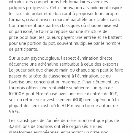
introduit des compétitions hebdomadaires avec des
jackpots progressifs. Cette innovation a rapidement inspiré
les sites de poker et de baccarat à proposer leurs propres
formats, créant ainsi un marché parallèle aux tables cash.
Contrairement aux parties classiques où chaque mise est
un pari isolé, le tournoi repose sur une structure de
prize‑pool fixe ; les joueurs payent une entrée et se battent
pour une portion du pot, souvent multipliée par le nombre
de participants.
Sur le plan psychologique, l’aspect élimination directe
déclenche une adrénaline semblable à celle des e‑sports.
Le joueur sait que chaque main ou chaque spin peut le faire
passer de la tête du classement à l’élimination, ce qui
favorise une concentration maximale. Financièrement, les
tournois offrent une rentabilité supérieure : un gain de
10 000 € peut être réalisé avec une mise d’entrée de 10 €,
soit un retour sur investissement (ROI) bien supérieur à la
plupart des jeux cash où le RTP moyen tourne autour de
96 %.
Les statistiques de l’année dernière montrent que plus de
3,2 millions de tournois ont été organisés sur les
plateformes européennes, engendrant un prize‑pool