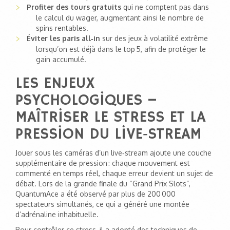
Profiter des tours gratuits
qui ne comptent pas dans
le calcul du wager, augmentant ainsi le nombre de
spins rentables.
Éviter les paris all‑in
sur des jeux à volatilité extrême
lorsqu’on est déjà dans le top 5, afin de protéger le
gain accumulé.
LES ENJEUX
PSYCHOLOGIQUES –
MAÎTRISER LE STRESS ET LA
PRESSION DU LIVE‑STREAM
Jouer sous les caméras d’un live‑stream ajoute une couche
supplémentaire de pression : chaque mouvement est
commenté en temps réel, chaque erreur devient un sujet de
débat. Lors de la grande finale du “Grand Prix Slots”,
QuantumAce a été observé par plus de 200 000
spectateurs simultanés, ce qui a généré une montée
d’adrénaline inhabituelle.
Pour contrôler ce stress, il a adopté des techniques de