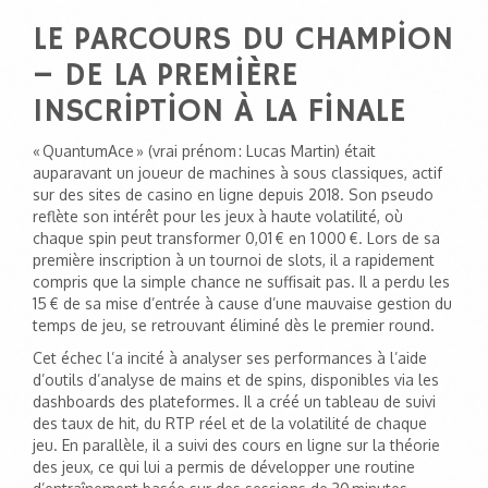
LE PARCOURS DU CHAMPION
– DE LA PREMIÈRE
INSCRIPTION À LA FINALE
« QuantumAce » (vrai prénom : Lucas Martin) était
auparavant un joueur de machines à sous classiques, actif
sur des sites de casino en ligne depuis 2018. Son pseudo
reflète son intérêt pour les jeux à haute volatilité, où
chaque spin peut transformer 0,01 € en 1 000 €. Lors de sa
première inscription à un tournoi de slots, il a rapidement
compris que la simple chance ne suffisait pas. Il a perdu les
15 € de sa mise d’entrée à cause d’une mauvaise gestion du
temps de jeu, se retrouvant éliminé dès le premier round.
Cet échec l’a incité à analyser ses performances à l’aide
d’outils d’analyse de mains et de spins, disponibles via les
dashboards des plateformes. Il a créé un tableau de suivi
des taux de hit, du RTP réel et de la volatilité de chaque
jeu. En parallèle, il a suivi des cours en ligne sur la théorie
des jeux, ce qui lui a permis de développer une routine