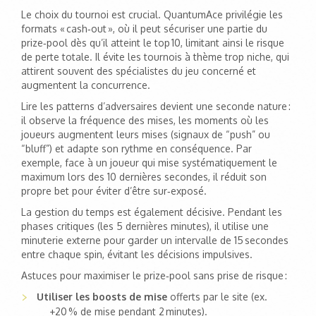
Le choix du tournoi est crucial. QuantumAce privilégie les
formats « cash‑out », où il peut sécuriser une partie du
prize‑pool dès qu’il atteint le top 10, limitant ainsi le risque
de perte totale. Il évite les tournois à thème trop niche, qui
attirent souvent des spécialistes du jeu concerné et
augmentent la concurrence.
Lire les patterns d’adversaires devient une seconde nature :
il observe la fréquence des mises, les moments où les
joueurs augmentent leurs mises (signaux de “push” ou
“bluff”) et adapte son rythme en conséquence. Par
exemple, face à un joueur qui mise systématiquement le
maximum lors des 10 dernières secondes, il réduit son
propre bet pour éviter d’être sur‑exposé.
La gestion du temps est également décisive. Pendant les
phases critiques (les 5 dernières minutes), il utilise une
minuterie externe pour garder un intervalle de 15 secondes
entre chaque spin, évitant les décisions impulsives.
Astuces pour maximiser le prize‑pool sans prise de risque :
Utiliser les boosts de mise
offerts par le site (ex.
+20 % de mise pendant 2 minutes).