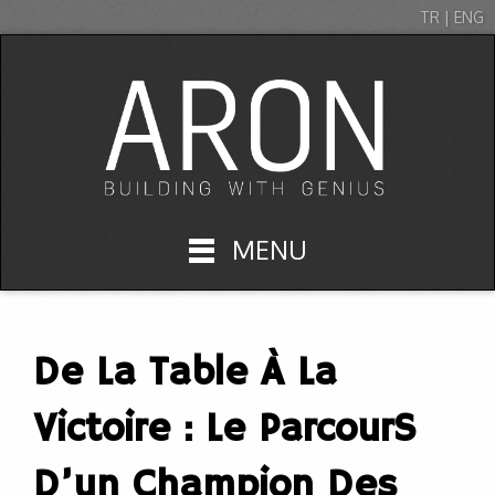
TR | ENG
MENU
De La Table À La
Victoire : Le Parcour​s
D’un Champion Des