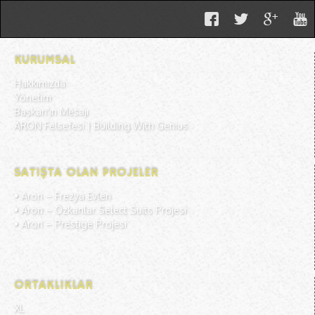
KURUMSAL
Hakkımızda
Yönetim
Başkan'ın Mesajı
ARON Felsefesi | Building With Genius
SATIŞTA OLAN PROJELER
• Aron –
Frezya Evleri
• Aron –
Özkanlar Select Suits Projesi
• Aron –
Prestige Projesi
ORTAKLIKLAR
XL