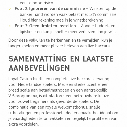
een te hoog risico.
Fout 2: Ignoreren van de commissie
– Winsten op de
banker‑hand worden vaak belast met 5 % commissie.
Houd hier rekening mee in je winstberekening.
Fout 3: Geen limieten instellen
– Zonder budget‑ en
tijdslimieten kun je sneller meer verliezen dan je wilt.
Door deze valkuilen te herkennen en te vermijden, kun je
langer spelen en meer plezier beleven aan live baccarat.
SAMENVATTING EN LAATSTE
AANBEVELINGEN
Loyal Casino biedt een complete live baccarat‑ervaring
voor Nederlandse spelers. Met een sterke licentie, een
breed scala aan betaalmethoden en een aantrekkelijk
VIP‑programma, is dit platform een betrouwbare keuze
voor zowel beginners als gevorderde spelers. De
combinatie van een royale welkomstbonus, snelle
uitbetalingen en professionele dealers maakt het ideaal om
je vaardigheden te ontwikkelen en tegelijk te profiteren van
extra voordelen.