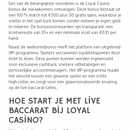
Een van de belangrijkste voordelen is de Loyal Casino
bonus die nieuwkomers ontvangen. Deze bonus bestaat uit
een 100 % match tot €500 plus 50 gratis spins, waardoor je
sneller in het spel kunt komen zonder meteen je eigen geld
te riskeren. De bonusvoorwaarden zijn transparant: een
inzetvereiste van 35× en een minimale inzet van €0,10 per
hand.
Naast de welkomstbonus heeft het platform een uitgebreid
VIP‑programma. Spelers verzamelen loyaliteitspunten door
inzet te doen. Deze punten kunnen worden ingewisseld
voor exclusieve cashback, snellere uitbetalingen en
persoonlijke accountmanagers. Het VIP‑programma maakt
het verschil tussen een gewone speler en een echte
high‑roller, en zorgt voor een gepersonaliseerde ervaring
op de live baccarat tafels.
HOE START JE MET LIVE
BACCARAT BIJ LOYAL
CASINO?