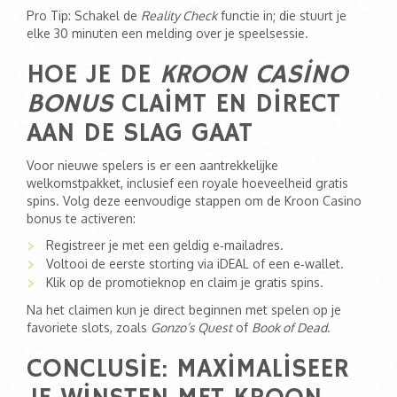
Pro Tip: Schakel de
Reality Check
functie in; die stuurt je
elke 30 minuten een melding over je speelsessie.
HOE JE DE
KROON CASINO
BONUS
CLAIMT EN DIRECT
AAN DE SLAG GAAT
Voor nieuwe spelers is er een aantrekkelijke
welkomstpakket, inclusief een royale hoeveelheid gratis
spins. Volg deze eenvoudige stappen om de Kroon Casino
bonus te activeren:
Registreer je met een geldig e‑mailadres.
Voltooi de eerste storting via iDEAL of een e‑wallet.
Klik op de promotieknop en claim je gratis spins.
Na het claimen kun je direct beginnen met spelen op je
favoriete slots, zoals
Gonzo’s Quest
of
Book of Dead
.
CONCLUSIE: MAXIMALISEER