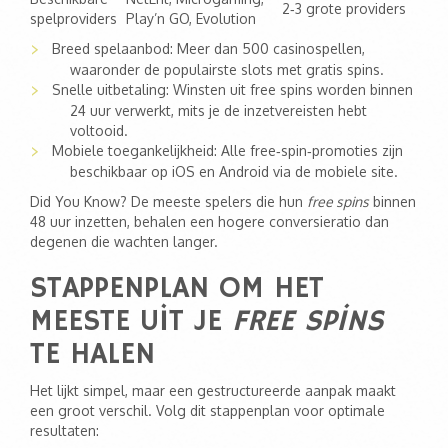
2‑3 grote providers
spelproviders
Play’n GO, Evolution
Breed spelaanbod: Meer dan 500 casinospellen,
waaronder de populairste slots met gratis spins.
Snelle uitbetaling: Winsten uit free spins worden binnen
24 uur verwerkt, mits je de inzetvereisten hebt
voltooid.
Mobiele toegankelijkheid: Alle free‑spin‑promoties zijn
beschikbaar op iOS en Android via de mobiele site.
Did You Know? De meeste spelers die hun
free spins
binnen
48 uur inzetten, behalen een hogere conversieratio dan
degenen die wachten langer.
STAPPENPLAN OM HET
MEESTE UIT JE
FREE SPINS
TE HALEN
Het lijkt simpel, maar een gestructureerde aanpak maakt
een groot verschil. Volg dit stappenplan voor optimale
resultaten: