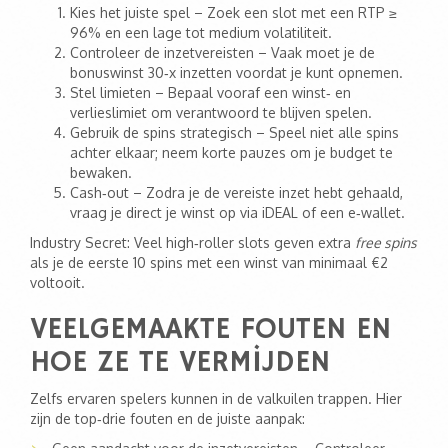
Kies het juiste spel – Zoek een slot met een RTP ≥
96% en een lage tot medium volatiliteit.
Controleer de inzetvereisten – Vaak moet je de
bonuswinst 30‑x inzetten voordat je kunt opnemen.
Stel limieten – Bepaal vooraf een winst‑ en
verlieslimiet om verantwoord te blijven spelen.
Gebruik de spins strategisch – Speel niet alle spins
achter elkaar; neem korte pauzes om je budget te
bewaken.
Cash‑out – Zodra je de vereiste inzet hebt gehaald,
vraag je direct je winst op via iDEAL of een e‑wallet.
Industry Secret: Veel high‑roller slots geven extra
free spins
als je de eerste 10 spins met een winst van minimaal €2
voltooit.
VEELGEMAAKTE FOUTEN EN
HOE ZE TE VERMIJDEN
Zelfs ervaren spelers kunnen in de valkuilen trappen. Hier
zijn de top‑drie fouten en de juiste aanpak: