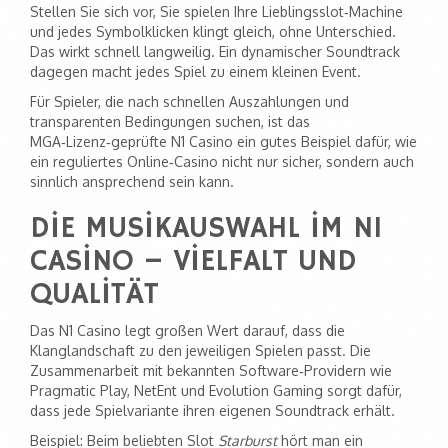
Stellen Sie sich vor, Sie spielen Ihre Lieblingsslot‑Machine
und jedes Symbolklicken klingt gleich, ohne Unterschied.
Das wirkt schnell langweilig. Ein dynamischer Soundtrack
dagegen macht jedes Spiel zu einem kleinen Event.
Für Spieler, die nach schnellen Auszahlungen und
transparenten Bedingungen suchen, ist das
MGA‑Lizenz‑geprüfte N1 Casino ein gutes Beispiel dafür, wie
ein reguliertes Online‑Casino nicht nur sicher, sondern auch
sinnlich ansprechend sein kann.
DIE MUSIKAUSWAHL IM N1
CASINO – VIELFALT UND
QUALITÄT
Das N1 Casino legt großen Wert darauf, dass die
Klanglandschaft zu den jeweiligen Spielen passt. Die
Zusammenarbeit mit bekannten Software‑Providern wie
Pragmatic Play, NetEnt und Evolution Gaming sorgt dafür,
dass jede Spielvariante ihren eigenen Soundtrack erhält.
Beispiel: Beim beliebten Slot
Starburst
hört man ein