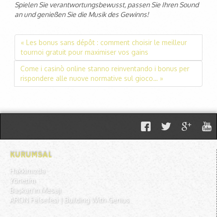
Spielen Sie verantwortungsbewusst, passen Sie Ihren Sound
an und genießen Sie die Musik des Gewinns!
« Les bonus sans dépôt : comment choisir le meilleur
tournoi gratuit pour maximiser vos gains
Come i casinò online stanno reinventando i bonus per
rispondere alle nuove normative sul gioco… »
KURUMSAL
Hakkımızda
Yönetim
Başkan'ın Mesajı
ARON Felsefesi | Building With Genius