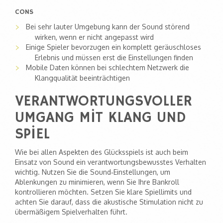
CONS
Bei sehr lauter Umgebung kann der Sound störend
wirken, wenn er nicht angepasst wird
Einige Spieler bevorzugen ein komplett geräuschloses
Erlebnis und müssen erst die Einstellungen finden
Mobile Daten können bei schlechtem Netzwerk die
Klangqualität beeinträchtigen
VERANTWORTUNGSVOLLER
UMGANG MIT KLANG UND
SPIEL
Wie bei allen Aspekten des Glücksspiels ist auch beim
Einsatz von Sound ein verantwortungsbewusstes Verhalten
wichtig. Nutzen Sie die Sound‑Einstellungen, um
Ablenkungen zu minimieren, wenn Sie Ihre Bankroll
kontrollieren möchten. Setzen Sie klare Spiellimits und
achten Sie darauf, dass die akustische Stimulation nicht zu
übermäßigem Spielverhalten führt.