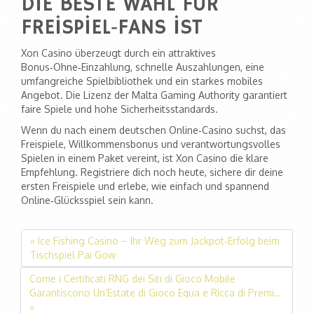
DIE BESTE WAHL FÜR
FREISPIEL‑FANS IST
Xon Casino überzeugt durch ein attraktives
Bonus‑Ohne‑Einzahlung, schnelle Auszahlungen, eine
umfangreiche Spielbibliothek und ein starkes mobiles
Angebot. Die Lizenz der Malta Gaming Authority garantiert
faire Spiele und hohe Sicherheitsstandards.
Wenn du nach einem deutschen Online‑Casino suchst, das
Freispiele, Willkommensbonus und verantwortungsvolles
Spielen in einem Paket vereint, ist Xon Casino die klare
Empfehlung. Registriere dich noch heute, sichere dir deine
ersten Freispiele und erlebe, wie einfach und spannend
Online‑Glücksspiel sein kann.
« Ice Fishing Casino – Ihr Weg zum Jackpot‑Erfolg beim
Tischspiel Pai Gow
Come i Certificati RNG dei Siti di Gioco Mobile
Garantiscono Un’Estate di Gioco Equa e Ricca di Premi…
»