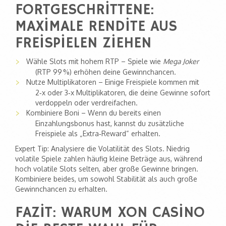
FORTGESCHRITTENE:
MAXIMALE RENDITE AUS
FREISPIELEN ZIEHEN
Wähle Slots mit hohem RTP – Spiele wie
Mega Joker
(RTP 99 %) erhöhen deine Gewinnchancen.
Nutze Multiplikatoren – Einige Freispiele kommen mit
2‑x oder 3‑x Multiplikatoren, die deine Gewinne sofort
verdoppeln oder verdreifachen.
Kombiniere Boni – Wenn du bereits einen
Einzahlungsbonus hast, kannst du zusätzliche
Freispiele als „Extra‑Reward“ erhalten.
Expert Tip: Analysiere die Volatilität des Slots. Niedrig
volatile Spiele zahlen häufig kleine Beträge aus, während
hoch volatile Slots selten, aber große Gewinne bringen.
Kombiniere beides, um sowohl Stabilität als auch große
Gewinnchancen zu erhalten.
FAZIT: WARUM XON CASINO