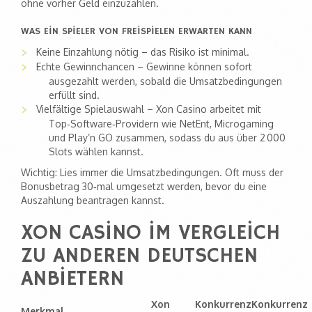
ohne vorher Geld einzuzahlen.
WAS EIN SPIELER VON FREISPIELEN ERWARTEN KANN
Keine Einzahlung nötig – das Risiko ist minimal.
Echte Gewinnchancen – Gewinne können sofort
ausgezahlt werden, sobald die Umsatzbedingungen
erfüllt sind.
Vielfältige Spielauswahl – Xon Casino arbeitet mit
Top‑Software‑Providern wie NetEnt, Microgaming
und Play’n GO zusammen, sodass du aus über 2 000
Slots wählen kannst.
Wichtig: Lies immer die Umsatzbedingungen. Oft muss der
Bonusbetrag 30‑mal umgesetzt werden, bevor du eine
Auszahlung beantragen kannst.
XON CASINO IM VERGLEICH
ZU ANDEREN DEUTSCHEN
ANBIETERN
Xon
Konkurrenz
Konkurrenz
Merkmal