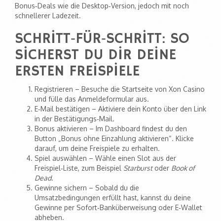
Bonus‑Deals wie die Desktop‑Version, jedoch mit noch
schnellerer Ladezeit.
SCHRITT‑FÜR‑SCHRITT: SO
SICHERST DU DIR DEINE
ERSTEN FREISPIELE
Registrieren – Besuche die Startseite von Xon Casino
und fülle das Anmeldeformular aus.
E‑Mail bestätigen – Aktiviere dein Konto über den Link
in der Bestätigungs‑Mail.
Bonus aktivieren – Im Dashboard findest du den
Button „Bonus ohne Einzahlung aktivieren“. Klicke
darauf, um deine Freispiele zu erhalten.
Spiel auswählen – Wähle einen Slot aus der
Freispiel‑Liste, zum Beispiel
Starburst
oder
Book of
Dead
.
Gewinne sichern – Sobald du die
Umsatzbedingungen erfüllt hast, kannst du deine
Gewinne per Sofort‑Banküberweisung oder E‑Wallet
abheben.