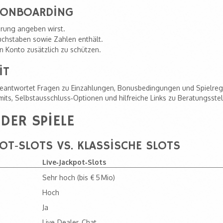
S ONBOARDING
ierung angeben wirst.
uchstaben sowie Zahlen enthält.
in Konto zusätzlich zu schützen.
IT
beantwortet Fragen zu Einzahlungen, Bonusbedingungen und Spielrege
ts, Selbstausschluss‑Optionen und hilfreiche Links zu Beratungsstel
DER SPIELE
POT‑SLOTS VS. KLASSISCHE SLOTS
Live‑Jackpot‑Slots
Sehr hoch (bis € 5 Mio)
Hoch
Ja
Live‑Dealer, Chat