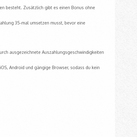
en besteht. Zusätzlich gibt es einen Bonus ohne
nzahlung 35‑mal umsetzen musst, bevor eine
h durch ausgezeichnete Auszahlungsgeschwindigkeiten
t iOS, Android und gängige Browser, sodass du kein