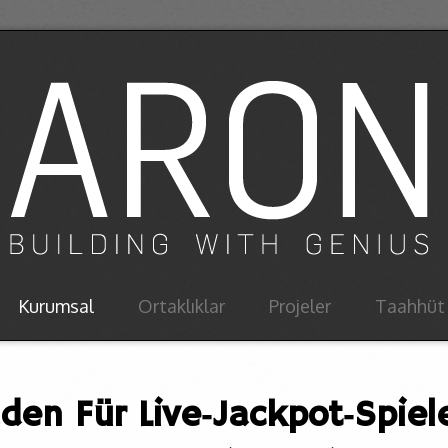
Kurumsal
Ortaklıklar
Projeler
Taahhüt
aden Für Live‑Jackpot‑Spie