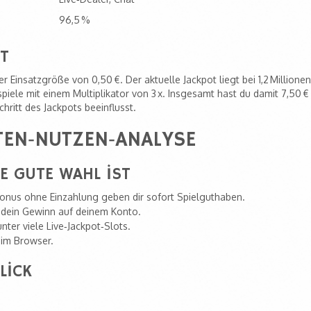
96,5 %
OT
er Einsatzgröße von 0,50 €. Der aktuelle Jackpot liegt bei 1,2 Millione
iele mit einem Multiplikator von 3 x. Insgesamt hast du damit 7,50 € G
hritt des Jackpots beeinflusst.
EN‑NUTZEN‑ANALYSE
E GUTE WAHL IST
onus ohne Einzahlung geben dir sofort Spielguthaben.
t dein Gewinn auf deinem Konto.
nter viele Live‑Jackpot‑Slots.
 im Browser.
LICK