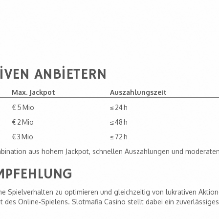
IVEN ANBIETERN
Max. Jackpot
Auszahlungszeit
€ 5 Mio
≤ 24 h
€ 2 Mio
≤ 48 h
€ 3 Mio
≤ 72 h
mbination aus hohem Jackpot, schnellen Auszahlungen und moderat
MPFEHLUNG
ne Spielverhalten zu optimieren und gleichzeitig von lukrativen Aktion
 des Online‑Spielens. Slotmafia Casino stellt dabei ein zuverlässige