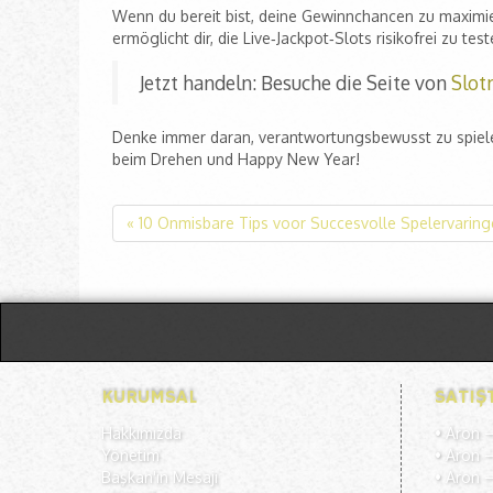
Wenn du bereit bist, deine Gewinnchancen zu maximi
ermöglicht dir, die Live‑Jackpot‑Slots risikofrei zu te
Jetzt handeln: Besuche die Seite von
Slot
Denke immer daran, verantwortungsbewusst zu spielen.
beim Drehen und Happy New Year!
« 10 Onmisbare Tips voor Succesvolle Spelervaring
KURUMSAL
SATIŞ
Hakkımızda
• Aron 
Yönetim
• Aron 
Başkan'ın Mesajı
• Aron 