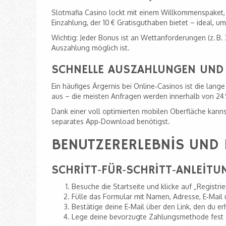
Slotmafia Casino lockt mit einem Willkommenspaket, 
Einzahlung, der 10 € Gratisguthaben bietet – ideal, um 
Wichtig: Jeder Bonus ist an Wettanforderungen (z. B
Auszahlung möglich ist.
SCHNELLE AUSZAHLUNGEN UND 
Ein häufiges Ärgernis bei Online‑Casinos ist die la
aus – die meisten Anfragen werden innerhalb von 24 
Dank einer voll optimierten mobilen Oberfläche kanns
separates App‑Download benötigst.
BENUTZERERLEBNIS UND 
SCHRITT‑FÜR‑SCHRITT‑ANLEIT
Besuche die Startseite und klicke auf „Registrie
Fülle das Formular mit Namen, Adresse, E‑Mai
Bestätige deine E‑Mail über den Link, den du er
Lege deine bevorzugte Zahlungsmethode fest (