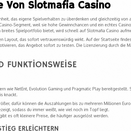
e Von Slotmafia Casino
genheit, das eigene Spielverhalten zu überdenken und gleichzeitig von a
asino‑Segment, weil sie hohe Gewinnchancen und ein echtes Casino‑
breites Spielportfolio bietet, wird schnell auf Slotmafia Casino auf
en Layout, das sofort vertrauenswürdig wirkt. Auf der Startseite fi
tivieren, das Angebot sofort zu testen. Die Lizenzierung durch die M
D FUNKTIONSWEISE
rn wie NetEnt, Evolution Gaming und Pragmatic Play bereitgestellt.
is knackt.
rößer, dafür können die Auszahlungen bis zu mehreren Millionen Euro
zeigt, sodass du immer weißt, wie viel noch im Topf liegt.
t es oft kleinere Preise, die häufiger ausgelöst werden.
TIEG ERLEICHTERN