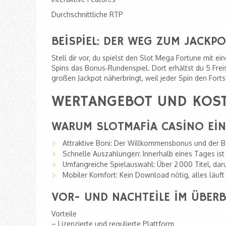
Durchschnittliche RTP
BEISPIEL: DER WEG ZUM JACKP
Stell dir vor, du spielst den Slot Mega Fortune mit ein
Spins das Bonus‑Rundenspiel. Dort erhältst du 5 Freisp
großen Jackpot näherbringt, weil jeder Spin den Fortsc
WERTANGEBOT UND KOST
WARUM SLOTMAFIA CASINO EIN
Attraktive Boni: Der Willkommensbonus und der B
Schnelle Auszahlungen: Innerhalb eines Tages is
Umfangreiche Spielauswahl: Über 2 000 Titel, daru
Mobiler Komfort: Kein Download nötig, alles läuft
VOR- UND NACHTEILE IM ÜBERB
Vorteile
– Lizenzierte und regulierte Plattform