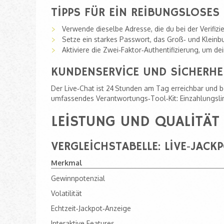
TIPPS FÜR EIN REIBUNGSLOSE
Verwende dieselbe Adresse, die du bei der Verifiz
Setze ein starkes Passwort, das Groß‑ und Kleinb
Aktiviere die Zwei‑Faktor‑Authentifizierung, um de
KUNDENSERVICE UND SICHERHE
Der Live‑Chat ist 24 Stunden am Tag erreichbar und 
umfassendes Verantwortungs‑Tool‑Kit: Einzahlungslimi
LEISTUNG UND QUALITÄT 
VERGLEICHSTABELLE: LIVE‑JACK
Merkmal
Gewinnpotenzial
Volatilität
Echtzeit‑Jackpot‑Anzeige
Interaktive Features