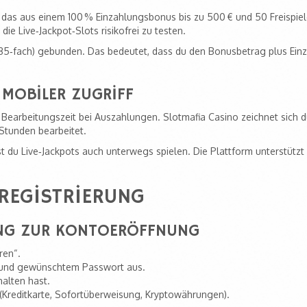
das aus einem 100 % Einzahlungsbonus bis zu 500 € und 50 Freispiel
die Live‑Jackpot‑Slots risikofrei zu testen.
. 35‑fach) gebunden. Das bedeutet, dass du den Bonusbetrag plus Ei
MOBILER ZUGRIFF
nge Bearbeitungszeit bei Auszahlungen. Slotmafia Casino zeichnet sic
Stunden bearbeitet.
t du Live‑Jackpots auch unterwegs spielen. Die Plattform unterstütz
REGISTRIERUNG
UNG ZUR KONTOERÖFFNUNG
ren“.
l und gewünschtem Passwort aus.
halten hast.
Kreditkarte, Sofortüberweisung, Kryptowährungen).