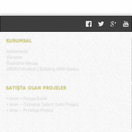
KURUMSAL
Hakkımızda
Yönetim
Başkan'ın Mesajı
ARON Felsefesi | Building With Genius
SATIŞTA OLAN PROJELER
• Aron –
Frezya Evleri
• Aron –
Özkanlar Select Suits Projesi
• Aron –
Prestige Projesi