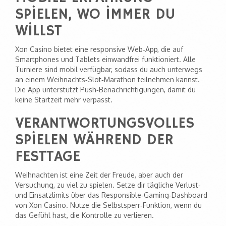
SPIELEN, WO IMMER DU
WILLST
Xon Casino bietet eine responsive Web‑App, die auf
Smartphones und Tablets einwandfrei funktioniert. Alle
Turniere sind mobil verfügbar, sodass du auch unterwegs
an einem Weihnachts‑Slot‑Marathon teilnehmen kannst.
Die App unterstützt Push‑Benachrichtigungen, damit du
keine Startzeit mehr verpasst.
VERANTWORTUNGSVOLLES
SPIELEN WÄHREND DER
FESTTAGE
Weihnachten ist eine Zeit der Freude, aber auch der
Versuchung, zu viel zu spielen. Setze dir tägliche Verlust‑
und Einsatzlimits über das Responsible‑Gaming‑Dashboard
von Xon Casino. Nutze die Selbstsperr‑Funktion, wenn du
das Gefühl hast, die Kontrolle zu verlieren.