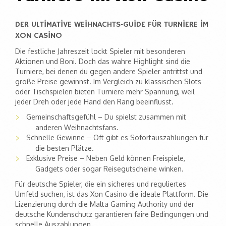
DER ULTIMATIVE WEIHNACHTS‑GUIDE FÜR TURNIERE IM
XON CASINO
Die festliche Jahreszeit lockt Spieler mit besonderen
Aktionen und Boni. Doch das wahre Highlight sind die
Turniere, bei denen du gegen andere Spieler antrittst und
große Preise gewinnst. Im Vergleich zu klassischen Slots
oder Tischspielen bieten Turniere mehr Spannung, weil
jeder Dreh oder jede Hand den Rang beeinflusst.
Gemeinschaftsgefühl – Du spielst zusammen mit
anderen Weihnachtsfans.
Schnelle Gewinne – Oft gibt es Sofortauszahlungen für
die besten Plätze.
Exklusive Preise – Neben Geld können Freispiele,
Gadgets oder sogar Reisegutscheine winken.
Für deutsche Spieler, die ein sicheres und reguliertes
Umfeld suchen, ist das Xon Casino die ideale Plattform. Die
Lizenzierung durch die Malta Gaming Authority und der
deutsche Kundenschutz garantieren faire Bedingungen und
schnelle Auszahlungen.