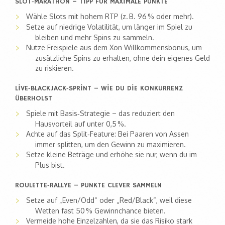
SLOT‑MARATHON – TIPP FÜR MAXIMALE PUNKTE
Wähle Slots mit hohem RTP (z. B. 96 % oder mehr).
Setze auf niedrige Volatilität, um länger im Spiel zu
bleiben und mehr Spins zu sammeln.
Nutze Freispiele aus dem Xon Willkommensbonus, um
zusätzliche Spins zu erhalten, ohne dein eigenes Geld
zu riskieren.
LIVE‑BLACKJACK‑SPRINT – WIE DU DIE KONKURRENZ
ÜBERHOLST
Spiele mit Basis‑Strategie – das reduziert den
Hausvorteil auf unter 0,5 %.
Achte auf das Split‑Feature: Bei Paaren von Assen
immer splitten, um den Gewinn zu maximieren.
Setze kleine Beträge und erhöhe sie nur, wenn du im
Plus bist.
ROULETTE‑RALLYE – PUNKTE CLEVER SAMMELN
Setze auf „Even/Odd“ oder „Red/Black“, weil diese
Wetten fast 50 % Gewinnchance bieten.
Vermeide hohe Einzelzahlen, da sie das Risiko stark