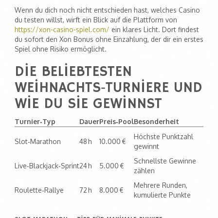
Wenn du dich noch nicht entschieden hast, welches Casino
du testen willst, wirft ein Blick auf die Plattform von
https://xon-casino-spiel.com/
ein klares Licht. Dort findest
du sofort den Xon Bonus ohne Einzahlung, der dir ein erstes
Spiel ohne Risiko ermöglicht.
DIE BELIEBTESTEN
WEIHNACHTS‑TURNIERE UND
WIE DU SIE GEWINNST
Turnier‑Typ
Dauer
Preis‑Pool
Besonderheit
Höchste Punktzahl
Slot‑Marathon
48 h
10.000 €
gewinnt
Schnellste Gewinne
Live‑Blackjack‑Sprint
24 h
5.000 €
zählen
Mehrere Runden,
Roulette‑Rallye
72 h
8.000 €
kumulierte Punkte