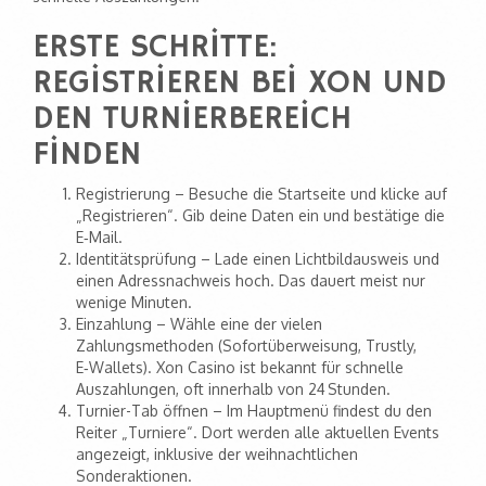
ERSTE SCHRITTE:
REGISTRIEREN BEI XON UND
DEN TURNIERBEREICH
FINDEN
Registrierung – Besuche die Startseite und klicke auf
„Registrieren“. Gib deine Daten ein und bestätige die
E‑Mail.
Identitätsprüfung – Lade einen Lichtbildausweis und
einen Adressnachweis hoch. Das dauert meist nur
wenige Minuten.
Einzahlung – Wähle eine der vielen
Zahlungsmethoden (Sofortüberweisung, Trustly,
E‑Wallets). Xon Casino ist bekannt für schnelle
Auszahlungen, oft innerhalb von 24 Stunden.
Turnier-Tab öffnen – Im Hauptmenü findest du den
Reiter „Turniere“. Dort werden alle aktuellen Events
angezeigt, inklusive der weihnachtlichen
Sonderaktionen.