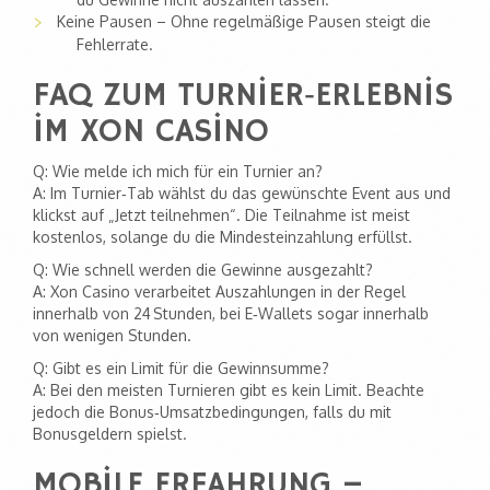
Keine Pausen – Ohne regelmäßige Pausen steigt die
Fehlerrate.
FAQ ZUM TURNIER‑ERLEBNIS
IM XON CASINO
Q: Wie melde ich mich für ein Turnier an?
A: Im Turnier‑Tab wählst du das gewünschte Event aus und
klickst auf „Jetzt teilnehmen“. Die Teilnahme ist meist
kostenlos, solange du die Mindesteinzahlung erfüllst.
Q: Wie schnell werden die Gewinne ausgezahlt?
A: Xon Casino verarbeitet Auszahlungen in der Regel
innerhalb von 24 Stunden, bei E‑Wallets sogar innerhalb
von wenigen Stunden.
Q: Gibt es ein Limit für die Gewinnsumme?
A: Bei den meisten Turnieren gibt es kein Limit. Beachte
jedoch die Bonus‑Umsatzbedingungen, falls du mit
Bonusgeldern spielst.
MOBILE ERFAHRUNG –