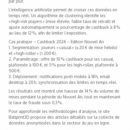
par jour.
L’intelligence artificielle permet de croiser ces données en
temps réel. Un algorithme de clustering identifie les
« high‑risk players » (mise élevée, faible taux de retrait) et
ajuste automatiquement le pourcentage de cashback à 8 %
au lieu de 12 %, afin de limiter l’exposition.
Cas pratique – Cashback 2024 – Edition Nouvel An
1. Segmentation : joueurs « casual » (≤ 20 € de mise hebdo)
et « high‑roller » (> 200 €).
2. Paramétrage : offre de 10 % cashback pour les casual,
plafonnée à 100 €, et 5 % pour les high‑roller, plafonnée à
500 €.
3. Déploiement : notifications push mobile à 18 h, email
desktop à 20 h, synchronisation des limites en temps réel.
Les résultats ont montré une hausse de 14 % du volume de
mises pendant la période du Nouvel An, tout en maintenant
le taux de fraude sous 0,3 %.
Pour approfondir les méthodologies d’analyse, le site
Batiprint3D propose des articles détaillés sur la collecte de
données anonymisées dans le secteur du jeu en ligne.