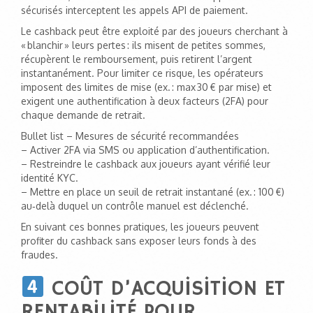
sécurisés interceptent les appels API de paiement.
Le cashback peut être exploité par des joueurs cherchant à
« blanchir » leurs pertes : ils misent de petites sommes,
récupèrent le remboursement, puis retirent l’argent
instantanément. Pour limiter ce risque, les opérateurs
imposent des limites de mise (ex. : max 30 € par mise) et
exigent une authentification à deux facteurs (2FA) pour
chaque demande de retrait.
Bullet list – Mesures de sécurité recommandées
– Activer 2FA via SMS ou application d’authentification.
– Restreindre le cashback aux joueurs ayant vérifié leur
identité KYC.
– Mettre en place un seuil de retrait instantané (ex. : 100 €)
au‑delà duquel un contrôle manuel est déclenché.
En suivant ces bonnes pratiques, les joueurs peuvent
profiter du cashback sans exposer leurs fonds à des
fraudes.
COÛT D’ACQUISITION ET
RENTABILITÉ POUR