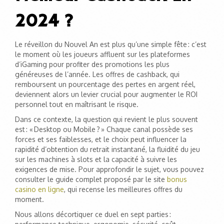
2024 ?
Le réveillon du Nouvel An est plus qu’une simple fête : c’est
le moment où les joueurs affluent sur les plateformes
d’iGaming pour profiter des promotions les plus
généreuses de l’année. Les offres de cashback, qui
remboursent un pourcentage des pertes en argent réel,
deviennent alors un levier crucial pour augmenter le ROI
personnel tout en maîtrisant le risque.
Dans ce contexte, la question qui revient le plus souvent
est : « Desktop ou Mobile ? » Chaque canal possède ses
forces et ses faiblesses, et le choix peut influencer la
rapidité d’obtention du retrait instantané, la fluidité du jeu
sur les machines à slots et la capacité à suivre les
exigences de mise. Pour approfondir le sujet, vous pouvez
consulter le guide complet proposé par le site
bonus
casino en ligne
, qui recense les meilleures offres du
moment.
Nous allons décortiquer ce duel en sept parties :