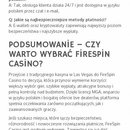
A: Tak, obsługa klienta działa 24/7 i jest dostępna w języku
polskim przez czat i e‑mail.
Q: Jakie są najbezpieczniejsze metody płatności?
A: E‑walleti oraz kryptowaluty zapewniają najwyższy poziom
bezpieczeństwa i najszybsze wypłaty.
PODSUMOWANIE – CZY
WARTO WYBRAĆ FIRESPIN
CASINO?
Przejście z tradycyjnego kasyna w Las Vegas do FireSpin
Casino to decyzja, która przynosi wymierne korzyści:
większy wybór gier, szybkie wypłaty, atrakcyjne bonusy i
pełną kontrolę nad budżetem. Dzięki licencji MGA, wsparciu
w języku polskim i bogatej ofercie live dealerów, platforma
spełnia oczekiwania zarówno początkujących, jak i
zaawansowanych graczy.
Jeśli szukasz miejsca, które łączy bezpieczeństwo,
różnorodność i nowoczesne rozwiązania płatnicze, FireSpin
Casino jest godnym wyborem. Zarejestruj się już dziś,