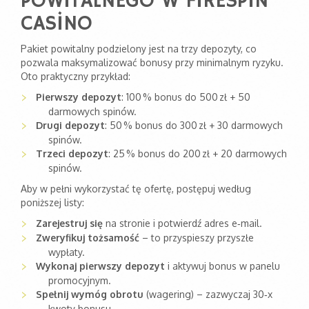
POWITALNEGO W FIRESPIN
CASINO
Pakiet powitalny podzielony jest na trzy depozyty, co
pozwala maksymalizować bonusy przy minimalnym ryzyku.
Oto praktyczny przykład:
Pierwszy depozyt
: 100 % bonus do 500 zł + 50
darmowych spinów.
Drugi depozyt
: 50 % bonus do 300 zł + 30 darmowych
spinów.
Trzeci depozyt
: 25 % bonus do 200 zł + 20 darmowych
spinów.
Aby w pełni wykorzystać tę ofertę, postępuj według
poniższej listy:
Zarejestruj się
na stronie i potwierdź adres e‑mail.
Zweryfikuj tożsamość
– to przyspieszy przyszłe
wypłaty.
Wykonaj pierwszy depozyt
i aktywuj bonus w panelu
promocyjnym.
Spełnij wymóg obrotu
(wagering) – zazwyczaj 30‑x
kwoty bonusu.