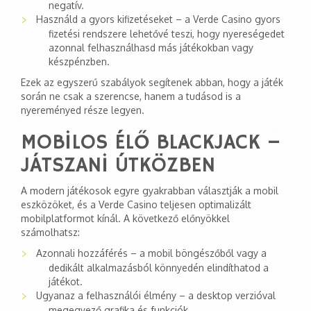
negatív.
Használd a gyors kifizetéseket – a Verde Casino gyors
fizetési rendszere lehetővé teszi, hogy nyereségedet
azonnal felhasználhasd más játékokban vagy
készpénzben.
Ezek az egyszerű szabályok segítenek abban, hogy a játék
során ne csak a szerencse, hanem a tudásod is a
nyereményed része legyen.
MOBILOS ÉLŐ BLACKJACK –
JÁTSZANI ÚTKÖZBEN
A modern játékosok egyre gyakrabban választják a mobil
eszközöket, és a Verde Casino teljesen optimalizált
mobilplatformot kínál. A következő előnyökkel
számolhatsz:
Azonnali hozzáférés – a mobil böngészőből vagy a
dedikált alkalmazásból könnyedén elindíthatod a
játékot.
Ugyanaz a felhasználói élmény – a desktop verzióval
megegyező grafika és funkciók.