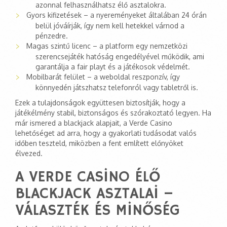
azonnal felhasználhatsz élő asztalokra.
Gyors kifizetések – a nyereményeket általában 24 órán
belül jóváírják, így nem kell hetekkel várnod a
pénzedre.
Magas szintű licenc – a platform egy nemzetközi
szerencsejáték hatóság engedélyével működik, ami
garantálja a fair playt és a játékosok védelmét.
Mobilbarát felület – a weboldal reszponzív, így
könnyedén játszhatsz telefonról vagy tabletről is.
Ezek a tulajdonságok együttesen biztosítják, hogy a
játékélmény stabil, biztonságos és szórakoztató legyen. Ha
már ismered a blackjack alapjait, a Verde Casino
lehetőséget ad arra, hogy a gyakorlati tudásodat valós
időben teszteld, miközben a fent említett előnyöket
élvezed.
A VERDE CASINO ÉLŐ
BLACKJACK ASZTALAI –
VÁLASZTÉK ÉS MINŐSÉG