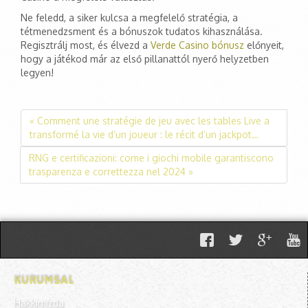
Ne feledd, a siker kulcsa a megfelelő stratégia, a
tétmenedzsment és a bónuszok tudatos kihasználása.
Regisztrálj most, és élvezd a
Verde Casino bónusz
előnyeit,
hogy a játékod már az első pillanattól nyerő helyzetben
legyen!
« Comment une stratégie de jeu avec les tables Live a
transformé la vie d’un joueur : le récit d’un jackpot…
RNG e certificazioni: come i giochi mobile garantiscono
trasparenza e correttezza nel 2024 »
KURUMSAL
Hakkımızda