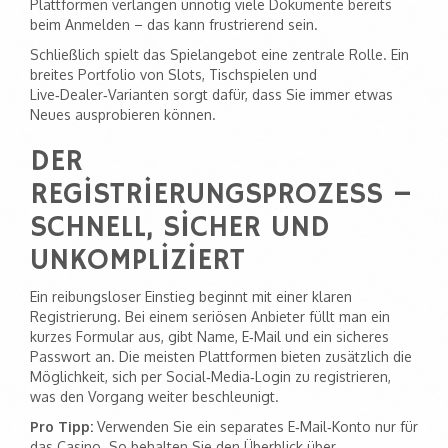
Plattformen verlangen unnötig viele Dokumente bereits
beim Anmelden – das kann frustrierend sein.
Schließlich spielt das Spielangebot eine zentrale Rolle. Ein
breites Portfolio von Slots, Tischspielen und
Live‑Dealer‑Varianten sorgt dafür, dass Sie immer etwas
Neues ausprobieren können.
DER
REGISTRIERUNGSPROZESS –
SCHNELL, SICHER UND
UNKOMPLIZIERT
Ein reibungsloser Einstieg beginnt mit einer klaren
Registrierung. Bei einem seriösen Anbieter füllt man ein
kurzes Formular aus, gibt Name, E‑Mail und ein sicheres
Passwort an. Die meisten Plattformen bieten zusätzlich die
Möglichkeit, sich per Social‑Media‑Login zu registrieren,
was den Vorgang weiter beschleunigt.
Pro Tipp:
Verwenden Sie ein separates E‑Mail‑Konto nur für
das Casino. So behalten Sie den Überblick über