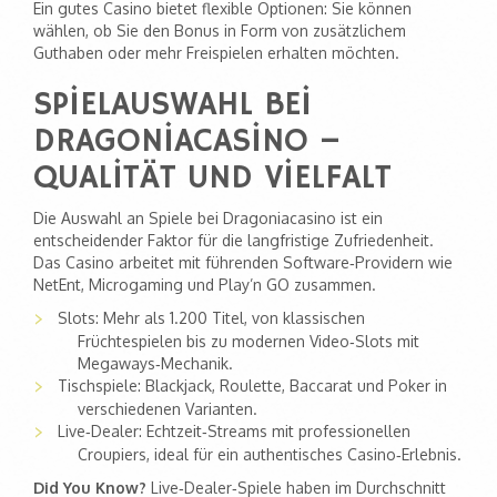
Ein gutes Casino bietet flexible Optionen: Sie können
wählen, ob Sie den Bonus in Form von zusätzlichem
Guthaben oder mehr Freispielen erhalten möchten.
SPIELAUSWAHL BEI
DRAGONIACASINO –
QUALITÄT UND VIELFALT
Die Auswahl an Spiele bei Dragoniacasino ist ein
entscheidender Faktor für die langfristige Zufriedenheit.
Das Casino arbeitet mit führenden Software‑Providern wie
NetEnt, Microgaming und Play’n GO zusammen.
Slots: Mehr als 1.200 Titel, von klassischen
Früchtespielen bis zu modernen Video‑Slots mit
Megaways‑Mechanik.
Tischspiele: Blackjack, Roulette, Baccarat und Poker in
verschiedenen Varianten.
Live‑Dealer: Echtzeit‑Streams mit professionellen
Croupiers, ideal für ein authentisches Casino‑Erlebnis.
Did You Know?
Live‑Dealer‑Spiele haben im Durchschnitt