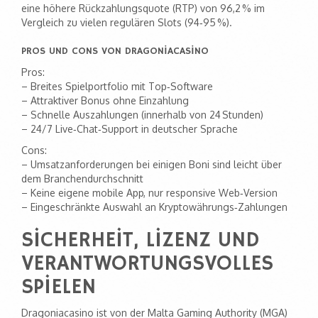
eine höhere Rückzahlungsquote (RTP) von 96,2 % im
Vergleich zu vielen regulären Slots (94‑95 %).
PROS UND CONS VON DRAGONIACASINO
Pros:
– Breites Spielportfolio mit Top‑Software
– Attraktiver Bonus ohne Einzahlung
– Schnelle Auszahlungen (innerhalb von 24 Stunden)
– 24/7 Live‑Chat‑Support in deutscher Sprache
Cons:
– Umsatzanforderungen bei einigen Boni sind leicht über
dem Branchendurchschnitt
– Keine eigene mobile App, nur responsive Web‑Version
– Eingeschränkte Auswahl an Kryptowährungs‑Zahlungen
SICHERHEIT, LIZENZ UND
VERANTWORTUNGSVOLLES
SPIELEN
Dragoniacasino ist von der Malta Gaming Authority (MGA)