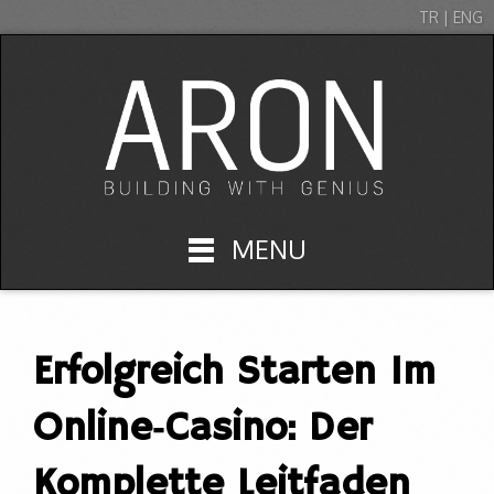
TR | ENG
MENU
Erfolgreich Starten Im
Online‑Casino: Der
Komplette Leitfaden