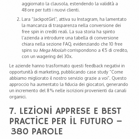
aggiornato la clausola, estendendo la validità a
48 ore per tutti i nuovi clienti.
Lara “JackpotGirl”, attiva su Instagram, ha lamentato
la mancanza di trasparenza nella conversione dei
free spin in crediti reali. La sua storia ha spinto
l’azienda a introdurre una tabella di conversione
chiara nella sezione FAQ, evidenziando che 10 free
spins su
Mega Moolah
corrispondono a €5 di credito,
con un wagering del 30x.
Le aziende hanno trasformato questi feedback negativi in
opportunità di marketing, pubblicando case study “Come
abbiamo migliorato il nostro servizio grazie a voi”. Questo
approccio ha aumentato la fiducia dei giocatori, generando
un incremento del 8 % nelle iscrizioni provenienti da canali
organici.
7. LEZIONI APPRESE E BEST
PRACTICE PER IL FUTURO –
380 PAROLE