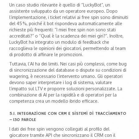
Un caso studio rilevante è quello di “LuckyBot”, un
assistente sviluppato da un operatore europeo. Dopo
l’implementazione, i ticket relativi ai free spin sono diminuiti
del 45 %, poiché il bot rispondeva automaticamente alle
richieste più frequenti: “I miei free spin non sono stati
accreditati?” o “Qual è la scadenza dei miei giri?”. Inoltre,
LuckyBot ha integrato un modulo di feedback che
raccoglieva le opinioni dei giocatori, permettendo al team
di prodotto di affinare le promozioni.
Tuttavia, l’AI ha dei limiti. Nei casi più complessi, come bug
di sincronizzazione del database o dispute su condizioni di
wagering, è necessario l’intervento umano. Gli operatori
devono saper interpretare i log di sistema, valutare
l’impatto sul LTV e proporre soluzioni personalizzate. La
combinazione di AI per la rapidità e di operatori per la
competenza crea un modello ibrido efficace.
5.1. INTEGRAZIONE CON CRM E SISTEMI DI TRACCIAMENTO
– 130 PAROLE
I dati dei free spin vengono collegati al profilo del
giocatore tramite API che sincronizzano il CRM con il