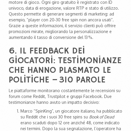
motore di gioco. Ogni giro gratuito è registrato con ID
univoco, data di erogazione, valore RTP e stato di utilizzo.
Questo permette di generare segmenti di marketing: ad
esempio, “player con 20‑30 free spin non ancora usati”.
Grazie a queste informazioni, il servizio clienti può offrire
promozioni mirate, migliorando la personalizzazione e
aumentando il tasso di conversione del 13 %.
6. IL FEEDBACK DEI
GIOCATORI: TESTIMONIANZE
CHE HANNO PLASMATO LE
POLITICHE – 310 PAROLE
Le piattaforme monitorano costantemente le recensioni su
forum come Reddit, Trustpilot e gruppi Facebook. Due
testimonianze hanno avuto un impatto decisivo:
Marco “SpinKing”, un giocatore italiano, ha pubblicato
su Reddit che i suoi 30 free spins su
Book of Dead
erano scaduti dopo 12 ore anziché 48, come indicato
nei termini. Dopo la sua segnalazione, l’operatore ha