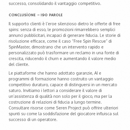
successo, consolidando il vantaggio competitivo.
CONCLUSIONE – 190 PAROLE
Il supporto clienti è l’eroe silenzioso dietro le offerte di free
spins: senza di esso, le promozioni rimarrebbero semplici
annunci pubblicitari, incapaci di generare fiducia. Le storie di
risoluzione efficace, come il caso “Free Spin Rescue” di
SpinMaster, dimostrano che un intervento rapido e
personalizzato può trasformare un reclamo in una fonte di
crescita, riducendo il churn e aumentando il valore medio
del cliente.
Le piattaforme che hanno adottato garanzie, AI e
programmi di formazione hanno costruito un vantaggio
competitivo duraturo, capace di distinguersi in un mercato
saturo. Invitiamo i lettori a considerare il valore di
un’assistenza di qualità non solo per il gioco, ma per la
costruzione di relazioni di fiducia a lungo termine.
Consultare risorse come Seren Project può offrire ulteriori
spunti su come la soddisfazione del giocatore influisca sul
successo di un operatore.