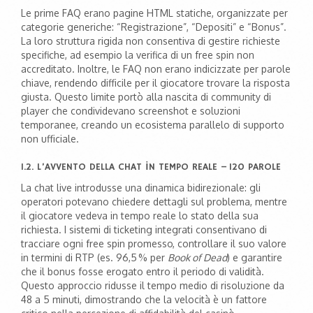
Le prime FAQ erano pagine HTML statiche, organizzate per
categorie generiche: “Registrazione”, “Depositi” e “Bonus”.
La loro struttura rigida non consentiva di gestire richieste
specifiche, ad esempio la verifica di un free spin non
accreditato. Inoltre, le FAQ non erano indicizzate per parole
chiave, rendendo difficile per il giocatore trovare la risposta
giusta. Questo limite portò alla nascita di community di
player che condividevano screenshot e soluzioni
temporanee, creando un ecosistema parallelo di supporto
non ufficiale.
1.2. L’AVVENTO DELLA CHAT IN TEMPO REALE – 120 PAROLE
La chat live introdusse una dinamica bidirezionale: gli
operatori potevano chiedere dettagli sul problema, mentre
il giocatore vedeva in tempo reale lo stato della sua
richiesta. I sistemi di ticketing integrati consentivano di
tracciare ogni free spin promesso, controllare il suo valore
in termini di RTP (es. 96,5 % per
Book of Dead
) e garantire
che il bonus fosse erogato entro il periodo di validità.
Questo approccio ridusse il tempo medio di risoluzione da
48 a 5 minuti, dimostrando che la velocità è un fattore