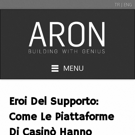
TR | ENG
MENU
Eroi Del Supporto:
Come Le Piattaforme
Di Casinò Hanno