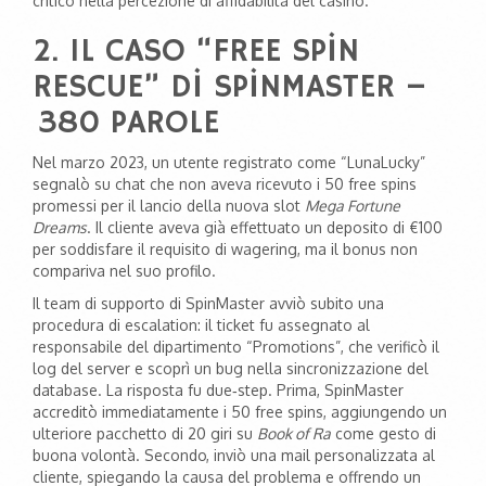
critico nella percezione di affidabilità del casinò.
2. IL CASO “FREE SPIN
RESCUE” DI SPINMASTER –
380 PAROLE
Nel marzo 2023, un utente registrato come “LunaLucky”
segnalò su chat che non aveva ricevuto i 50 free spins
promessi per il lancio della nuova slot
Mega Fortune
Dreams
. Il cliente aveva già effettuato un deposito di €100
per soddisfare il requisito di wagering, ma il bonus non
compariva nel suo profilo.
Il team di supporto di SpinMaster avviò subito una
procedura di escalation: il ticket fu assegnato al
responsabile del dipartimento “Promotions”, che verificò il
log del server e scoprì un bug nella sincronizzazione del
database. La risposta fu due‑step. Prima, SpinMaster
accreditò immediatamente i 50 free spins, aggiungendo un
ulteriore pacchetto di 20 giri su
Book of Ra
come gesto di
buona volontà. Secondo, inviò una mail personalizzata al
cliente, spiegando la causa del problema e offrendo un