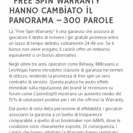
“FREE SPIN WARRANTY”
HANNO CAMBIATO IL
PANORAMA – 300 PAROLE
La “Free Spin Warranty” è una garanzia che assicura al
giocatore il diritto di ricevere i giri gratuiti promessi entro
un lasso di tempo definito, solitamente 24‑48 ore. Se il
bonus non viene erogato, il casinò offre un rimborso
equivalente o un bonus alternativo.
Negli ultimi tre anni, operatori come Betway, 888casino e
LeoVegas hanno introdotto clausole di garanzia nei termini
di utilizzo, rendendo la promessa di free spin un vero
contratto di servizio. Questa pratica ha avuto effetti
immediati sulla reputazione del brand: le recensioni su
forum come Casinotop10 mostrano un aumento medio del
15 % di valutazioni positive per i siti che offrono la Warranty.
Dal punto di vista della percezione di affidabilità, i giocatori
associano la garanzia a un livello di trasparenza
comparabile a quello di un bookmaker non AAMS, dove le
condizioni sono chiaramente esposte. Di conseguenza, i
casinò che hanno adottato la Warranty hanno registrato