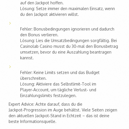
auf den Jackpot hoffen.
Lösung: Setze immer den maximalen Einsatz, wenn
du den Jackpot aktivieren willst.
Fehler: Bonusbedingungen ignorieren und dadurch
den Bonus verlieren.
Lösung: Lies die Umsatzbedingungen sorgfältig. Bei
Casinolab Casino musst du 30‑mal den Bonusbetrag
umsetzen, bevor du eine Auszahlung beantragen
kannst.
Fehler: Keine Limits setzen und das Budget
überschreiten.
Lösung: Aktiviere das Selbstlimit‑Tool im
Player‑Account, um tägliche Verlust‑ und
Einzahlungslimits festzulegen.
Expert Advice: Achte darauf, dass du die
Jackpot‑Progression im Auge behältst. Viele Seiten zeigen
den aktuellen Jackpot‑Stand in Echtzeit – das ist deine
beste Informationsquelle.