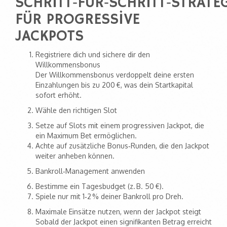
SCHRITT‑FÜR‑SCHRITT‑STRATE
FÜR PROGRESSIVE
JACKPOTS
Registriere dich und sichere dir den
Willkommensbonus
Der Willkommensbonus verdoppelt deine ersten
Einzahlungen bis zu 200 €, was dein Startkapital
sofort erhöht.
Wähle den richtigen Slot
Setze auf Slots mit einem progressiven Jackpot, die
ein Maximum Bet ermöglichen.
Achte auf zusätzliche Bonus‑Runden, die den Jackpot
weiter anheben können.
Bankroll‑Management anwenden
Bestimme ein Tagesbudget (z. B. 50 €).
Spiele nur mit 1‑2 % deiner Bankroll pro Dreh.
Maximale Einsätze nutzen, wenn der Jackpot steigt
Sobald der Jackpot einen signifikanten Betrag erreicht