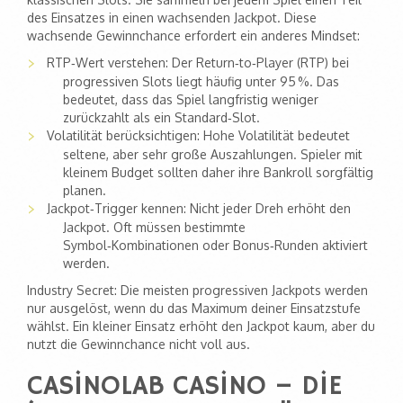
des Einsatzes in einen wachsenden Jackpot. Diese
wachsende Gewinnchance erfordert ein anderes Mindset:
RTP‑Wert verstehen: Der Return‑to‑Player (RTP) bei
progressiven Slots liegt häufig unter 95 %. Das
bedeutet, dass das Spiel langfristig weniger
zurückzahlt als ein Standard‑Slot.
Volatilität berücksichtigen: Hohe Volatilität bedeutet
seltene, aber sehr große Auszahlungen. Spieler mit
kleinem Budget sollten daher ihre Bankroll sorgfältig
planen.
Jackpot‑Trigger kennen: Nicht jeder Dreh erhöht den
Jackpot. Oft müssen bestimmte
Symbol‑Kombinationen oder Bonus‑Runden aktiviert
werden.
Industry Secret: Die meisten progressiven Jackpots werden
nur ausgelöst, wenn du das Maximum deiner Einsatzstufe
wählst. Ein kleiner Einsatz erhöht den Jackpot kaum, aber du
nutzt die Gewinnchance nicht voll aus.
CASINOLAB CASINO – DIE