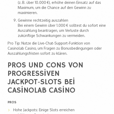
(z. B. über 10.000 €), erhöhe deinen Einsatz auf das
Maximum, um die Chance auf den Gewinn zu
maximieren.
Gewinne rechtzeitig auszahlen
Bei einem Gewinn über 1.000 € solltest du sofort eine
Auszahlung beantragen, um Verluste durch
zukünftige Schwankungen zu vermeiden.
Pro Tip: Nutze die Live‑Chat‑Support‑Funktion von
Casinolab Casino, um Fragen zu Bonusbedingungen oder
Auszahlungsfristen sofort zu klären.
PROS UND CONS VON
PROGRESSIVEN
JACKPOT‑SLOTS BEI
CASINOLAB CASINO
PROS
Hohe Jackpots: Einige Slots erreichen