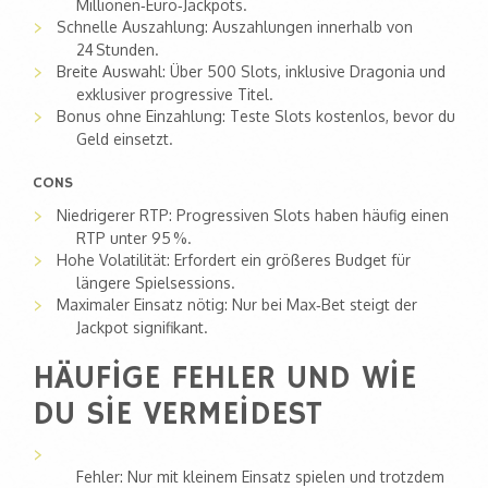
Millionen‑Euro‑Jackpots.
Schnelle Auszahlung: Auszahlungen innerhalb von
24 Stunden.
Breite Auswahl: Über 500 Slots, inklusive Dragonia und
exklusiver progressive Titel.
Bonus ohne Einzahlung: Teste Slots kostenlos, bevor du
Geld einsetzt.
CONS
Niedrigerer RTP: Progressiven Slots haben häufig einen
RTP unter 95 %.
Hohe Volatilität: Erfordert ein größeres Budget für
längere Spielsessions.
Maximaler Einsatz nötig: Nur bei Max‑Bet steigt der
Jackpot signifikant.
HÄUFIGE FEHLER UND WIE
DU SIE VERMEIDEST
Fehler: Nur mit kleinem Einsatz spielen und trotzdem