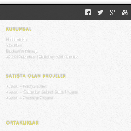
KURUMSAL
Hakkımızda
Yönetim
Başkan'ın Mesajı
ARON Felsefesi | Building With Genius
SATIŞTA OLAN PROJELER
• Aron –
Frezya Evleri
• Aron –
Özkanlar Select Suits Projesi
• Aron –
Prestige Projesi
ORTAKLIKLAR