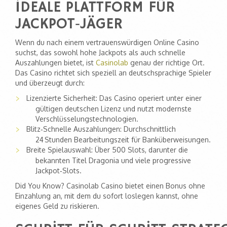
IDEALE PLATTFORM FÜR
JACKPOT‑JÄGER
Wenn du nach einem vertrauenswürdigen Online Casino
suchst, das sowohl hohe Jackpots als auch schnelle
Auszahlungen bietet, ist
Casinolab
genau der richtige Ort.
Das Casino richtet sich speziell an deutschsprachige Spieler
und überzeugt durch:
Lizenzierte Sicherheit: Das Casino operiert unter einer
gültigen deutschen Lizenz und nutzt modernste
Verschlüsselungstechnologien.
Blitz‑Schnelle Auszahlungen: Durchschnittlich
24 Stunden Bearbeitungszeit für Banküberweisungen.
Breite Spielauswahl: Über 500 Slots, darunter die
bekannten Titel Dragonia und viele progressive
Jackpot‑Slots.
Did You Know? Casinolab Casino bietet einen Bonus ohne
Einzahlung an, mit dem du sofort loslegen kannst, ohne
eigenes Geld zu riskieren.