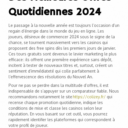
Quotidiennes 2024
Le passage à la nouvelle année est toujours l’occasion d’un
regain d’énergie dans le monde du jeu en ligne. Les
joueurs, désireux de commencer 2024 sous le signe de la
chance, se tournent massivement vers les casinos qui
proposent des free spins dès les premiers jours de janvier.
Ces tours gratuits sont devenus le levier marketing le plus
efficace : ils offrent une première expérience sans dépôt,
incitent à tester de nouveaux titres et, surtout, créent un
sentiment d’immédiateté qui colle parfaitement à
l’effervescence des résolutions du Nouvel An.
Pour ne pas se perdre dans la multitude d’offres, il est
indispensable de s’appuyer sur un comparateur fiable. Nous
recommandons notamment le site
https://colizey.fr/
qui
recense chaque promotion quotidienne, indique les
conditions de mise et classe les casinos selon leur
réputation. En vous basant sur cet outil, vous pourrez
rapidement identifier les plateformes qui correspondent à
votre profil de joueur.