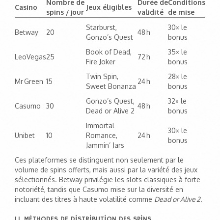
Nombre de
Durée de
Conditions
Casino
Jeux éligibles
spins / jour
validité
de mise
Starburst,
30× le
Betway
20
48 h
Gonzo’s Quest
bonus
Book of Dead,
35× le
LeoVegas
25
72 h
Fire Joker
bonus
Twin Spin,
28× le
Mr Green
15
24 h
Sweet Bonanza
bonus
Gonzo’s Quest,
32× le
Casumo
30
48 h
Dead or Alive 2
bonus
Immortal
30× le
Unibet
10
Romance,
24 h
bonus
Jammin’ Jars
Ces plateformes se distinguent non seulement par le
volume de spins offerts, mais aussi par la variété des jeux
sélectionnés. Betway privilégie les slots classiques à forte
notoriété, tandis que Casumo mise sur la diversité en
incluant des titres à haute volatilité comme
Dead or Alive 2
.
1.1. MÉTHODES DE DISTRIBUTION DES SPINS