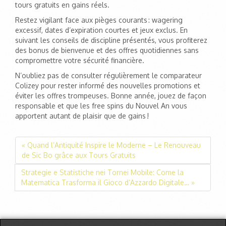
tours gratuits en gains réels.
Restez vigilant face aux pièges courants : wagering
excessif, dates d’expiration courtes et jeux exclus. En
suivant les conseils de discipline présentés, vous profiterez
des bonus de bienvenue et des offres quotidiennes sans
compromettre votre sécurité financière.
N’oubliez pas de consulter régulièrement le comparateur
Colizey pour rester informé des nouvelles promotions et
éviter les offres trompeuses. Bonne année, jouez de façon
responsable et que les free spins du Nouvel An vous
apportent autant de plaisir que de gains !
« Quand l’Antiquité Inspire le Moderne – Le Renouveau
de Sic Bo grâce aux Tours Gratuits
Strategie e Statistiche nei Tornei Mobile: Come la
Matematica Trasforma il Gioco d’Azzardo Digitale… »