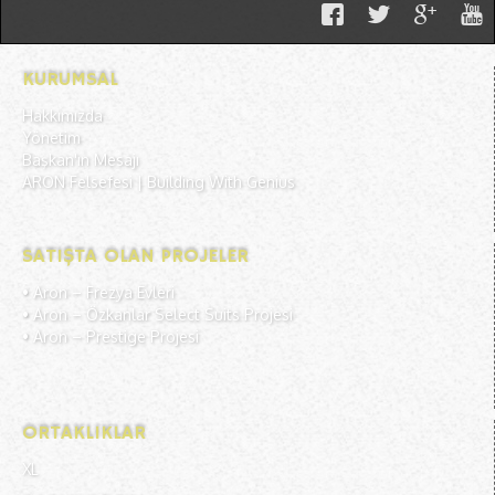
KURUMSAL
Hakkımızda
Yönetim
Başkan'ın Mesajı
ARON Felsefesi | Building With Genius
SATIŞTA OLAN PROJELER
• Aron –
Frezya Evleri
• Aron –
Özkanlar Select Suits Projesi
• Aron –
Prestige Projesi
ORTAKLIKLAR
XL