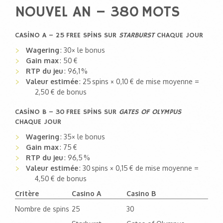
NOUVEL AN – 380 MOTS
CASINO A – 25 FREE SPINS SUR
STARBURST
CHAQUE JOUR
Wagering
: 30× le bonus
Gain max
: 50 €
RTP du jeu
: 96,1 %
Valeur estimée
: 25 spins × 0,10 € de mise moyenne =
2,50 € de bonus
CASINO B – 30 FREE SPINS SUR
GATES OF OLYMPUS
CHAQUE JOUR
Wagering
: 35× le bonus
Gain max
: 75 €
RTP du jeu
: 96,5 %
Valeur estimée
: 30 spins × 0,15 € de mise moyenne =
4,50 € de bonus
Critère
Casino A
Casino B
Nombre de spins
25
30