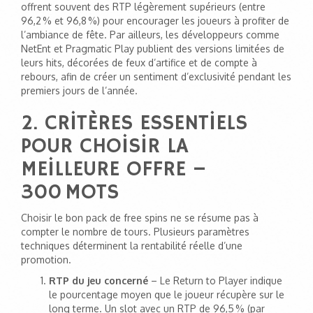
offrent souvent des RTP légèrement supérieurs (entre
96,2 % et 96,8 %) pour encourager les joueurs à profiter de
l’ambiance de fête. Par ailleurs, les développeurs comme
NetEnt et Pragmatic Play publient des versions limitées de
leurs hits, décorées de feux d’artifice et de compte à
rebours, afin de créer un sentiment d’exclusivité pendant les
premiers jours de l’année.
2. CRITÈRES ESSENTIELS
POUR CHOISIR LA
MEILLEURE OFFRE –
300 MOTS
Choisir le bon pack de free spins ne se résume pas à
compter le nombre de tours. Plusieurs paramètres
techniques déterminent la rentabilité réelle d’une
promotion.
RTP du jeu concerné
– Le Return to Player indique
le pourcentage moyen que le joueur récupère sur le
long terme. Un slot avec un RTP de 96,5 % (par