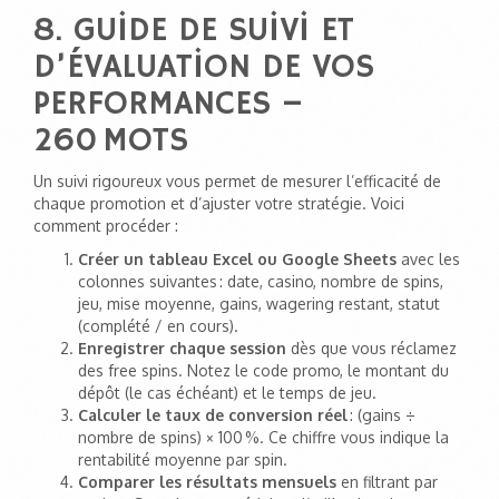
8. GUIDE DE SUIVI ET
D’ÉVALUATION DE VOS
PERFORMANCES –
260 MOTS
Un suivi rigoureux vous permet de mesurer l’efficacité de
chaque promotion et d’ajuster votre stratégie. Voici
comment procéder :
Créer un tableau Excel ou Google Sheets
avec les
colonnes suivantes : date, casino, nombre de spins,
jeu, mise moyenne, gains, wagering restant, statut
(complété / en cours).
Enregistrer chaque session
dès que vous réclamez
des free spins. Notez le code promo, le montant du
dépôt (le cas échéant) et le temps de jeu.
Calculer le taux de conversion réel
: (gains ÷
nombre de spins) × 100 %. Ce chiffre vous indique la
rentabilité moyenne par spin.
Comparer les résultats mensuels
en filtrant par