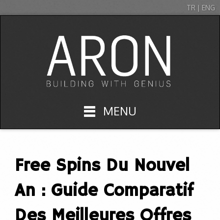
TR | ENG
MENU
Free Spins Du Nouvel
An : Guide Comparatif
Des Meilleures Offres