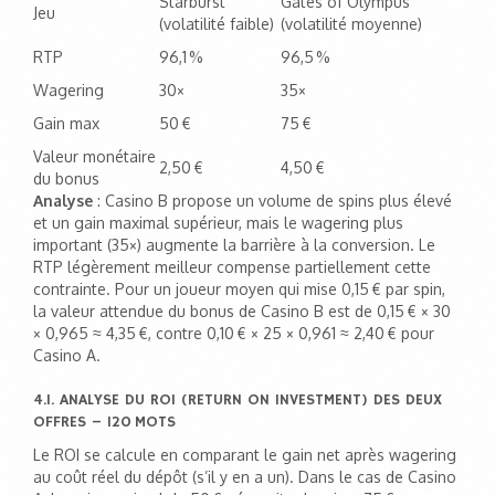
Starburst
Gates of Olympus
Jeu
(volatilité faible)
(volatilité moyenne)
RTP
96,1 %
96,5 %
Wagering
30×
35×
Gain max
50 €
75 €
Valeur monétaire
2,50 €
4,50 €
du bonus
Analyse
: Casino B propose un volume de spins plus élevé
et un gain maximal supérieur, mais le wagering plus
important (35×) augmente la barrière à la conversion. Le
RTP légèrement meilleur compense partiellement cette
contrainte. Pour un joueur moyen qui mise 0,15 € par spin,
la valeur attendue du bonus de Casino B est de 0,15 € × 30
× 0,965 ≈ 4,35 €, contre 0,10 € × 25 × 0,961 ≈ 2,40 € pour
Casino A.
4.1. ANALYSE DU ROI (RETURN ON INVESTMENT) DES DEUX
OFFRES – 120 MOTS
Le ROI se calcule en comparant le gain net après wagering
au coût réel du dépôt (s’il y en a un). Dans le cas de Casino