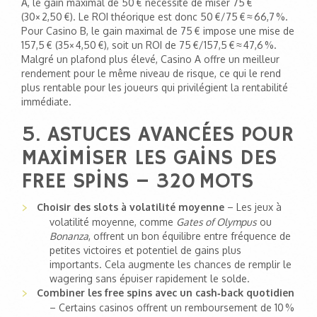
A, le gain maximal de 50 € nécessite de miser 75 €
(30× 2,50 €). Le ROI théorique est donc 50 €/75 € ≈ 66,7 %.
Pour Casino B, le gain maximal de 75 € impose une mise de
157,5 € (35× 4,50 €), soit un ROI de 75 €/157,5 € ≈ 47,6 %.
Malgré un plafond plus élevé, Casino A offre un meilleur
rendement pour le même niveau de risque, ce qui le rend
plus rentable pour les joueurs qui privilégient la rentabilité
immédiate.
5. ASTUCES AVANCÉES POUR
MAXIMISER LES GAINS DES
FREE SPINS – 320 MOTS
Choisir des slots à volatilité moyenne
– Les jeux à
volatilité moyenne, comme
Gates of Olympus
ou
Bonanza
, offrent un bon équilibre entre fréquence de
petites victoires et potentiel de gains plus
importants. Cela augmente les chances de remplir le
wagering sans épuiser rapidement le solde.
Combiner les free spins avec un cash‑back quotidien
– Certains casinos offrent un remboursement de 10 %