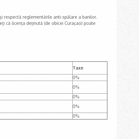
și respectă reglementările anti-spălare a banilor.
eți că licența deținută (de obicei Curaçao) poate
Taxe
0%
0%
0%
0%
0%