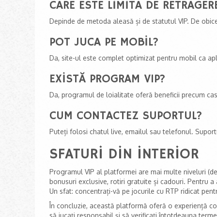
CARE ESTE LIMITA DE RETRAGER
Depinde de metoda aleasă și de statutul VIP. De obicei,
POT JUCA PE MOBIL?
Da, site-ul este complet optimizat pentru mobil ca ap
EXISTĂ PROGRAM VIP?
Da, programul de loialitate oferă beneficii precum ca
CUM CONTACTEZ SUPORTUL?
Puteți folosi chatul live, emailul sau telefonul. Supor
SFATURI DIN INTERIOR
Programul VIP al platformei are mai multe niveluri (de
bonusuri exclusive, rotiri gratuite și cadouri. Pentru 
Un sfat: concentrați-vă pe jocurile cu RTP ridicat pe
În concluzie, această platformă oferă o experiență comp
să jucați responsabil și să verificați întotdeauna termeni