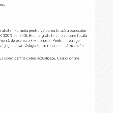
nit.
ratuite”. Formula pentru valoarea totală a bonusului
 (100% din 200). Rotirile gratuite au o valoare totală
irement), de exemplu 35× bonusul. Pentru a retrage
tigurile, iar câștigurile din rotiri sunt, să zicem, 15
nus code” pentru coduri actualizate. Casino online