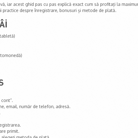
ă, iar acest ghid pas cu pas explică exact cum să profitați la maximum
ii practice despre înregistrare, bonusuri și metode de plată.
ÂI
tabletă)
iptomonedă)
S
 cont”.
e, email, număr de telefon, adresă.
.
registrarea.
are primit.
i alegeți metoda de plată.