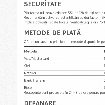
SECURITATE
Platforma utilizează criptare SSL de 128 de biți pentr
Recomandăm activarea autentificării cu doi factori (2F
implica obligații fiscale locale. Verificați legile din Po
METODE DE PLATĂ
Oferim un tabel cu principalele metode disponibile p
Metodă
Visa/Mastercard
Skrill
Neteller
Bank Transfer
Bitcoin
Retragerile sunt procesate în 24-48 de ore pentru port
DEPANARE