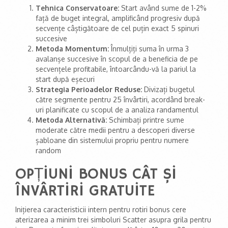
Tehnica Conservatoare:
Start având sume de 1-2%
față de buget integral, amplificând progresiv după
secvențe câștigătoare de cel puțin exact 5 spinuri
succesive
Metoda Momentum:
Înmulțiți suma în urma 3
avalanșe succesive în scopul de a beneficia de pe
secvențele profitabile, întoarcându-vă la pariul la
start după eșecuri
Strategia Perioadelor Reduse:
Divizați bugetul
către segmente pentru 25 învârtiri, acordând break-
uri planificate cu scopul de a analiza randamentul
Metoda Alternativă:
Schimbați printre sume
moderate către medii pentru a descoperi diverse
șabloane din sistemului propriu pentru numere
random
OPȚIUNI BONUS CÂT ȘI
ÎNVÂRTIRI GRATUITE
Inițierea caracteristicii intern pentru rotiri bonus cere
aterizarea a minim trei simboluri Scatter asupra grila pentru