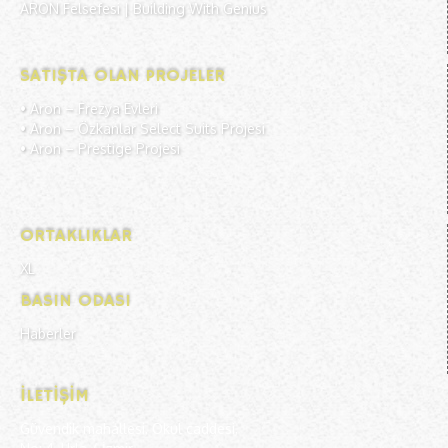
ARON Felsefesi | Building With Genius
SATIŞTA OLAN PROJELER
• Aron –
Frezya Evleri
• Aron –
Özkanlar Select Suits Projesi
• Aron –
Prestige Projesi
ORTAKLIKLAR
XL
BASIN ODASI
Haberler
İLETIŞIM
Güvendik mahallesi, Okul caddesi,