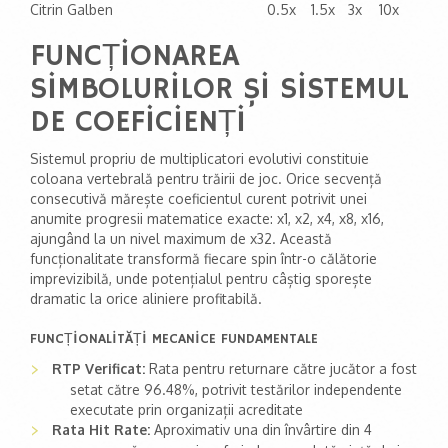
Citrin Galben
0.5x
1.5x
3x
10x
FUNCȚIONAREA
SIMBOLURILOR ȘI SISTEMUL
DE COEFICIENȚI
Sistemul propriu de multiplicatori evolutivi constituie
coloana vertebrală pentru trăirii de joc. Orice secvență
consecutivă mărește coeficientul curent potrivit unei
anumite progresii matematice exacte: x1, x2, x4, x8, x16,
ajungând la un nivel maximum de x32. Această
funcționalitate transformă fiecare spin într-o călătorie
imprevizibilă, unde potențialul pentru câștig sporește
dramatic la orice aliniere profitabilă.
FUNCȚIONALITĂȚI MECANICE FUNDAMENTALE
RTP Verificat:
Rata pentru returnare către jucător a fost
setat către 96.48%, potrivit testărilor independente
executate prin organizații acreditate
Rata Hit Rate:
Aproximativ una din învârtire din 4