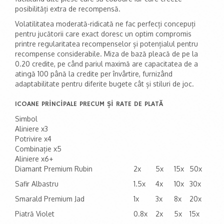
posibilități extra de recompensă.
Volatilitatea moderată-ridicată ne fac perfecți concepuți
pentru jucătorii care exact doresc un optim compromis
printre regularitatea recompenselor și potențialul pentru
recompense considerabile. Miza de bază pleacă de pe la
0.20 credite, pe când pariul maximă are capacitatea de a
atingă 100 până la credite per învârtire, furnizând
adaptabilitate pentru diferite bugete cât și stiluri de joc.
ICOANE PRINCIPALE PRECUM ȘI RATE DE PLATĂ
Simbol
Aliniere x3
Potrivire x4
Combinație x5
Aliniere x6+
Diamant Premium Rubin
2x
5x
15x
50x
Safir Albastru
1.5x
4x
10x
30x
Smarald Premium Jad
1x
3x
8x
20x
Piatră Violet
0.8x
2x
5x
15x