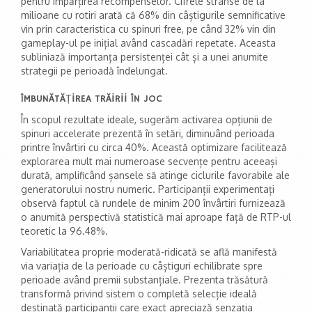
pentru împărțirea recompenselor. Cifrele strânse de la
milioane cu rotiri arată că 68% din câștigurile semnificative
vin prin caracteristica cu spinuri free, pe când 32% vin din
gameplay-ul pe inițial având cascadări repetate. Aceasta
subliniază importanța persistenței cât și a unei anumite
strategii pe perioadă îndelungat.
ÎMBUNĂTĂȚIREA TRĂIRII ÎN JOC
În scopul rezultate ideale, sugerăm activarea opțiunii de
spinuri accelerate prezentă în setări, diminuând perioada
printre învârtiri cu circa 40%. Această optimizare facilitează
explorarea mult mai numeroase secvențe pentru aceeași
durată, amplificând șansele să atinge ciclurile favorabile ale
generatorului nostru numeric. Participanții experimentați
observă faptul că rundele de minim 200 învârtiri furnizează
o anumită perspectivă statistică mai aproape față de RTP-ul
teoretic la 96.48%.
Variabilitatea proprie moderată-ridicată se află manifestă
via variația de la perioade cu câștiguri echilibrate spre
perioade având premii substanțiale. Prezenta trăsătură
transformă privind sistem o completă selecție ideală
destinată participanții care exact apreciază senzația