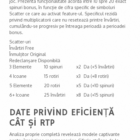
joc. Prezenta funcționalitate acordă între 10 spre 20 exact
spinuri bonus, în funcție de cifra specific de simboluri
Scatter ce care au activat feature-ul. Specificul rezidă
privind multiplicatorii care nu resetează printre învârtiri,
cumulându-se progresiv pe întreaga perioadă a perioadei
bonus.
Scatter-uri
Învârtiri Free
Înmulțitor Original
Redeclanșare Disponibilă
3 Elemente
10 spinuri
x2
Da (+5 învârtiri)
4 Icoane
15 rotiri
x3
Da (+8 rotiri)
5 Elemente
20 rotiri
x5
Da (+10 spinuri)
6+ Icoane
25 învârtiri
x8
Da (+15 spinuri)
DATE PRIVIND EFICIENȚĂ
CÂT ȘI RTP
Analiza proprie completă revelează modele captivante