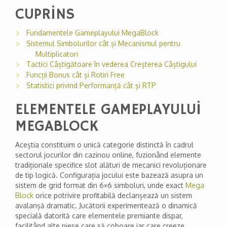
CUPRINS
Fundamentele Gameplayului MegaBlock
Sistemul Simbolurilor cât și Mecanismul pentru
Multiplicatori
Tactici Câștigătoare în vederea Creșterea Câștigului
Funcții Bonus cât și Rotiri Free
Statistici privind Performanță cât și RTP
ELEMENTELE GAMEPLAYULUI
MEGABLOCK
Aceștia constituim o unică categorie distinctă în cadrul
sectorul jocurilor din cazinou online, fuzionând elemente
tradiționale specifice slot alături de mecanici revoluționare
de tip logică. Configurația jocului este bazează asupra un
sistem de grid format din 6×6 simboluri, unde exact
Mega
Block
orice potrivire profitabilă declanșează un sistem
avalanșă dramatic. Jucătorii experimentează o dinamică
specială datorită care elementele premiante dispar,
facilitând alte piese care să coboare iar care creeze