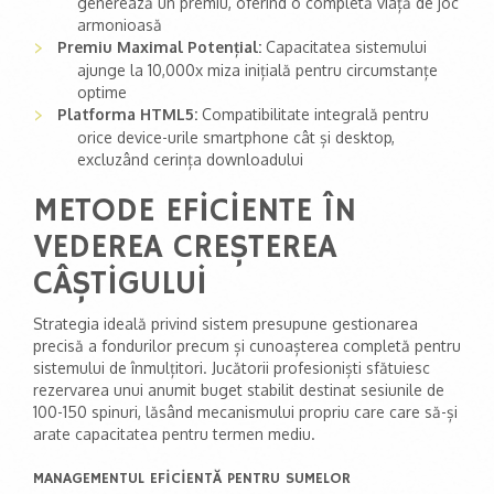
generează un premiu, oferind o completă viață de joc
armonioasă
Premiu Maximal Potențial:
Capacitatea sistemului
ajunge la 10,000x miza inițială pentru circumstanțe
optime
Platforma HTML5:
Compatibilitate integrală pentru
orice device-urile smartphone cât și desktop,
excluzând cerința downloadului
METODE EFICIENTE ÎN
VEDEREA CREȘTEREA
CÂȘTIGULUI
Strategia ideală privind sistem presupune gestionarea
precisă a fondurilor precum și cunoașterea completă pentru
sistemului de înmulțitori. Jucătorii profesioniști sfătuiesc
rezervarea unui anumit buget stabilit destinat sesiunile de
100-150 spinuri, lăsând mecanismului propriu care care să-și
arate capacitatea pentru termen mediu.
MANAGEMENTUL EFICIENTĂ PENTRU SUMELOR