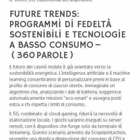
FUTURE TRENDS:
PROGRAMMI DI FEDELTÀ
SOSTENIBILI E TECNOLOGIE
A BASSO CONSUMO –
( 360 PAROLE )
Il futuro dei casinò mobile è già orientato verso la
sostenibilità energetica. L’intelligenza artificiale e il machine
learning consentiranno di personalizzare premi in base al
profilo di consumo di ciascun utente. Immaginate un
algoritmo che, analizzando i dati di batteria, suggerisce
automaticamente missioni “eco‑smart” e assegna punti
extra a chi rispetta i limiti di consumo.
Il 5G, combinato al cloud‑gaming, ridurrà la necessità di
elaborazione locale. I giochi saranno eseguiti su server
remoti, con il dispositivo che funge solo da terminale di
streaming. Questo scenario, previsto da Scopejointaction,
promette una drastica diminuzione del consumo di CPU e