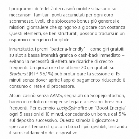
I programmi di fedeltà dei casinò mobile si basano su
meccanismi familiari: punti accumulati per ogni euro
scommesso, livelli che sbloccano bonus più generosi e
missioni giornaliere che spingono a giocare con costanza.
Questi elementi, se ben strutturati, possono tradursi in un
risparmio energetico tangibile.
Innanzitutto, i premi “batteria‑friendly” – come giri gratuiti
su slot a bassa intensità grafica o cash‑back immediato –
evitano la necessità di effettuare ricariche di credito
frequenti. Un giocatore che ottiene 20 giri gratuiti su
Starburst
(RTP 96,1 %) può prolungare la sessione di 15
minuti senza dover aprire l’app di pagamento, riducendo il
consumo di rete e di processore.
Alcuni casinò senza AAMS, segnalati da Scopejointaction,
hanno introdotto ricompense legate a sessioni brevi ma
frequenti. Per esempio,
LuckySpin
offre un “Boost Energia”
ogni 5 sessioni di 10 minuti, concedendo un bonus del 5 %
sul deposito successivo. Questo stimola il giocatore a
spezzare il tempo di gioco in blocchi più gestibili, limitando
il surriscaldamento del dispositivo.