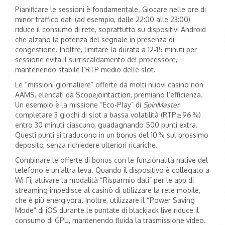
Pianificare le sessioni è fondamentale. Giocare nelle ore di
minor traffico dati (ad esempio, dalle 22:00 alle 23:00)
riduce il consumo di rete, soprattutto su dispositivi Android
che alzano la potenza del segnale in presenza di
congestione. Inoltre, limitare la durata a 12‑15 minuti per
sessione evita il surriscaldamento del processore,
mantenendo stabile l’RTP medio delle slot.
Le “missioni giornaliere” offerte da molti nuovi casino non
AAMS, elencati da Scopejointaction, premiano l’efficienza.
Un esempio è la missione “Eco‑Play” di
SpinMaster
:
completare 3 giochi di slot a bassa volatilità (RTP ≥ 96 %)
entro 30 minuti ciascuno, guadagnando 500 punti extra.
Questi punti si traducono in un bonus del 10 % sul prossimo
deposito, senza richiedere ulteriori ricariche.
Combinare le offerte di bonus con le funzionalità native del
telefono è un’altra leva. Quando il dispositivo è collegato a
Wi‑Fi, attivare la modalità “Risparmio dati” per le app di
streaming impedisce al casinò di utilizzare la rete mobile,
che è più energivora. Inoltre, utilizzare il “Power Saving
Mode” di iOS durante le puntate di blackjack live riduce il
consumo di GPU, mantenendo fluida la trasmissione video.