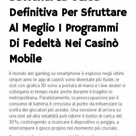
Definitiva Per Sfruttare
Al Meglio I Programmi
Di Fedeltà Nei Casinò
Mobile
Il mondo del gaming su smartphone è esploso negli ultimi
cinque anni: le app di casinò sono diventate più fluide, le
slot con grafica 3D sono a portata di mano e i live dealer si
collegano in tempo reale anche durante il tragitto in
metropolitana. Parallelamente, la preoccupazione per il
consumo di batteria è cresciuta al punto da influenzare la
scelta dei giocatori più assidui. Una sessione di un’ora su
una slot ad alta volatilità può ridurre il livello di carica del
30 %, costringendo a ricaricare il dispositivo o, peggio, a
interrompere il gioco proprio nel momento più cruciale.