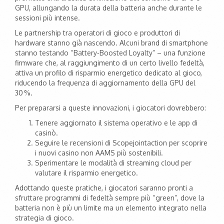
GPU, allungando la durata della batteria anche durante le
sessioni più intense.
Le partnership tra operatori di gioco e produttori di
hardware stanno già nascendo. Alcuni brand di smartphone
stanno testando “Battery‑Boosted Loyalty” – una funzione
firmware che, al raggiungimento di un certo livello fedeltà,
attiva un profilo di risparmio energetico dedicato al gioco,
riducendo la frequenza di aggiornamento della GPU del
30 %.
Per prepararsi a queste innovazioni, i giocatori dovrebbero:
Tenere aggiornato il sistema operativo e le app di
casinò.
Seguire le recensioni di Scopejointaction per scoprire
i nuovi casino non AAMS più sostenibili.
Sperimentare le modalità di streaming cloud per
valutare il risparmio energetico.
Adottando queste pratiche, i giocatori saranno pronti a
sfruttare programmi di fedeltà sempre più “green”, dove la
batteria non è più un limite ma un elemento integrato nella
strategia di gioco.