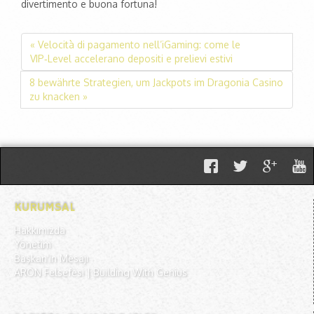
divertimento e buona fortuna!
« Velocità di pagamento nell’iGaming: come le
VIP‑Level accelerano depositi e prelievi estivi
8 bewährte Strategien, um Jackpots im Dragonia Casino
zu knacken »
KURUMSAL
Hakkımızda
Yönetim
Başkan'ın Mesajı
ARON Felsefesi | Building With Genius