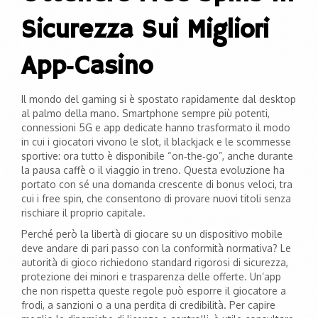
Sicurezza Sui Migliori
App‑Casino
Il mondo del gaming si è spostato rapidamente dal desktop
al palmo della mano. Smartphone sempre più potenti,
connessioni 5G e app dedicate hanno trasformato il modo
in cui i giocatori vivono le slot, il blackjack e le scommesse
sportive: ora tutto è disponibile “on‑the‑go”, anche durante
la pausa caffè o il viaggio in treno. Questa evoluzione ha
portato con sé una domanda crescente di bonus veloci, tra
cui i free spin, che consentono di provare nuovi titoli senza
rischiare il proprio capitale.
Perché però la libertà di giocare su un dispositivo mobile
deve andare di pari passo con la conformità normativa? Le
autorità di gioco richiedono standard rigorosi di sicurezza,
protezione dei minori e trasparenza delle offerte. Un’app
che non rispetta queste regole può esporre il giocatore a
frodi, a sanzioni o a una perdita di credibilità. Per capire