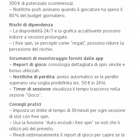
300 € di potenziale scommessa).
– Notifiche push avvisano quando il giocatore ha speso il
80 % del budget giornaliero.
Rischi di dipendenza
– La disponibilità 24/7 e la grafica accattivante possono
indurre a sessioni prolungate.
– I free spin, se percepiti come “regali”, possono ridurre la
percezione del rischio.
Strumenti di monitoraggio forniti dalle app
–
Report di gioco
: cronologia dettagliata di spin, vincite e
bonus utilizzati.
–
Notifiche di perdita
: avviso automatico se le perdite
superano una soglia predefinita (es. 50 € in 24 h).
–
Timer di sessione
: visualizza il tempo trascorso nella
sezione “Gioco”.
Consigli pratici
– Imposta un limite di tempo di 30 minuti per ogni sessione
di slot con free spin.
– Usa la funzione “Auto‑escludi i free spin” se noti che li
utilizzi più del previsto.
– Rivedi settimanalmente il report di gioco per capire se le