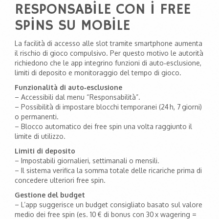
RESPONSABILE CON I FREE
SPINS SU MOBILE
La facilità di accesso alle slot tramite smartphone aumenta
il rischio di gioco compulsivo. Per questo motivo le autorità
richiedono che le app integrino funzioni di auto‑esclusione,
limiti di deposito e monitoraggio del tempo di gioco.
Funzionalità di auto‑esclusione
– Accessibili dal menu “Responsabilità”.
– Possibilità di impostare blocchi temporanei (24 h, 7 giorni)
o permanenti.
– Blocco automatico dei free spin una volta raggiunto il
limite di utilizzo.
Limiti di deposito
– Impostabili giornalieri, settimanali o mensili.
– Il sistema verifica la somma totale delle ricariche prima di
concedere ulteriori free spin.
Gestione del budget
– L’app suggerisce un budget consigliato basato sul valore
medio dei free spin (es. 10 € di bonus con 30 x wagering =