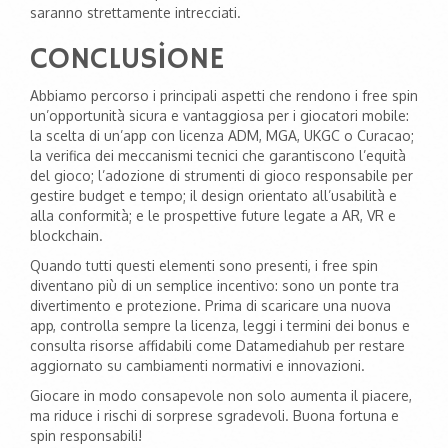
saranno strettamente intrecciati.
CONCLUSIONE
Abbiamo percorso i principali aspetti che rendono i free spin
un’opportunità sicura e vantaggiosa per i giocatori mobile:
la scelta di un’app con licenza ADM, MGA, UKGC o Curacao;
la verifica dei meccanismi tecnici che garantiscono l’equità
del gioco; l’adozione di strumenti di gioco responsabile per
gestire budget e tempo; il design orientato all’usabilità e
alla conformità; e le prospettive future legate a AR, VR e
blockchain.
Quando tutti questi elementi sono presenti, i free spin
diventano più di un semplice incentivo: sono un ponte tra
divertimento e protezione. Prima di scaricare una nuova
app, controlla sempre la licenza, leggi i termini dei bonus e
consulta risorse affidabili come Datamediahub per restare
aggiornato su cambiamenti normativi e innovazioni.
Giocare in modo consapevole non solo aumenta il piacere,
ma riduce i rischi di sorprese sgradevoli. Buona fortuna e
spin responsabili!