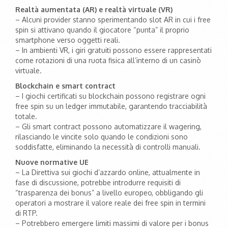
Realtà aumentata (AR) e realtà virtuale (VR)
– Alcuni provider stanno sperimentando slot AR in cui i free
spin si attivano quando il giocatore “punta” il proprio
smartphone verso oggetti reali.
– In ambienti VR, i giri gratuiti possono essere rappresentati
come rotazioni di una ruota fisica all’interno di un casinò
virtuale.
Blockchain e smart contract
– I giochi certificati su blockchain possono registrare ogni
free spin su un ledger immutabile, garantendo tracciabilità
totale.
– Gli smart contract possono automatizzare il wagering,
rilasciando le vincite solo quando le condizioni sono
soddisfatte, eliminando la necessità di controlli manuali.
Nuove normative UE
– La Direttiva sui giochi d’azzardo online, attualmente in
fase di discussione, potrebbe introdurre requisiti di
“trasparenza dei bonus” a livello europeo, obbligando gli
operatori a mostrare il valore reale dei free spin in termini
di RTP.
– Potrebbero emergere limiti massimi di valore per i bonus