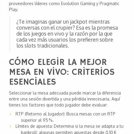
proveedores líderes como Evolution Gaming y Pragmatic
Play.
¿Te imaginas ganar un jackpot mientras
conversas con el crupier? Esa es la promesa
de los juegos en vivo y la razón por la que
cada vez más usuarios los prefieren sobre
los slots tradicionales.
CÓMO ELEGIR LA MEJOR
MESA EN VIVO: CRITERIOS
ESENCIALES
Seleccionar la mesa adecuada puede marcar la diferencia
entre una sesión divertida y una pérdida innecesaria. Aquí
tienes los factores que todo jugador debe evaluar:
RTP (Retorno al Jugador): Busca mesas con un RTP
superior al 95 %.
Límites de apuesta: Determina si la mesa se adapta a tu
bankroll; algunas permiten apuestas desde 0,10 €