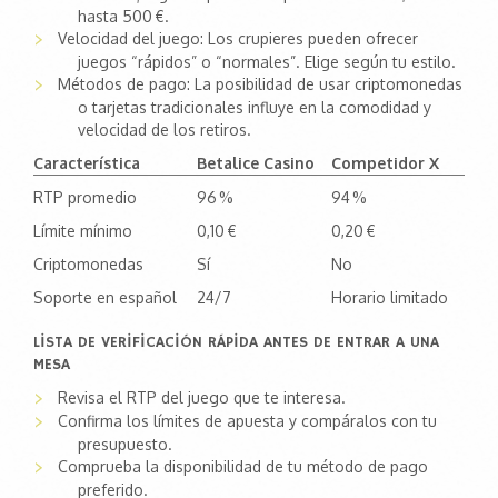
hasta 500 €.
Velocidad del juego: Los crupieres pueden ofrecer
juegos “rápidos” o “normales”. Elige según tu estilo.
Métodos de pago: La posibilidad de usar criptomonedas
o tarjetas tradicionales influye en la comodidad y
velocidad de los retiros.
Característica
Betalice Casino
Competidor X
RTP promedio
96 %
94 %
Límite mínimo
0,10 €
0,20 €
Criptomonedas
Sí
No
Soporte en español
24/7
Horario limitado
LISTA DE VERIFICACIÓN RÁPIDA ANTES DE ENTRAR A UNA
MESA
Revisa el RTP del juego que te interesa.
Confirma los límites de apuesta y compáralos con tu
presupuesto.
Comprueba la disponibilidad de tu método de pago
preferido.