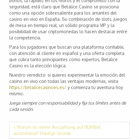
bonos, la rapidez en los retiros y el compromiso con la
seguridad, está claro que Betalice Casino se posiciona
como una opción sobresaliente para los amantes del
casino en vivo en España. Su combinación de slots, juegos
de mesa en tiempo real, un sólido programa VIP y la
posibilidad de usar criptomonedas lo hacen destacar entre
la competencia.
Para los jugadores que buscan una plataforma confiable,
con atención al cliente en español y una oferta completa
que cubra tanto principiantes como expertos, Betalice
Casino es la elección lógica.
Nuestro veredicto: si quieres experimentar la emoción del
casino en vivo con todas las ventajas modernas, visita
https://betalicecasinoes.es/
y comienza tu aventura hoy
mismo.
Juega siempre con responsabilidad y fija tus límites antes de
cada sesión.
« Warum ist meine Auszahlung auf BDMBet
ausstehend? Häufige Gründe