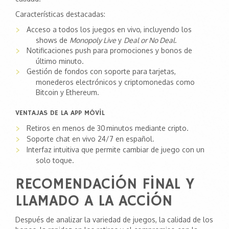
Características destacadas:
Acceso a todos los juegos en vivo, incluyendo los
shows de
Monopoly Live
y
Deal or No Deal
.
Notificaciones push para promociones y bonos de
último minuto.
Gestión de fondos con soporte para tarjetas,
monederos electrónicos y criptomonedas como
Bitcoin y Ethereum.
VENTAJAS DE LA APP MÓVIL
Retiros en menos de 30 minutos mediante cripto.
Soporte chat en vivo 24/7 en español.
Interfaz intuitiva que permite cambiar de juego con un
solo toque.
RECOMENDACIÓN FINAL Y
LLAMADO A LA ACCIÓN
Después de analizar la variedad de juegos, la calidad de los