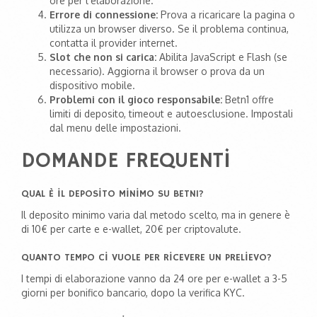
ore per l’elaborazione.
Errore di connessione:
Prova a ricaricare la pagina o
utilizza un browser diverso. Se il problema continua,
contatta il provider internet.
Slot che non si carica:
Abilita JavaScript e Flash (se
necessario). Aggiorna il browser o prova da un
dispositivo mobile.
Problemi con il gioco responsabile:
Betn1 offre
limiti di deposito, timeout e autoesclusione. Impostali
dal menu delle impostazioni.
DOMANDE FREQUENTI
QUAL È IL DEPOSITO MINIMO SU BETN1?
Il deposito minimo varia dal metodo scelto, ma in genere è
di 10€ per carte e e-wallet, 20€ per criptovalute.
QUANTO TEMPO CI VUOLE PER RICEVERE UN PRELIEVO?
I tempi di elaborazione vanno da 24 ore per e-wallet a 3-5
giorni per bonifico bancario, dopo la verifica KYC.