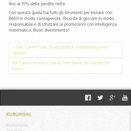
fino al 15% delle perdite nette.
Con questa guida hai tutti gli strumenti per iniziare con
Betn1 in modo consapevole. Ricorda di giocare in modo
responsabile e di sfruttare le promozioni con intelligenza
matematica. Buon divertimento!
« One Casino Gids: Stapsgewijze Handleiding voor
Spelers
NV Casino Promo Code & Free Spins: So nutzen Sie
Boni »
KURUMSAL
Hakkımızda
Yönetim