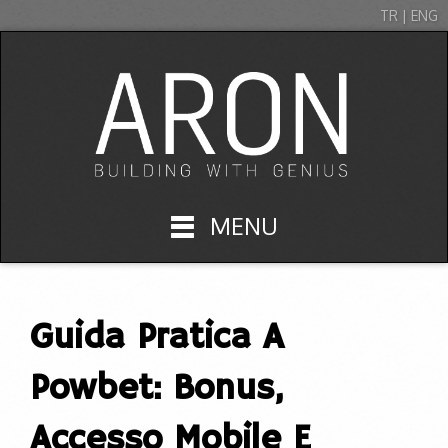
TR | ENG
MENU
Guida Pratica A
Powbet: Bonus,
Accesso Mobile E