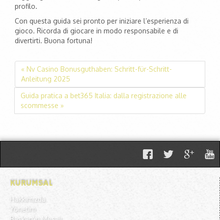
profilo.
Con questa guida sei pronto per iniziare l’esperienza di
gioco. Ricorda di giocare in modo responsabile e di
divertirti. Buona fortuna!
« Nv Casino Bonusguthaben: Schritt-für-Schritt-
Anleitung 2025
Guida pratica a bet365 Italia: dalla registrazione alle
scommesse »
KURUMSAL
Hakkımızda
Yönetim
Başkan'ın Mesajı