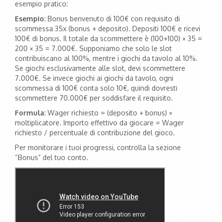
esempio pratico:
Esempio:
Bonus benvenuto di 100€ con requisito di
scommessa 35x (bonus + deposito). Depositi 100€ e ricevi
100€ di bonus. Il totale da scommettere è (100+100) × 35 =
200 × 35 = 7.000€. Supponiamo che solo le slot
contribuiscano al 100%, mentre i giochi da tavolo al 10%.
Se giochi esclusivamente alle slot, devi scommettere
7.000€. Se invece giochi ai giochi da tavolo, ogni
scommessa di 100€ conta solo 10€, quindi dovresti
scommettere 70.000€ per soddisfare il requisito.
Formula:
Wager richiesto = (deposito + bonus) ×
moltiplicatore. Importo effettivo da giocare = Wager
richiesto / percentuale di contribuzione del gioco.
Per monitorare i tuoi progressi, controlla la sezione
“Bonus” del tuo conto.