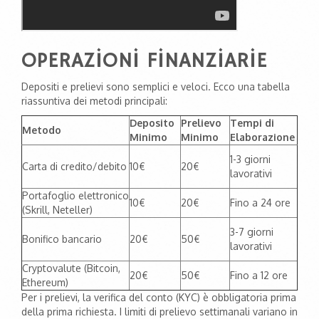
OPERAZIONI FINANZIARIE
Depositi e prelievi sono semplici e veloci. Ecco una tabella
riassuntiva dei metodi principali:
Deposito
Prelievo
Tempi di
Metodo
Minimo
Minimo
Elaborazione
1-3 giorni
Carta di credito/debito
10€
20€
lavorativi
Portafoglio elettronico
10€
20€
Fino a 24 ore
(Skrill, Neteller)
3-7 giorni
Bonifico bancario
20€
50€
lavorativi
Cryptovalute (Bitcoin,
20€
50€
Fino a 12 ore
Ethereum)
Per i prelievi, la verifica del conto (KYC) è obbligatoria prima
della prima richiesta. I limiti di prelievo settimanali variano in