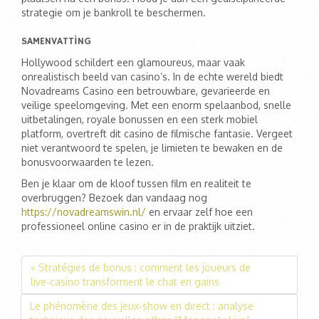
strategie om je bankroll te beschermen.
SAMENVATTING
Hollywood schildert een glamoureus, maar vaak
onrealistisch beeld van casino’s. In de echte wereld biedt
Novadreams Casino een betrouwbare, gevarieerde en
veilige speelomgeving. Met een enorm spelaanbod, snelle
uitbetalingen, royale bonussen en een sterk mobiel
platform, overtreft dit casino de filmische fantasie. Vergeet
niet verantwoord te spelen, je limieten te bewaken en de
bonusvoorwaarden te lezen.
Ben je klaar om de kloof tussen film en realiteit te
overbruggen? Bezoek dan vandaag nog
https://novadreamswin.nl/
en ervaar zelf hoe een
professioneel online casino er in de praktijk uitziet.
« Stratégies de bonus : comment les joueurs de
live‑casino transforment le chat en gains
Le phénomène des jeux‑show en direct : analyse