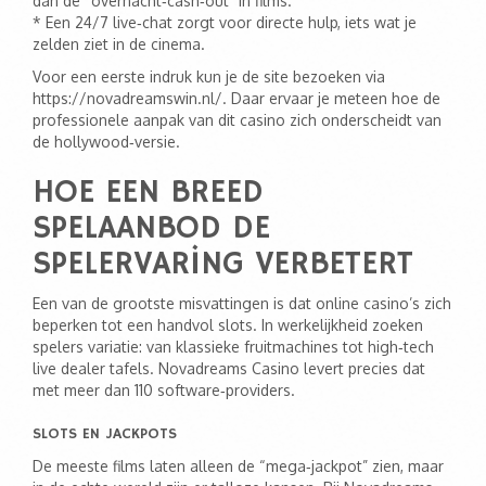
dan de “overnacht‑cash‑out” in films.
* Een 24/7 live‑chat zorgt voor directe hulp, iets wat je
zelden ziet in de cinema.
Voor een eerste indruk kun je de site bezoeken via
https://novadreamswin.nl/. Daar ervaar je meteen hoe de
professionele aanpak van dit casino zich onderscheidt van
de hollywood‑versie.
HOE EEN BREED
SPELAANBOD DE
SPELERVARING VERBETERT
Een van de grootste misvattingen is dat online casino’s zich
beperken tot een handvol slots. In werkelijkheid zoeken
spelers variatie: van klassieke fruitmachines tot high‑tech
live dealer tafels. Novadreams Casino levert precies dat
met meer dan 110 software‑providers.
SLOTS EN JACKPOTS
De meeste films laten alleen de “mega‑jackpot” zien, maar