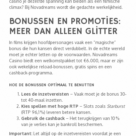
casino je dezelfde spanning kan bieden als een filmische
climax? Bij Novadreams wordt die gedachte werkelijkheid.
BONUSSEN EN PROMOTIES:
MEER DAN ALLEEN GLITTER
In films krijgen hoofdpersonages vaak een “magische”
bonus die hun kansen direct verdubbelt. In de echte wereld
moet je echter letten op de voorwaarden. Novadreams
Casino biedt een welkomstpakket tot €6.000, maar er zijn
ook wekelijkse reload‑bonussen, gratis spins en een
cashback‑programma.
HOE DE BONUSSEN OPTIMAAL TE BENUTTEN
Lees de inzetvereisten
– Vaak moet je de bonus 30‑
tot 40‑maal inzetten.
Kies spellen met hoge RTP
– Slots zoals
Starburst
(RTP 96,1 %) leveren betere kansen.
Gebruik de cashback
– Het terugkrijgen van 10 %
van je verlies kan je bankroll beschermen.
Important:
Let altijd op de inzetvereisten voordat je een