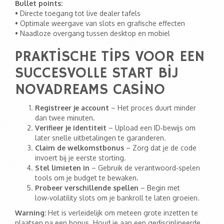
Bullet points:
• Directe toegang tot live dealer tafels
• Optimale weergave van slots en grafische effecten
• Naadloze overgang tussen desktop en mobiel
PRAKTISCHE TIPS VOOR EEN
SUCCESVOLLE START BIJ
NOVADREAMS CASINO
Registreer je account
– Het proces duurt minder
dan twee minuten.
Verifieer je identiteit
– Upload een ID‑bewijs om
later snelle uitbetalingen te garanderen.
Claim de welkomstbonus
– Zorg dat je de code
invoert bij je eerste storting.
Stel limieten in
– Gebruik de verantwoord‑spelen
tools om je budget te bewaken.
Probeer verschillende spellen
– Begin met
low‑volatility slots om je bankroll te laten groeien.
Warning:
Het is verleidelijk om meteen grote inzetten te
plaatsen na een bonus. Houd je aan een gedisciplineerde