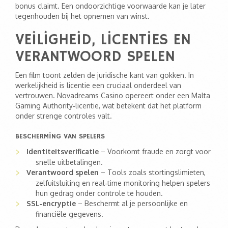
bonus claimt. Een ondoorzichtige voorwaarde kan je later
tegenhouden bij het opnemen van winst.
VEILIGHEID, LICENTIES EN
VERANTWOORD SPELEN
Een film toont zelden de juridische kant van gokken. In
werkelijkheid is licentie een cruciaal onderdeel van
vertrouwen. Novadreams Casino opereert onder een Malta
Gaming Authority‑licentie, wat betekent dat het platform
onder strenge controles valt.
BESCHERMING VAN SPELERS
Identiteitsverificatie
– Voorkomt fraude en zorgt voor
snelle uitbetalingen.
Verantwoord spelen
– Tools zoals stortingslimieten,
zelfuitsluiting en real‑time monitoring helpen spelers
hun gedrag onder controle te houden.
SSL‑encryptie
– Beschermt al je persoonlijke en
financiële gegevens.