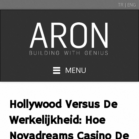
TR | ENG
MENU
Hollywood Versus De
Werkelijkheid: Hoe
Novadreams Casino De