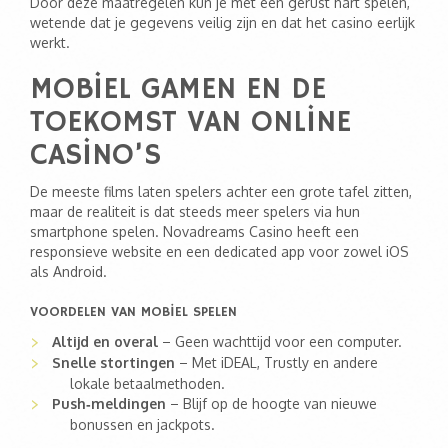
Door deze maatregelen kun je met een gerust hart spelen,
wetende dat je gegevens veilig zijn en dat het casino eerlijk
werkt.
MOBIEL GAMEN EN DE
TOEKOMST VAN ONLINE
CASINO’S
De meeste films laten spelers achter een grote tafel zitten,
maar de realiteit is dat steeds meer spelers via hun
smartphone spelen. Novadreams Casino heeft een
responsieve website en een dedicated app voor zowel iOS
als Android.
VOORDELEN VAN MOBIEL SPELEN
Altijd en overal
– Geen wachttijd voor een computer.
Snelle stortingen
– Met iDEAL, Trustly en andere
lokale betaalmethoden.
Push‑meldingen
– Blijf op de hoogte van nieuwe
bonussen en jackpots.