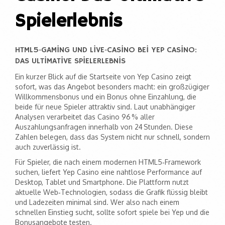
Spielerlebnis
HTML5‑GAMING UND LIVE‑CASINO BEI YEP CASINO:
DAS ULTIMATIVE SPIELERLEBNIS
Ein kurzer Blick auf die Startseite von Yep Casino zeigt
sofort, was das Angebot besonders macht: ein großzügiger
Willkommensbonus und ein Bonus ohne Einzahlung, die
beide für neue Spieler attraktiv sind. Laut unabhängiger
Analysen verarbeitet das Casino 96 % aller
Auszahlungsanfragen innerhalb von 24 Stunden. Diese
Zahlen belegen, dass das System nicht nur schnell, sondern
auch zuverlässig ist.
Für Spieler, die nach einem modernen HTML5‑Framework
suchen, liefert Yep Casino eine nahtlose Performance auf
Desktop, Tablet und Smartphone. Die Plattform nutzt
aktuelle Web‑Technologien, sodass die Grafik flüssig bleibt
und Ladezeiten minimal sind. Wer also nach einem
schnellen Einstieg sucht, sollte sofort spiele bei Yep und die
Bonusangebote testen.