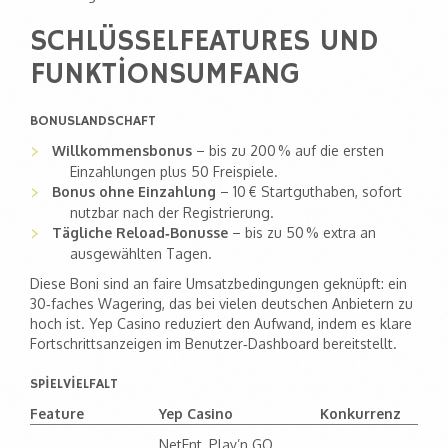
SCHLÜSSEL­FEATURES UND
FUNKTIONSUMFANG
BONUSLANDSCHAFT
Willkommensbonus
– bis zu 200 % auf die ersten
Einzahlungen plus 50 Freispiele.
Bonus ohne Einzahlung
– 10 € Startguthaben, sofort
nutzbar nach der Registrierung.
Tägliche Reload‑Bonusse
– bis zu 50 % extra an
ausgewählten Tagen.
Diese Boni sind an faire Umsatzbedingungen geknüpft: ein
30‑faches Wagering, das bei vielen deutschen Anbietern zu
hoch ist. Yep Casino reduziert den Aufwand, indem es klare
Fortschrittsanzeigen im Benutzer‑Dashboard bereitstellt.
SPIELVIELFALT
Feature
Yep Casino
Konkurrenz
NetEnt, Play’n GO,