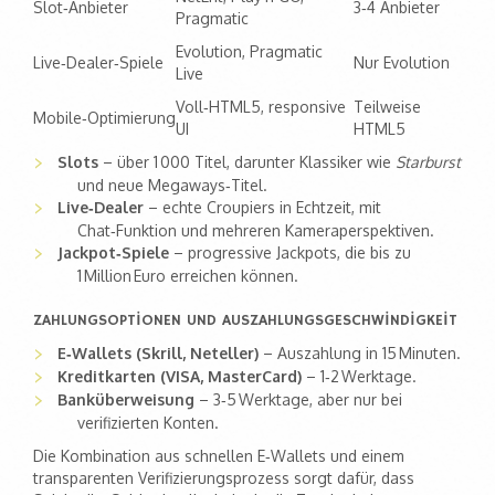
Slot‑Anbieter
3‑4 Anbieter
Pragmatic
Evolution, Pragmatic
Live‑Dealer‑Spiele
Nur Evolution
Live
Voll‑HTML5, responsive
Teilweise
Mobile‑Optimierung
UI
HTML5
Slots
– über 1 000 Titel, darunter Klassiker wie
Starburst
und neue Megaways‑Titel.
Live‑Dealer
– echte Croupiers in Echtzeit, mit
Chat‑Funktion und mehreren Kameraperspektiven.
Jackpot‑Spiele
– progressive Jackpots, die bis zu
1 Million Euro erreichen können.
ZAHLUNGSOPTIONEN UND AUSZAHLUNGSGESCHWINDIGKEIT
E‑Wallets (Skrill, Neteller)
– Auszahlung in 15 Minuten.
Kreditkarten (VISA, MasterCard)
– 1‑2 Werktage.
Banküberweisung
– 3‑5 Werktage, aber nur bei
verifizierten Konten.
Die Kombination aus schnellen E‑Wallets und einem
transparenten Verifizierungsprozess sorgt dafür, dass