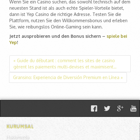
Wenn Sie ein Casino suchen, das sowohl technisch auf dem
neuesten Stand ist als auch echte Spieler‑Vorteile bietet,
dann ist Yep Casino die richtige Adresse. Testen Sie die
Plattform, nutzen Sie den Willkommensbonus und erleben
Sie, wie reibungslos Online‑Gaming sein kann.
Jetzt ausprobieren und den Bonus sichern –
spiele bei
Yep
!
« Guide du débutant : comment les sites de casino
gèrent les paiements multi‑devises et maximisent…
Gransino: Experiencia de Diversión Premium en Línea »
KURUMSAL
Hakkımızda