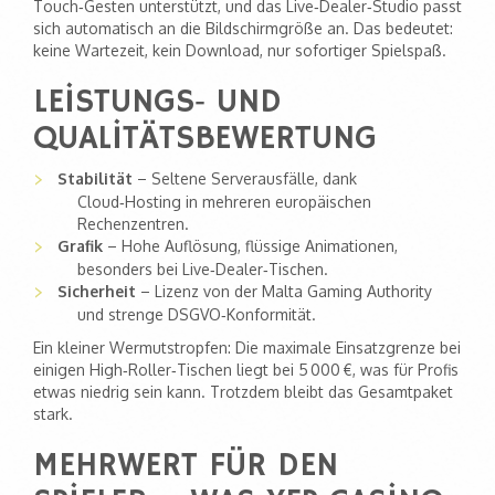
Touch‑Gesten unterstützt, und das Live‑Dealer‑Studio passt
sich automatisch an die Bildschirmgröße an. Das bedeutet:
keine Wartezeit, kein Download, nur sofortiger Spielspaß.
LEISTUNGS‑ UND
QUALITÄTSBEWERTUNG
Stabilität
– Seltene Serverausfälle, dank
Cloud‑Hosting in mehreren europäischen
Rechenzentren.
Grafik
– Hohe Auflösung, flüssige Animationen,
besonders bei Live‑Dealer‑Tischen.
Sicherheit
– Lizenz von der Malta Gaming Authority
und strenge DSGVO‑Konformität.
Ein kleiner Wermutstropfen: Die maximale Einsatzgrenze bei
einigen High‑Roller‑Tischen liegt bei 5 000 €, was für Profis
etwas niedrig sein kann. Trotzdem bleibt das Gesamtpaket
stark.
MEHRWERT FÜR DEN