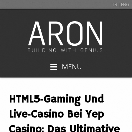
TR | ENG
MENU
HTML5‑Gaming Und
Live‑Casino Bei Yep
Casino: Das Ultimative