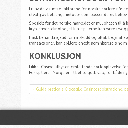
En av de viktigste faktorene for norske spillere når d
utvalg av betalingsmetoder som passer deres behov, 
Spesielt for det norske markedet er muligheten til å 
krypteringsteknologi, slik at spillerne kan være trygg 
Rask behandlingstid for innskudd og uttak betyr at sp
transaksjoner, kan spillere enkelt administrere sine mi
KONKLUSJON
Lilibet Casino tilbyr en omfattende spillopplevelse fo
For spillere i Norge er Lilibet et godt valg for både
« Guida pratica a Giocagile Casino: registrazione