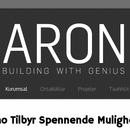
Kurumsal
Ortaklıklar
Projeler
Taahhüt
no Tilbyr Spennende Muligh