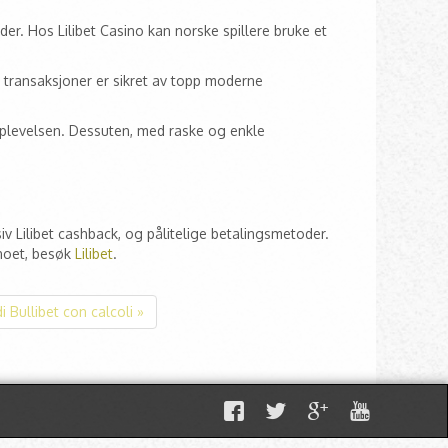
der. Hos Lilibet Casino kan norske spillere bruke et
e transaksjoner er sikret av topp moderne
opplevelsen. Dessuten, med raske og enkle
siv Lilibet cashback, og pålitelige betalingsmetoder.
inoet, besøk
Lilibet
.
 Bullibet con calcoli »