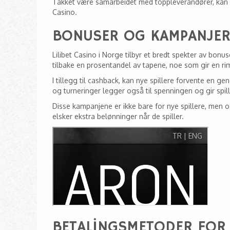
Takket være samarbeidet med toppleverandører, kan spi
Casino.
BONUSER OG KAMPANJE
Lilibet Casino i Norge tilbyr et bredt spekter av bonu
tilbake en prosentandel av tapene, noe som gir en rim
I tillegg til cashback, kan nye spillere forvente en 
og turneringer legger også til spenningen og gir spill
Disse kampanjene er ikke bare for nye spillere, men ogs
elsker ekstra belønninger når de spiller.
BETALINGSMETODER FOR 