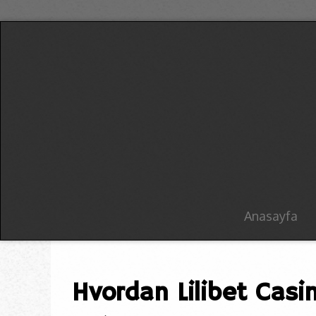
Anasayfa
Hvordan Lilibet Casi