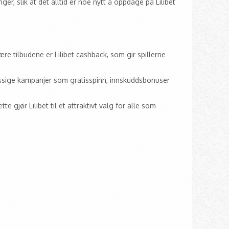
r, slik at det alltid er noe nytt å oppdage på Lilibet
ære tilbudene er Lilibet cashback, som gir spillerne
lmessige kampanjer som gratisspinn, innskuddsbonuser
 gjør Lilibet til et attraktivt valg for alle som