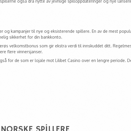
llerne også dra nytte av jevnlige spilloppdateringer og nye lanseringe
R
ser og kampanjer til nye og eksisterende spillere. En av de mest popul
elig sikkerhet for din bankkonto.
generøs velkomstbonus som gir ekstra verdi til innskuddet ditt. Rege
ere flere vinnersjanser.
å for de som er lojale mot Lilibet Casino over en lengre periode. Dette
NORSKE SPILLERE