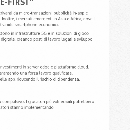
E‑FIRST”
ivanti da micro‑transazioni, pubblicità in‑app e
oltre, i mercati emergenti in Asia e Africa, dove il
à tramite smartphone economici.
stono in infrastrutture 5G e in soluzioni di gioco
igitale, creando posti di lavoro legati a sviluppo
 investimenti in server edge e piattaforme cloud.
garantendo una forza lavoro qualificata.
elle app, riducendo il rischio di dipendenza.
 compulsivo. I giocatori più vulnerabili potrebbero
eratori stanno implementando: