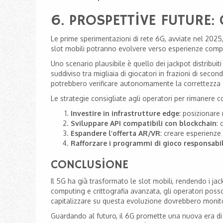
6. PROSPETTIVE FUTURE: 
Le prime sperimentazioni di rete 6G, avviate nel 2025,
slot mobili potranno evolvere verso esperienze comp
Uno scenario plausibile è quello dei jackpot distribui
suddiviso tra migliaia di giocatori in frazioni di seco
potrebbero verificare autonomamente la correttezza
Le strategie consigliate agli operatori per rimanere c
Investire in infrastrutture edge
: posizionare
Sviluppare API compatibili con blockchain
: 
Espandere l’offerta AR/VR
: creare esperienze
Rafforzare i programmi di gioco responsabi
CONCLUSIONE
Il 5G ha già trasformato le slot mobili, rendendo i ja
computing e crittografia avanzata, gli operatori posso
capitalizzare su questa evoluzione dovrebbero monitor
Guardando al futuro, il 6G promette una nuova era di g