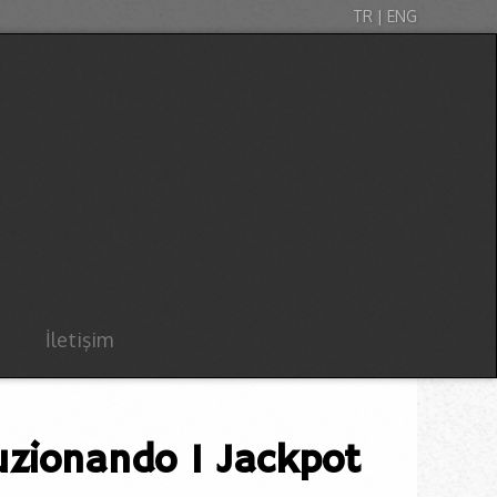
TR | ENG
İletişim
luzionando I Jackpot