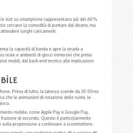
ggi le slot su smartphone rappresentano più del 60 %
n solo cercano la comodità di puntare dal divano, ma
 attendere lunghi caricamenti.
enta la capacità di banda e apre la strada a
o reale e ambienti di gioco immersivi che prima
lot mobili, dal back‑end tecnico alle implicazioni
BILE
tphone. Prima di tutto, la latenza scende da 30‑50 ms
ica che le animazioni di rotazione delle ruote, le
gioco.
 pagamento mobile, come Apple Pay e Google Pay,
una frazione di secondo. Questo è particolarmente
za e sulla propensione a continuare a scommettere.
erver remoti, con rendering grafico 4K o persino 8K,