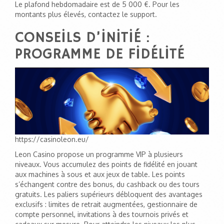
Le plafond hebdomadaire est de 5 000 €. Pour les
montants plus élevés, contactez le support.
CONSEILS D’INITIÉ :
PROGRAMME DE FIDÉLITÉ
https://casinoleon.eu/
Leon Casino propose un programme VIP à plusieurs
niveaux. Vous accumulez des points de fidélité en jouant
aux machines à sous et aux jeux de table. Les points
s’échangent contre des bonus, du cashback ou des tours
gratuits. Les paliers supérieurs débloquent des avantages
exclusifs : limites de retrait augmentées, gestionnaire de
compte personnel, invitations à des tournois privés et