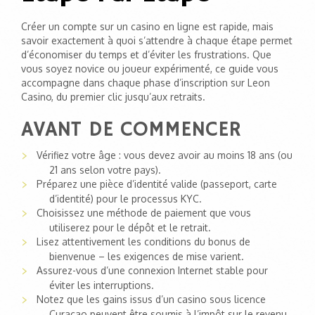
Créer un compte sur un casino en ligne est rapide, mais
savoir exactement à quoi s’attendre à chaque étape permet
d’économiser du temps et d’éviter les frustrations. Que
vous soyez novice ou joueur expérimenté, ce guide vous
accompagne dans chaque phase d’inscription sur Leon
Casino, du premier clic jusqu’aux retraits.
AVANT DE COMMENCER
Vérifiez votre âge : vous devez avoir au moins 18 ans (ou
21 ans selon votre pays).
Préparez une pièce d’identité valide (passeport, carte
d’identité) pour le processus KYC.
Choisissez une méthode de paiement que vous
utiliserez pour le dépôt et le retrait.
Lisez attentivement les conditions du bonus de
bienvenue – les exigences de mise varient.
Assurez-vous d’une connexion Internet stable pour
éviter les interruptions.
Notez que les gains issus d’un casino sous licence
Curaçao peuvent être soumis à l’impôt sur le revenu