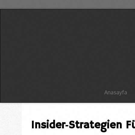
Anasayfa
Insider‑Strategien 