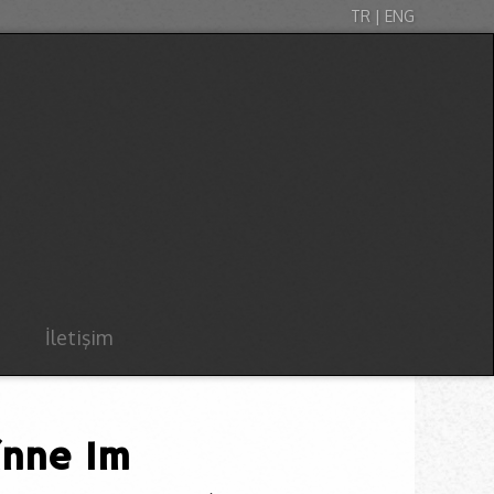
TR | ENG
İletişim
inne Im