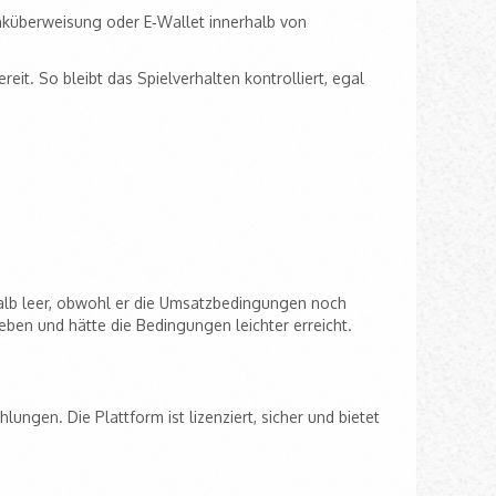
nküberweisung oder E‑Wallet innerhalb von
it. So bleibt das Spielverhalten kontrolliert, egal
 halb leer, obwohl er die Umsatzbedingungen noch
ieben und hätte die Bedingungen leichter erreicht.
ungen. Die Plattform ist lizenziert, sicher und bietet