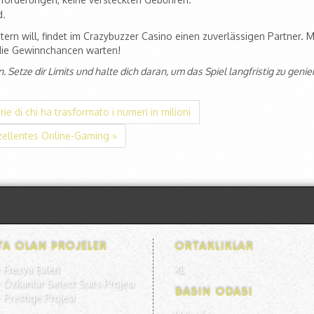
d.
rn will, findet im Crazybuzzer Casino einen zuverlässigen Partner. 
die Gewinnchancen warten!
etze dir Limits und halte dich daran, um das Spiel langfristig zu genie
ie di chi ha trasformato i numeri in milioni
zellentes Online-Gaming »
TA OLAN PROJELER
ORTAKLIKLAR
–
Frezya Evleri
XL
–
Özkanlar Select Suits Projesi
BASIN ODASI
–
Prestige Projesi