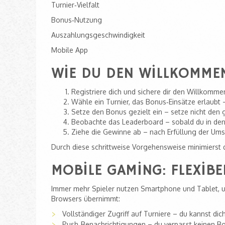
Turnier‑Vielfalt
Bonus‑Nutzung
Auszahlungsgeschwindigkeit
Mobile App
WIE DU DEN WILLKOMMEN
Registriere dich und sichere dir den Willkomme
Wähle ein Turnier, das Bonus‑Einsätze erlaubt
Setze den Bonus gezielt ein – setze nicht den 
Beobachte das Leaderboard – sobald du in den T
Ziehe die Gewinne ab – nach Erfüllung der Um
Durch diese schrittweise Vorgehensweise minimierst 
MOBILE GAMING: FLEXIBE
Immer mehr Spieler nutzen Smartphone und Tablet, um
Browsers übernimmt:
Vollständiger Zugriff auf Turniere – du kannst di
Push‑Benachrichtigungen – du verpasst keinen Bo