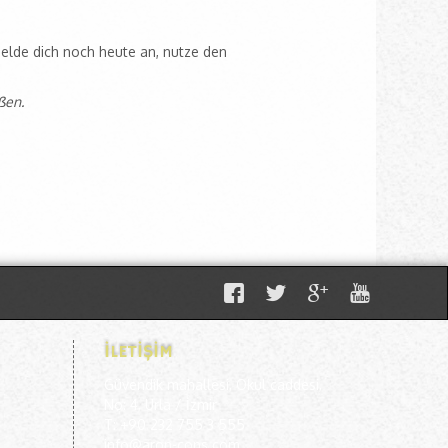
Melde dich noch heute an, nutze den
ßen.
İLETIŞIM
Güvendik mahallesi, Okul caddesi,
No: 4, Urla / İzmir
T: +90 232 755 3 555
info@aron-cons.com