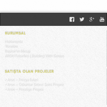
KURUMSAL
Hakkımızda
Yönetim
Başkan'ın Mesajı
ARON Felsefesi | Building With Genius
SATIŞTA OLAN PROJELER
• Aron –
Frezya Evleri
• Aron –
Özkanlar Select Suits Projesi
• Aron –
Prestige Projesi