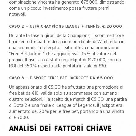
combinazione vincenta ha generato €75 000, dimostrando
come un piccolo investimento possa fruttare premi
notevoli.
CASO 2 – UEFA CHAMPIONS LEAGUE + TENNIS, €120 000
Durante la fase a gironi della Champions, il scommettitore
ha inserito tre partite di calcio e una finale di Wimbledon in
una scommessa 5‑legata. Il sito offriva una promozione
“Free Bet Jackpot” che aggiungeva il 15 % al valore del
premio. Il risultato è stato un jackpot di €120 000, con un
ROI del 350 % rispetto alla puntata iniziale di €30.
CASO 3 – E‑SPORT “FREE BET JACKPOT” DA €5 000
Un appassionato di CS:GO ha sfruttato una promozione di
free bet da €10, valida solo su scommesse con almeno
quattro selezioni. Ha scelto due match di CS:GO, una partita
di Dota 2 e una finale di League of Legends. Il jackpot era
aumentato del 20 % per le free bet, portando a una vincita
di €5 000.
ANALISI DEI FATTORI CHIAVE