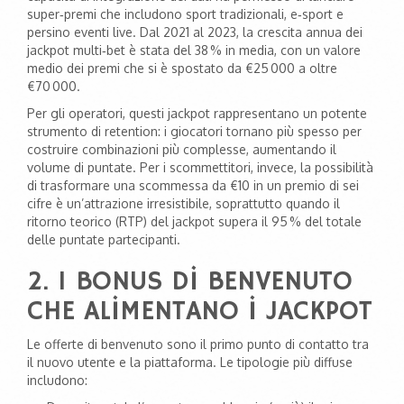
super‑premi che includono sport tradizionali, e‑sport e
persino eventi live. Dal 2021 al 2023, la crescita annua dei
jackpot multi‑bet è stata del 38 % in media, con un valore
medio dei premi che si è spostato da €25 000 a oltre
€70 000.
Per gli operatori, questi jackpot rappresentano un potente
strumento di retention: i giocatori tornano più spesso per
costruire combinazioni più complesse, aumentando il
volume di puntate. Per i scommettitori, invece, la possibilità
di trasformare una scommessa da €10 in un premio di sei
cifre è un’attrazione irresistibile, soprattutto quando il
ritorno teorico (RTP) del jackpot supera il 95 % del totale
delle puntate partecipanti.
2. I BONUS DI BENVENUTO
CHE ALIMENTANO I JACKPOT
Le offerte di benvenuto sono il primo punto di contatto tra
il nuovo utente e la piattaforma. Le tipologie più diffuse
includono: