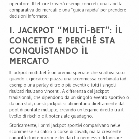
operatore. Il lettore troverà esempi concreti, una tabella
comparativa dei mercati e una “guida rapida” per prendere
decisioni informate.
1. JACKPOT “MULTI‑BET”: IL
CONCETTO E PERCHÉ STA
CONQUISTANDO IL
MERCATO
Il jackpot multi‑bet è un premio speciale che si attiva solo
quando il giocatore piazza una scommessa combinata (ad
esempio una parlay di tre o più eventi) e tutti i singoli
risultati risultano vincenti. A differenza dei jackpot
tradizionali, che dipendono da un singolo evento sportivo o
da una slot, questi jackpot si alimentano direttamente dal
pool di puntate multiple, creando un legame diretto tra il
livello di rischio e il potenziale guadagno.
Storicamente, i primi jackpot sportivi comparivano nelle
scommesse su calcio o corse di cavalli, ma la crescente
capacità di integrazione dei dati ha permesso di lanciare