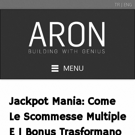
TR | ENG
MENU
Jackpot Mania: Come
Le Scommesse Multiple
E I Bonus Trasformano