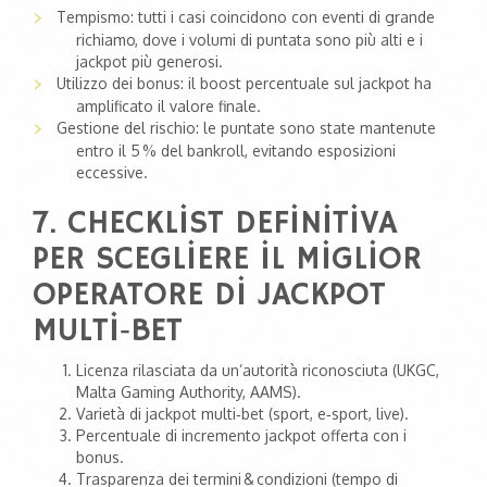
Tempismo: tutti i casi coincidono con eventi di grande
richiamo, dove i volumi di puntata sono più alti e i
jackpot più generosi.
Utilizzo dei bonus: il boost percentuale sul jackpot ha
amplificato il valore finale.
Gestione del rischio: le puntate sono state mantenute
entro il 5 % del bankroll, evitando esposizioni
eccessive.
7. CHECKLIST DEFINITIVA
PER SCEGLIERE IL MIGLIOR
OPERATORE DI JACKPOT
MULTI‑BET
Licenza rilasciata da un’autorità riconosciuta (UKGC,
Malta Gaming Authority, AAMS).
Varietà di jackpot multi‑bet (sport, e‑sport, live).
Percentuale di incremento jackpot offerta con i
bonus.
Trasparenza dei termini & condizioni (tempo di