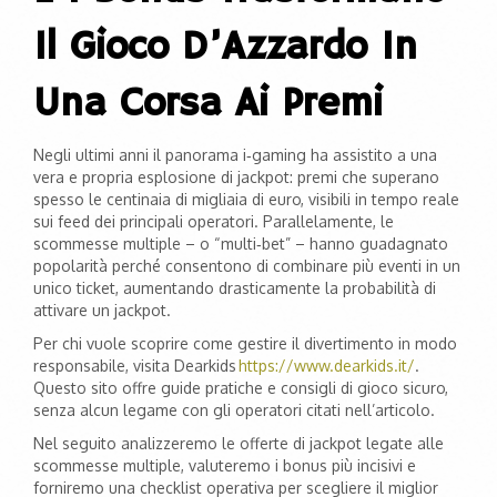
Il Gioco D’Azzardo In
Una Corsa Ai Premi
Negli ultimi anni il panorama i‑gaming ha assistito a una
vera e propria esplosione di jackpot: premi che superano
spesso le centinaia di migliaia di euro, visibili in tempo reale
sui feed dei principali operatori. Parallelamente, le
scommesse multiple – o “multi‑bet” – hanno guadagnato
popolarità perché consentono di combinare più eventi in un
unico ticket, aumentando drasticamente la probabilità di
attivare un jackpot.
Per chi vuole scoprire come gestire il divertimento in modo
responsabile, visita Dearkids
https://www.dearkids.it/
.
Questo sito offre guide pratiche e consigli di gioco sicuro,
senza alcun legame con gli operatori citati nell’articolo.
Nel seguito analizzeremo le offerte di jackpot legate alle
scommesse multiple, valuteremo i bonus più incisivi e
forniremo una checklist operativa per scegliere il miglior