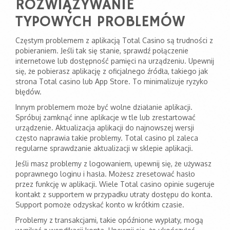
ROZWIĄZYWANIE
TYPOWYCH PROBLEMÓW
Częstym problemem z aplikacją Total Casino są trudności z
pobieraniem. Jeśli tak się stanie, sprawdź połączenie
internetowe lub dostępność pamięci na urządzeniu. Upewnij
się, że pobierasz aplikację z oficjalnego źródła, takiego jak
strona Total casino lub App Store. To minimalizuje ryzyko
błędów.
Innym problemem może być wolne działanie aplikacji.
Spróbuj zamknąć inne aplikacje w tle lub zrestartować
urządzenie. Aktualizacja aplikacji do najnowszej wersji
często naprawia takie problemy. Total casino pl zaleca
regularne sprawdzanie aktualizacji w sklepie aplikacji.
Jeśli masz problemy z logowaniem, upewnij się, że używasz
poprawnego loginu i hasła. Możesz zresetować hasło
przez funkcję w aplikacji. Wiele Total casino opinie sugeruje
kontakt z supportem w przypadku utraty dostępu do konta.
Support pomoże odzyskać konto w krótkim czasie.
Problemy z transakcjami, takie opóźnione wypłaty, mogą