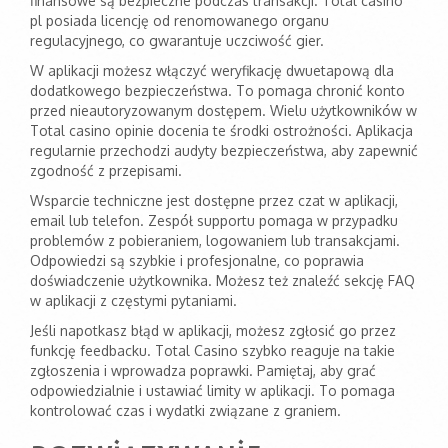
finansowe są bezpieczne podczas transakcji. Total casino
pl posiada licencję od renomowanego organu
regulacyjnego, co gwarantuje uczciwość gier.
W aplikacji możesz włączyć weryfikację dwuetapową dla
dodatkowego bezpieczeństwa. To pomaga chronić konto
przed nieautoryzowanym dostępem. Wielu użytkowników w
Total casino opinie docenia te środki ostrożności. Aplikacja
regularnie przechodzi audyty bezpieczeństwa, aby zapewnić
zgodność z przepisami.
Wsparcie techniczne jest dostępne przez czat w aplikacji,
email lub telefon. Zespół supportu pomaga w przypadku
problemów z pobieraniem, logowaniem lub transakcjami.
Odpowiedzi są szybkie i profesjonalne, co poprawia
doświadczenie użytkownika. Możesz też znaleźć sekcję FAQ
w aplikacji z częstymi pytaniami.
Jeśli napotkasz błąd w aplikacji, możesz zgłosić go przez
funkcję feedbacku. Total Casino szybko reaguje na takie
zgłoszenia i wprowadza poprawki. Pamiętaj, aby grać
odpowiedzialnie i ustawiać limity w aplikacji. To pomaga
kontrolować czas i wydatki związane z graniem.