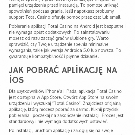
pamięci urządzenia przed instalacją. To pomoże uniknąć
spowolnień podczas grania. Jeśli napotkasz problemy,
support Total Casino oferuje pomoc przez czat lub email.
Pobieranie aplikacji Total Casino na Android jest bezpłatne i
nie wymaga opłat dodatkowych. Po zainstalowaniu,
możesz od razu zacząć grać w ulubione gry. Warto
sprawdzić, czy Twoje urządzenie spełnia minimalne
wymagania, takie jak wersja Androida 5.0 lub nowsza. To
gwarantuje kompatybilność i płynne działanie.
JAK POBRAĆ APLIKACJĘ NA
IOS
Dla użytkowników iPhone’a i iPada, aplikacja Total Casino
jest dostępna w App Store. Otwórz App Store na swoim
urządzeniu i wyszukaj “Total Casino”. Znajdziesz oficjalną
aplikację, którą możesz pobrać za darmo. Kliknij przycisk
pobierania i poczekaj na zakończenie instalacji. Proces jest
standardowy i nie wymaga dodatkowych ustawień.
Po instalacji, uruchom aplikację i zaloguj się na swoje