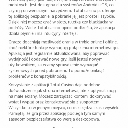
mobilnych. Jest dostępna dla systemów Android i iOS, co
czyni ją uniwersalnym narzędziem. Total casino pl oferuje
tę aplikację bezpłatnie, a pobranie jej jest proste i szybkie.
Dzięki niej możesz grać w slots, ruletkę czy blackjacka w
podróży. Wiele Total casino opinie podkreśla, że aplikacja
działa płynnie i ma intuicyjny interfejs.
Gracze doceniają możliwość grania w trybie online i offline,
choć niektóre funkcje wymagają połączenia internetowego.
Aplikacja jest regularnie aktualizowana, aby poprawiać
wydajność i dodawać nowe gry. Jeśli jesteś nowym
użytkownikiem, zalecamy sprawdzenie wymagań
systemowych przed pobraniem. To pomoże uniknąć
problemów z kompatybilnością.
Korzystanie z aplikacji Total Casino daje podobne
doświadczenie jak strona internetowa, ale z optymalizacją
na małe ekrany. Możesz zarządzać kontem, dokonywać
wpłat i wypłat oraz kontaktować się z supportem.
Wszystko to w jednym miejscu, co oszczędza czas i wysiłek.
Pamiętaj, że gra przez aplikację podlega tym samym
zasadom bezpieczeństwa co wersja desktopowa.