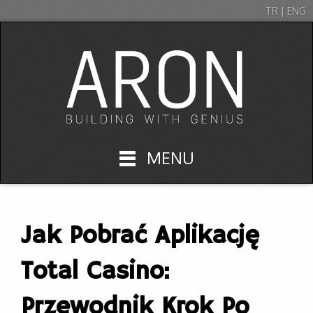
TR | ENG
MENU
Jak Pobrać Aplikację
Total Casino:
Przewodnik Krok Po