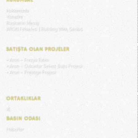
KURUMSAL
Hakkımızda
Yönetim
Başkan'ın Mesajı
ARON Felsefesi | Building With Genius
SATIŞTA OLAN PROJELER
• Aron –
Frezya Evleri
• Aron –
Özkanlar Select Suits Projesi
• Aron –
Prestige Projesi
ORTAKLIKLAR
XL
BASIN ODASI
Haberler