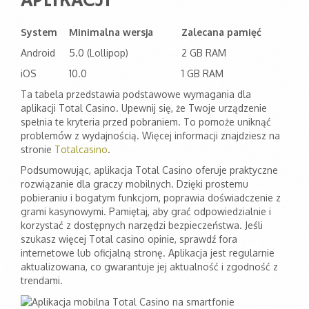
APLIKACJI
System
Minimalna wersja
Zalecana pamięć
Android
5.0 (Lollipop)
2 GB RAM
iOS
10.0
1 GB RAM
Ta tabela przedstawia podstawowe wymagania dla
aplikacji Total Casino. Upewnij się, że Twoje urządzenie
spełnia te kryteria przed pobraniem. To pomoże uniknąć
problemów z wydajnością. Więcej informacji znajdziesz na
stronie
Totalcasino
.
Podsumowując, aplikacja Total Casino oferuje praktyczne
rozwiązanie dla graczy mobilnych. Dzięki prostemu
pobieraniu i bogatym funkcjom, poprawia doświadczenie z
grami kasynowymi. Pamiętaj, aby grać odpowiedzialnie i
korzystać z dostępnych narzędzi bezpieczeństwa. Jeśli
szukasz więcej Total casino opinie, sprawdź fora
internetowe lub oficjalną stronę. Aplikacja jest regularnie
aktualizowana, co gwarantuje jej aktualność i zgodność z
trendami.