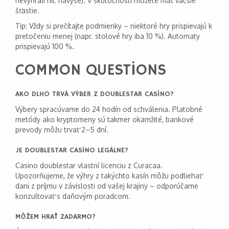
nevyhrali nič navyše). V skutočnosti môžete mať väčšie
šťastie.
Tip: Vždy si prečítajte podmienky – niektoré hry prispievajú k
pretočeniu menej (napr. stolové hry iba 10 %). Automaty
prispievajú 100 %.
COMMON QUESTIONS
AKO DLHO TRVÁ VÝBER Z DOUBLESTAR CASINO?
Výbery spracúvame do 24 hodín od schválenia. Platobné
metódy ako kryptomeny sú takmer okamžité, bankové
prevody môžu trvať 2–5 dní.
JE DOUBLESTAR CASINO LEGÁLNE?
Casino doublestar vlastní licenciu z Curacaa.
Upozorňujeme, že výhry z takýchto kasín môžu podliehať
dani z príjmu v závislosti od vašej krajiny – odporúčame
konzultovať s daňovým poradcom.
MÔŽEM HRAŤ ZADARMO?