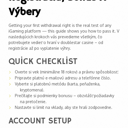
Výbery
Getting your first withdrawal right is the real test of any
iGaming platform — this guide shows you how to pass it. V
nasledujúcich krokoch vás prevedieme všetkým, čo
potrebujete vedieť o hraní v doublestar casine – od
registrácie až po vyplatenie výhry.
QUICK CHECKLIST
Overte si vek (minimálne 18 rokov) a právnu spôsobilosť.
Pripravte platnú e-mailovú adresu a telefónne číslo.
Vyberte si platobnú metódu (karta, peňaženka,
kryptomena).
Prečítajte si podmienky bonusu – obzvlášť požiadavky
na pretočenie.
Nastavte si limit na vklady, aby ste hrali zodpovedne.
ACCOUNT SETUP