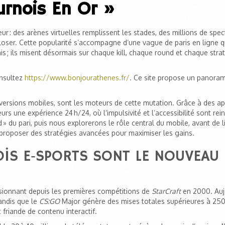
urnois En Or »
: des arènes virtuelles remplissent les stades, des millions de spec
oser. Cette popularité s’accompagne d’une vague de paris en ligne q
nnis ; ils misent désormais sur chaque kill, chaque round et chaque st
onsultez
https://www.bonjourathenes.fr/
. Ce site propose un panora
versions mobiles, sont les moteurs de cette mutation. Grâce à des appl
rs une expérience 24 h/24, où l’impulsivité et l’accessibilité sont rein
» du pari, puis nous explorerons le rôle central du mobile, avant de l
e proposer des stratégies avancées pour maximiser les gains.
IS E‑SPORTS SONT LE NOUVEAU 
sionnant depuis les premières compétitions de
StarCraft
en 2000. Auj
tandis que le
CS:GO
Major génère des mises totales supérieures à 250 
friande de contenu interactif.