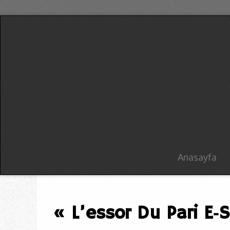
Anasayfa
« L’essor Du Pari E‑