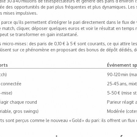
 30 à 40 millions de téléspectateurs et génère des paris d’environ 15
crée des opportunités de pari plus fréquentes et plus dynamiques. Les
s mises impulsives.
arce qu’ils permettent d’intégrer le pari directement dans le flux de 
e match, cliquer, déposer quelques euros et voir le résultat en temps ré
 peut se transformer en gain instantané.
 micro‑mises : des paris de 0,10 € à 5 € sont courants, ce qui attire 
talisent sur ce phénomène en proposant des bonus de dépôt dédiés, 
orts
Événement spo
tch)
90‑120 min (ma
s connectée
25‑45 ans, mix
o‑mise)
5‑50 € (mise s
réagir chaque round
Parieur réagit 
iable, gros swings)
Modérée (cotes
s sont perçus comme le nouveau « Gold » du pari : ils offrent un flux