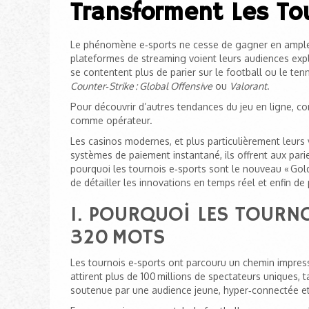
Transforment Les To
Le phénomène e‑sports ne cesse de gagner en ampleur 
plateformes de streaming voient leurs audiences expl
se contentent plus de parier sur le football ou le te
Counter‑Strike : Global Offensive
ou
Valorant
.
Pour découvrir d’autres tendances du jeu en ligne, c
comme opérateur.
Les casinos modernes, et plus particulièrement leurs 
systèmes de paiement instantané, ils offrent aux parieu
pourquoi les tournois e‑sports sont le nouveau « Gold 
de détailler les innovations en temps réel et enfin d
1. POURQUOI LES TOURNO
320 MOTS
Les tournois e‑sports ont parcouru un chemin impres
attirent plus de 100 millions de spectateurs uniques, 
soutenue par une audience jeune, hyper‑connectée et 