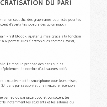
OCRATISATION DU PARI
on en un seul clic, des graphismes optimisés pour les
ttent d’avertir les joueurs dès qu’un match
in « first blood », ajuster la mise grâce à la fonction
âce aux portefeuilles électroniques comme PayPal,
bile. Le module propose des paris sur les
déploiement, le nombre d’utilisateurs actifs
sent exclusivement le smartphone pour leurs mises,
3,4 paris par session) et une meilleure rétention
he par jeu ou par prize pool, et consultent les
ofils, notamment les étudiants et les salariés qui