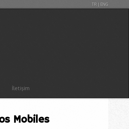
TR | ENG
İletişim
os Mobiles