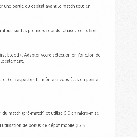
r une partie du capital avant le match tout en
tuits sur les premiers rounds. Utilisez ces offres
first blood ». Adapter votre sélection en fonction de
s localement.
nutes) et respectez‑la, même si vous êtes en pleine
ur du match (pré‑match) et utilise 5 € en micro‑mise
 l’utilisation de bonus de dépôt mobile (15 %